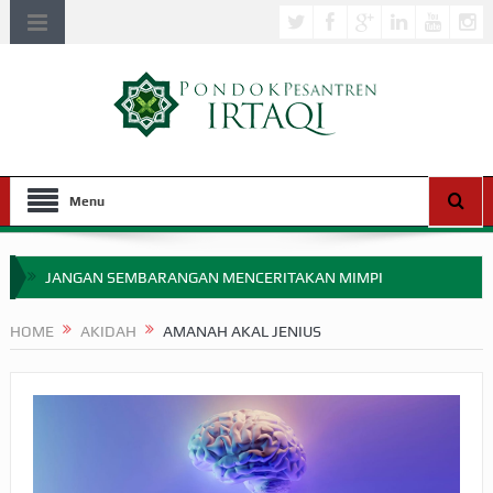
Menu
JANGAN SEMBARANGAN MENCERITAKAN MIMPI
APAKAH ULAMA SALEH PERLU MASUK SCOPUS?
HOME
AKIDAH
AMANAH AKAL JENIUS
MIMPI YANG DIABAIKAN MENJELANG PERANG BADAR
APA HUKUM MEMPERCEPAT PEMBAYARAN ZAKAT
SEBELUM TIBA SAAT WAJIB?
HAKIKAT NIKMAT DI DUNIA!