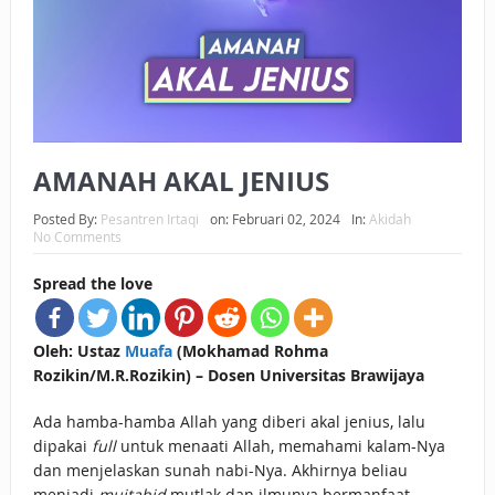
BAGAIMANA CARA MEMBAYAR ZAKAT UANG?
UANG HARAM BISA MENJADI HALAL JIKA SEBAB
KEPEMILIKANNYA BERUBAH
ISTIDLAL BATIL VS ISTIDLAL SYAR’I
AMANAH AKAL JENIUS
BAHASA CINTA KARENA ALLAH
Posted By:
Pesantren Irtaqi
on:
Februari 02, 2024
In:
Akidah
No Comments
HUKUM MEMBAYAR ZAKAT DENGAN CARA MENGANGSUR
Spread the love
HUKUM MEMBAYAR ZAKAT KEPADA KERABAT SENDIRI
Oleh: Ustaz
Muafa
(Mokhamad Rohma
Rozikin/M.R.Rozikin) – Dosen Universitas Brawijaya
Ada hamba-hamba Allah yang diberi akal jenius, lalu
dipakai
full
untuk menaati Allah, memahami kalam-Nya
dan menjelaskan sunah nabi-Nya. Akhirnya beliau
menjadi
mujtahid
mutlak dan ilmunya bermanfaat