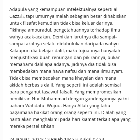
Adapula yang kemampuan intelektualnya seperti al-
Gazzālī, tapi umurnya malah sebagian besar dihabiskan
untuk filsafat kemudian tidak bisa keluar darinya.
Fikihnya amburadul, pengetahuannya terhadap ilmu
wahyu acak-acakan. Demikian larutnya dia sampai-
sampai akalnya selalu didahulukan daripada wahyu.
Kalaupun dia belajar dalil, maka tujuannya hanyalah
menjustifikasi buah renungan dan pikirannya, bukan
memahami dalil apa adanya. Jadinya dia tidak bisa
membedakan mana hawa nafsu dan mana ilmu syar’i.
Tidak bisa membedakan mana khayalan dan mana
akidah berbasis dalil. Yang seperti ini adalah semisal
para penganut tasawuf falsafi. Yang mempromosikan
pemikiran Nur Muhammad dengan gandengannya yakni
paham Wahdatul Wujud. Hanya Allah yang tahu
bagaimana hakikat orang-orang seperti ini. Dialah yang
nanti akan menghakimi pada hari kiamat terkait apa yang
mereka perselisihkan.
24 Januari 2024/ 13 Rajab 1445 H pukul 07.23