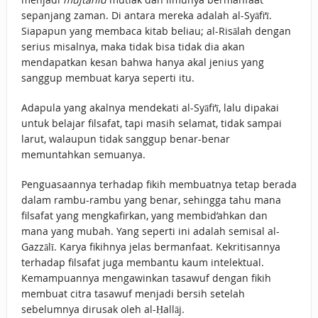
sepanjang zaman. Di antara mereka adalah al-Syāfi‘ī.
Siapapun yang membaca kitab beliau; al-Risālah dengan
serius misalnya, maka tidak bisa tidak dia akan
mendapatkan kesan bahwa hanya akal jenius yang
sanggup membuat karya seperti itu.
Adapula yang akalnya mendekati al-Syāfi‘ī, lalu dipakai
untuk belajar filsafat, tapi masih selamat, tidak sampai
larut, walaupun tidak sanggup benar-benar
memuntahkan semuanya.
Penguasaannya terhadap fikih membuatnya tetap berada
dalam rambu-rambu yang benar, sehingga tahu mana
filsafat yang mengkafirkan, yang membid’ahkan dan
mana yang mubah. Yang seperti ini adalah semisal al-
Gazzālī. Karya fikihnya jelas bermanfaat. Kekritisannya
terhadap filsafat juga membantu kaum intelektual.
Kemampuannya mengawinkan tasawuf dengan fikih
membuat citra tasawuf menjadi bersih setelah
sebelumnya dirusak oleh al-Ḥallāj.