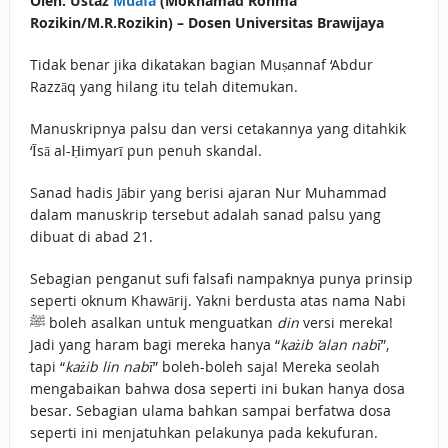
Oleh: Ustaz
Muafa
(Mokhamad Rohma
Rozikin/M.R.Rozikin) – Dosen Universitas Brawijaya
Tidak benar jika dikatakan bagian Muṣannaf ‘Abdur
Razzāq yang hilang itu telah ditemukan.
Manuskripnya palsu dan versi cetakannya yang ditahkik
‘Īsā al-Ḥimyarī pun penuh skandal.
Sanad hadis Jābir yang berisi ajaran Nur Muhammad
dalam manuskrip tersebut adalah sanad palsu yang
dibuat di abad 21.
Sebagian penganut sufi falsafi nampaknya punya prinsip
seperti oknum Khawārij. Yakni berdusta atas nama Nabi
ﷺ boleh asalkan untuk menguatkan
din
versi mereka!
Jadi yang haram bagi mereka hanya “
każib ‘alan nabī
”,
tapi “
każib lin nabī
” boleh-boleh saja! Mereka seolah
mengabaikan bahwa dosa seperti ini bukan hanya dosa
besar. Sebagian ulama bahkan sampai berfatwa dosa
seperti ini menjatuhkan pelakunya pada kekufuran.