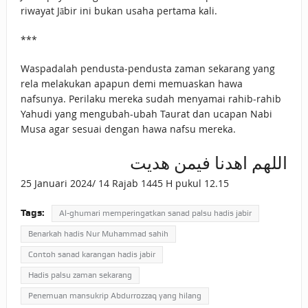
riwayat Jābir ini bukan usaha pertama kali.
***
Waspadalah pendusta-pendusta zaman sekarang yang
rela melakukan apapun demi memuaskan hawa
nafsunya. Perilaku mereka sudah menyamai rahib-rahib
Yahudi yang mengubah-ubah Taurat dan ucapan Nabi
Musa agar sesuai dengan hawa nafsu mereka.
اللهم اهدنا فيمن هديت
25 Januari 2024/ 14 Rajab 1445 H pukul 12.15
Tags:
Al-ghumari memperingatkan sanad palsu hadis jabir
Benarkah hadis Nur Muhammad sahih
Contoh sanad karangan hadis jabir
Hadis palsu zaman sekarang
Penemuan mansukrip Abdurrozzaq yang hilang