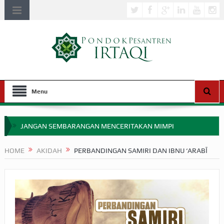
Menu
JANGAN SEMBARANGAN MENCERITAKAN MIMPI
APAKAH ULAMA SALEH PERLU MASUK SCOPUS?
HOME
AKIDAH
PERBANDINGAN SAMIRI DAN IBNU ‘ARABĪ
MIMPI YANG DIABAIKAN MENJELANG PERANG BADAR
APA HUKUM MEMPERCEPAT PEMBAYARAN ZAKAT
SEBELUM TIBA SAAT WAJIB?
HAKIKAT NIKMAT DI DUNIA!