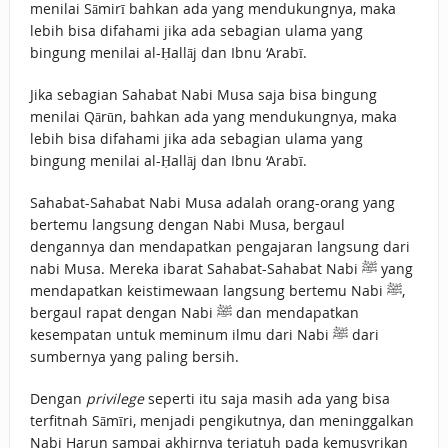
menilai Sāmirī bahkan ada yang mendukungnya, maka
lebih bisa difahami jika ada sebagian ulama yang
bingung menilai al-Ḥallāj dan Ibnu ‘Arabī.
Jika sebagian Sahabat Nabi Musa saja bisa bingung
menilai Qārūn, bahkan ada yang mendukungnya, maka
lebih bisa difahami jika ada sebagian ulama yang
bingung menilai al-Ḥallāj dan Ibnu ‘Arabī.
Sahabat-Sahabat Nabi Musa adalah orang-orang yang
bertemu langsung dengan Nabi Musa, bergaul
dengannya dan mendapatkan pengajaran langsung dari
nabi Musa. Mereka ibarat Sahabat-Sahabat Nabi ﷺ yang
mendapatkan keistimewaan langsung bertemu Nabi ﷺ,
bergaul rapat dengan Nabi ﷺ dan mendapatkan
kesempatan untuk meminum ilmu dari Nabi ﷺ dari
sumbernya yang paling bersih.
Dengan
privilege
seperti itu saja masih ada yang bisa
terfitnah Sāmīri, menjadi pengikutnya, dan meninggalkan
Nabi Harun sampai akhirnya terjatuh pada kemusyrikan