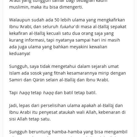
‘Arabī yang sungguh samar bagi sebagian kaum
muslimin, maka itu bisa dimengerti.
Walaupun sudah ada 50 lebih ulama yang mengkafirkan
Ibnu ‘Arabī, dan seluruh
fukaha’
di masa al-Ḥallāj sepakat
kekafiran al-Ḥallāj kecuali satu dua orang saja yang
kurang informasi, tapi nyatanya sampai hari ini masih
ada juga ulama yang bahkan meyakini kewalian
keduanya!
Sungguh, saya tidak mengetahui dalam sejarah umat
Islam ada sosok yang fitnah kesamarannya mirip dengan
Samiri dan Qārūn selain al-Ḥallāj dan Ibnu ‘Arabī.
Tapi
haqq
tetap
haqq
dan batil tetap batil.
Jadi, lepas dari perselisihan ulama apakah al-Ḥallāj dan
Ibnu Arabi itu penyesat ataukah wali Allah, kebenaran di
sisi Allah tetap satu.
Sungguh beruntung hamba-hamba yang bisa mengambil