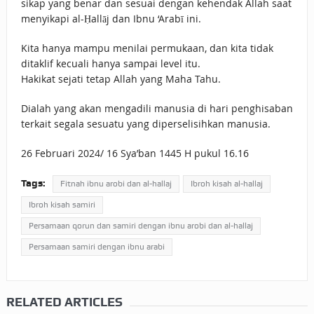
sikap yang benar dan sesuai dengan kehendak Allah saat
menyikapi al-Ḥallāj dan Ibnu ‘Arabī ini.
Kita hanya mampu menilai permukaan, dan kita tidak
ditaklif kecuali hanya sampai level itu.
Hakikat sejati tetap Allah yang Maha Tahu.
Dialah yang akan mengadili manusia di hari penghisaban
terkait segala sesuatu yang diperselisihkan manusia.
26 Februari 2024/ 16 Sya’ban 1445 H pukul 16.16
Tags:
Fitnah ibnu arobi dan al-hallaj
Ibroh kisah al-hallaj
Ibroh kisah samiri
Persamaan qorun dan samiri dengan ibnu arobi dan al-hallaj
Persamaan samiri dengan ibnu arabi
RELATED ARTICLES