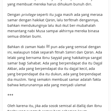
yang membuat mereka harus dihukum bunuh diri.
Dengan
privilege
seperti itu juga masih ada yang merasa
samar dengan hakikat Qārūn, lalu terfitnah dengannya,
bahkan mendukungnya lalu ikut-ikut ber-mubahalah
menantang nabi Musa sampai akhirnya mereka binasa
semua ditelan bumi.
Bahkan di zaman Nabi ﷺ pun ada yang semisal dengan
ini, walaupun tidak separah fitnah Sāmirī dan Qārūn. Ada
lelaki yang bernama Ibnu Ṣayyād yang hakikatnya sangat
samar bagi Sahabat. Ada yang berpendapat dia itu Dajjāl
Akbar, ada yang berpendapat dia itu dajjal kecil, ada
yang berpendapat dia itu dukun, ada yang berpendapat
dia muslim. Yang semakin membuat samar adalah fakta
bahwa keturunannya ada yang menjadi ulama!
***
Oleh karena itu, jika ada sosok semisal al-Ḥallāj dan Ibnu