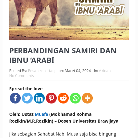
BAGAIMANA CARA MEMBAYAR ZAKAT UANG?
UANG HARAM BISA MENJADI HALAL JIKA SEBAB
KEPEMILIKANNYA BERUBAH
ISTIDLAL BATIL VS ISTIDLAL SYAR’I
PERBANDINGAN SAMIRI DAN
BAHASA CINTA KARENA ALLAH
IBNU ‘ARABĪ
HUKUM MEMBAYAR ZAKAT DENGAN CARA MENGANGSUR
Posted By:
Pesantren Irtaqi
on:
Maret 04, 2024
In:
Akidah
No Comments
HUKUM MEMBAYAR ZAKAT KEPADA KERABAT SENDIRI
Spread the love
Oleh: Ustaz
Muafa
(Mokhamad Rohma
Rozikin/M.R.Rozikin) – Dosen Universitas Brawijaya
Jika sebagian Sahabat Nabi Musa saja bisa bingung