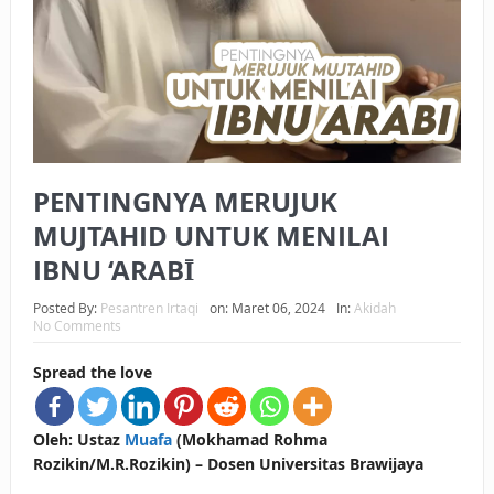
BAGAIMANA CARA MEMBAYAR ZAKAT UANG?
UANG HARAM BISA MENJADI HALAL JIKA SEBAB
KEPEMILIKANNYA BERUBAH
ISTIDLAL BATIL VS ISTIDLAL SYAR’I
PENTINGNYA MERUJUK
BAHASA CINTA KARENA ALLAH
MUJTAHID UNTUK MENILAI
HUKUM MEMBAYAR ZAKAT DENGAN CARA MENGANGSUR
IBNU ‘ARABĪ
HUKUM MEMBAYAR ZAKAT KEPADA KERABAT SENDIRI
Posted By:
Pesantren Irtaqi
on:
Maret 06, 2024
In:
Akidah
No Comments
Spread the love
Oleh: Ustaz
Muafa
(Mokhamad Rohma
Rozikin/M.R.Rozikin) – Dosen Universitas Brawijaya