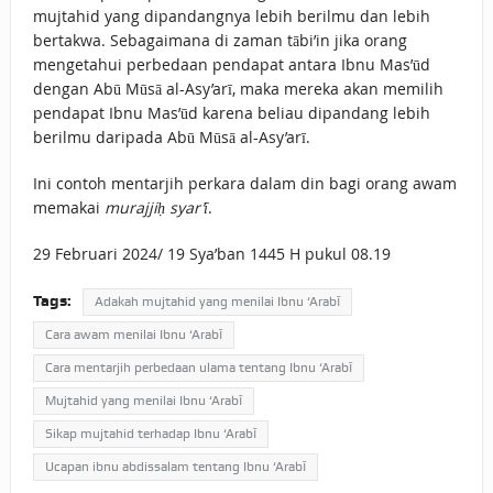
mujtahid yang dipandangnya lebih berilmu dan lebih
bertakwa. Sebagaimana di zaman tābi’in jika orang
mengetahui perbedaan pendapat antara Ibnu Mas’ūd
dengan Abū Mūsā al-Asy’arī, maka mereka akan memilih
pendapat Ibnu Mas’ūd karena beliau dipandang lebih
berilmu daripada Abū Mūsā al-Asy’arī.
Ini contoh mentarjih perkara dalam din bagi orang awam
memakai
murajjiḥ syar’ī
.
29 Februari 2024/ 19 Sya’ban 1445 H pukul 08.19
Tags:
Adakah mujtahid yang menilai Ibnu ‘Arabī
Cara awam menilai Ibnu ‘Arabī
Cara mentarjih perbedaan ulama tentang Ibnu ‘Arabī
Mujtahid yang menilai Ibnu ‘Arabī
Sikap mujtahid terhadap Ibnu ‘Arabī
Ucapan ibnu abdissalam tentang Ibnu ‘Arabī