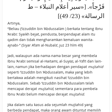
فَرْجاً». [«سير أعلام النبلاء – ط
الرسالة» (23/ 49)]
Artinya,
“Beliau (‘Izzuddīn bin ‘Abdussalām ) berkata tentang Ibnu
‘Arabī: Syaikh bejat, pendusta, berpendapat alam itu
qadim dan tidak mengharamkan kemaluan wanita-
ajnabi-” (Siyar A’lām al-Nubalā’, juz 23 hlm 49)
Jadi, walaupun ada nama-nama besar yang membela
Ibnu ‘Arabī semisal al-Haitamī, al-Suyūṭī, al-Yāfi‘ī dan lain-
lain, namun jika berhadapan dengan pendapat
mujtahid
seperti ‘Izzuddīn bin ‘Abdussalām, maka yang lebih
bertakwa adalah mengikuti nasihat ‘Izzuddīn bin
‘Abdussalām. Sebab ‘Izzuddīn bin ‘Abdussalām telah
mencapai derajat
mujtahid
, sementara para pembela
Ibnu ‘Arabī belum mencapai derajat
mujtahid
.
Jika dalam satu kasus ada sejumlah mujtahid yang
berbeda pendapat, maka orang awam dituntut memilih