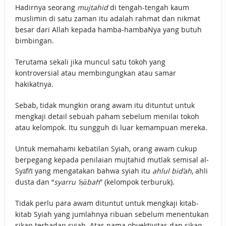
Hadirnya seorang
mujtahid
di tengah-tengah kaum
muslimin di satu zaman itu adalah rahmat dan nikmat
besar dari Allah kepada hamba-hambaNya yang butuh
bimbingan.
Terutama sekali jika muncul satu tokoh yang
kontroversial atau membingungkan atau samar
hakikatnya.
Sebab, tidak mungkin orang awam itu dituntut untuk
mengkaji detail sebuah paham sebelum menilai tokoh
atau kelompok. Itu sungguh di luar kemampuan mereka.
Untuk memahami kebatilan Syiah, orang awam cukup
berpegang kepada penilaian mujtahid mutlak semisal al-
Syāfi‘ī yang mengatakan bahwa syiah itu
ahlul bid’ah
, ahli
dusta dan “
syarru ‘iṣābah
” (kelompok terburuk).
Tidak perlu para awam dituntut untuk mengkaji kitab-
kitab Syiah yang jumlahnya ribuan sebelum menentukan
sikap terhadap syiah. Atas nama obyektivitas dan sikap