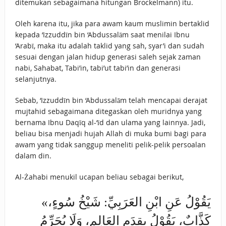
ditemukan sebagaimana hitungan Brockelmann) itu.
Oleh karena itu, jika para awam kaum muslimin bertaklid
kepada ‘Izzuddīn bin ‘Abdussalām saat menilai Ibnu
‘Arabī, maka itu adalah taklid yang sah, syar’i dan sudah
sesuai dengan jalan hidup generasi saleh sejak zaman
nabi, Sahabat, Tabi’in, tabi’ut tabi’in dan generasi
selanjutnya.
Sebab, ‘Izzuddīn bin ‘Abdussalām telah mencapai derajat
mujtahid sebagaimana ditegaskan oleh muridnya yang
bernama Ibnu Daqīq al-‘īd dan ulama yang lainnya. Jadi,
beliau bisa menjadi hujah Allah di muka bumi bagi para
awam yang tidak sanggup meneliti pelik-pelik persoalan
dalam din.
Al-Żahabi menukil ucapan beliau sebagai berikut,
«يَقُوْلُ عَنِ ابْنِ العَرَبِيِّ: شَيْخُ سُوءٍ،
كَذَّابٌ، يَقُوْلُ بِقِدَمِ العَالِمِ، وَلَا يُحَرِّمُ