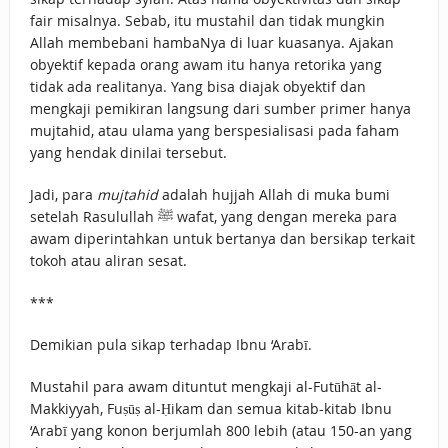
fair misalnya. Sebab, itu mustahil dan tidak mungkin
Allah membebani hambaNya di luar kuasanya. Ajakan
obyektif kepada orang awam itu hanya retorika yang
tidak ada realitanya. Yang bisa diajak obyektif dan
mengkaji pemikiran langsung dari sumber primer hanya
mujtahid, atau ulama yang berspesialisasi pada faham
yang hendak dinilai tersebut.
Jadi, para
mujtahid
adalah hujjah Allah di muka bumi
setelah Rasulullah ﷺ wafat, yang dengan mereka para
awam diperintahkan untuk bertanya dan bersikap terkait
tokoh atau aliran sesat.
***
Demikian pula sikap terhadap Ibnu ‘Arabī.
Mustahil para awam dituntut mengkaji al-Futūhāt al-
Makkiyyah, Fuṣūṣ al-Ḥikam dan semua kitab-kitab Ibnu
‘Arabī yang konon berjumlah 800 lebih (atau 150-an yang