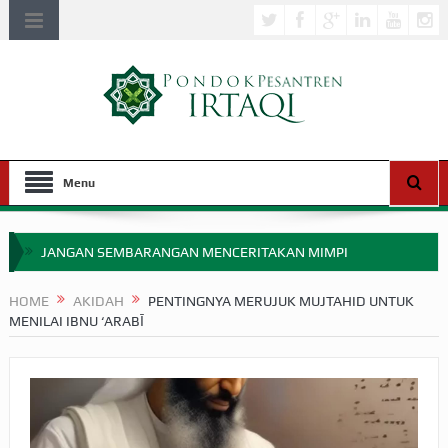
Menu
JANGAN SEMBARANGAN MENCERITAKAN MIMPI
APAKAH ULAMA SALEH PERLU MASUK SCOPUS?
HOME
AKIDAH
PENTINGNYA MERUJUK MUJTAHID UNTUK
MENILAI IBNU ‘ARABĪ
MIMPI YANG DIABAIKAN MENJELANG PERANG BADAR
APA HUKUM MEMPERCEPAT PEMBAYARAN ZAKAT
SEBELUM TIBA SAAT WAJIB?
HAKIKAT NIKMAT DI DUNIA!