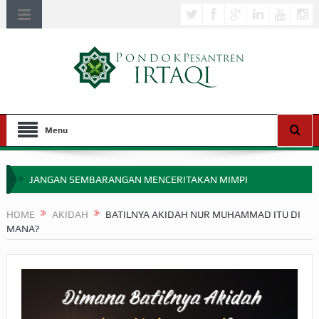
Menu
JANGAN SEMBARANGAN MENCERITAKAN MIMPI
APAKAH ULAMA SALEH PERLU MASUK SCOPUS?
HOME
AKIDAH
BATILNYA AKIDAH NUR MUHAMMAD ITU DI
MANA?
MIMPI YANG DIABAIKAN MENJELANG PERANG BADAR
APA HUKUM MEMPERCEPAT PEMBAYARAN ZAKAT
SEBELUM TIBA SAAT WAJIB?
HAKIKAT NIKMAT DI DUNIA!