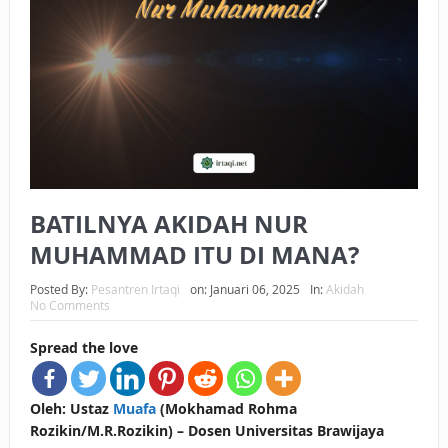
BAGAIMANA CARA MEMBAYAR ZAKAT UANG?
UANG HARAM BISA MENJADI HALAL JIKA SEBAB
KEPEMILIKANNYA BERUBAH
ISTIDLAL BATIL VS ISTIDLAL SYAR’I
BAHASA CINTA KARENA ALLAH
BATILNYA AKIDAH NUR
HUKUM MEMBAYAR ZAKAT DENGAN CARA MENGANGSUR
MUHAMMAD ITU DI MANA?
HUKUM MEMBAYAR ZAKAT KEPADA KERABAT SENDIRI
Posted By:
Pesantren Irtaqi
on:
Januari 06, 2025
In:
Akidah
No Comments
Spread the love
Oleh: Ustaz
Muafa
(Mokhamad Rohma
Rozikin/M.R.Rozikin) – Dosen Universitas Brawijaya