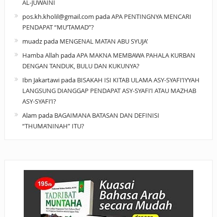
AL-JUWAINI
pos.kh.kholil@gmail.com
pada
APA PENTINGNYA MENCARI
PENDAPAT “MU’TAMAD”?
muadz
pada
MENGENAL MATAN ABU SYUJA’
Hamba Allah
pada
APA MAKNA MEMBAWA PAHALA KURBAN
DENGAN TANDUK, BULU DAN KUKUNYA?
Ibn Jakartawi
pada
BISAKAH ISI KITAB ULAMA ASY-SYAFI’IYYAH
LANGSUNG DIANGGAP PENDAPAT ASY-SYAFI’I ATAU MAZHAB
ASY-SYAFI’I?
Alam
pada
BAGAIMANA BATASAN DAN DEFINISI
“THUMA’NINAH” ITU?