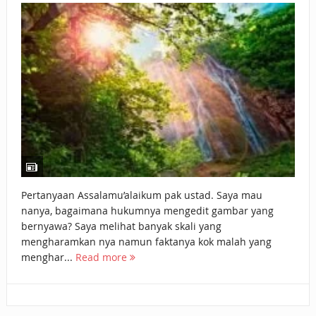
BAGAIMANA CARA MEMBAYAR ZAKAT UANG?
UANG HARAM BISA MENJADI HALAL JIKA SEBAB
KEPEMILIKANNYA BERUBAH
ISTIDLAL BATIL VS ISTIDLAL SYAR’I
BAHASA CINTA KARENA ALLAH
HUKUM MEMBAYAR ZAKAT DENGAN CARA MENGANGSUR
HUKUM MEMBAYAR ZAKAT KEPADA KERABAT SENDIRI
Pertanyaan Assalamu’alaikum pak ustad. Saya mau
nanya, bagaimana hukumnya mengedit gambar yang
bernyawa? Saya melihat banyak skali yang
mengharamkan nya namun faktanya kok malah yang
menghar...
Read more