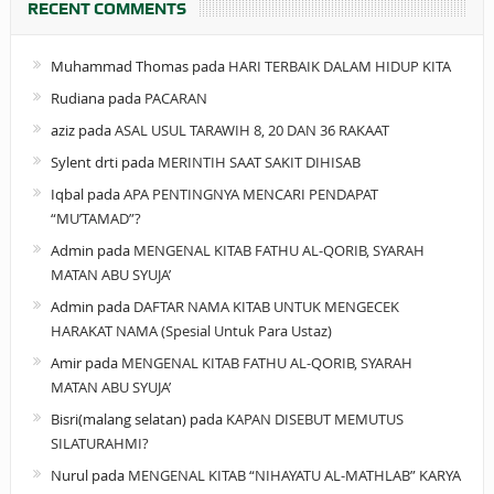
RECENT COMMENTS
Muhammad Thomas
pada
HARI TERBAIK DALAM HIDUP KITA
Rudiana
pada
PACARAN
aziz
pada
ASAL USUL TARAWIH 8, 20 DAN 36 RAKAAT
Sylent drti
pada
MERINTIH SAAT SAKIT DIHISAB
Iqbal
pada
APA PENTINGNYA MENCARI PENDAPAT
“MU’TAMAD”?
Admin
pada
MENGENAL KITAB FATHU AL-QORIB, SYARAH
MATAN ABU SYUJA’
Admin
pada
DAFTAR NAMA KITAB UNTUK MENGECEK
HARAKAT NAMA (Spesial Untuk Para Ustaz)
Amir
pada
MENGENAL KITAB FATHU AL-QORIB, SYARAH
MATAN ABU SYUJA’
Bisri(malang selatan)
pada
KAPAN DISEBUT MEMUTUS
SILATURAHMI?
Nurul
pada
MENGENAL KITAB “NIHAYATU AL-MATHLAB” KARYA