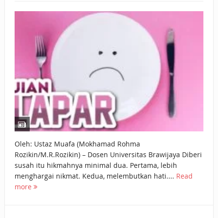
BAGAIMANA CARA MEMBAYAR ZAKAT UANG?
UANG HARAM BISA MENJADI HALAL JIKA SEBAB
KEPEMILIKANNYA BERUBAH
ISTIDLAL BATIL VS ISTIDLAL SYAR’I
BAHASA CINTA KARENA ALLAH
HUKUM MEMBAYAR ZAKAT DENGAN CARA MENGANGSUR
HUKUM MEMBAYAR ZAKAT KEPADA KERABAT SENDIRI
Oleh: Ustaz Muafa (Mokhamad Rohma
Rozikin/M.R.Rozikin) – Dosen Universitas Brawijaya Diberi
susah itu hikmahnya minimal dua. Pertama, lebih
menghargai nikmat. Kedua, melembutkan hati....
Read
more