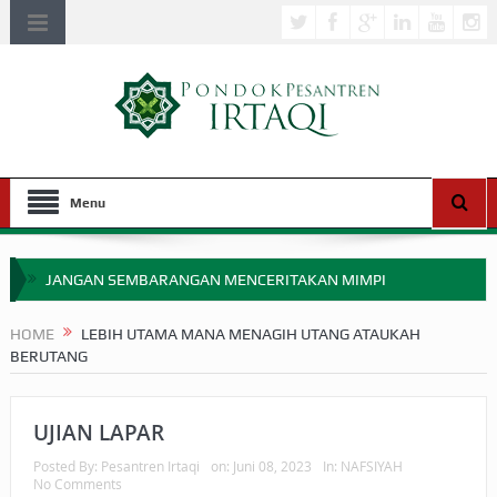
Menu
JANGAN SEMBARANGAN MENCERITAKAN MIMPI
APAKAH ULAMA SALEH PERLU MASUK SCOPUS?
HOME
LEBIH UTAMA MANA MENAGIH UTANG ATAUKAH
BERUTANG
MIMPI YANG DIABAIKAN MENJELANG PERANG BADAR
APA HUKUM MEMPERCEPAT PEMBAYARAN ZAKAT
UJIAN LAPAR
SEBELUM TIBA SAAT WAJIB?
Posted By:
Pesantren Irtaqi
on:
Juni 08, 2023
In:
NAFSIYAH
No Comments
HAKIKAT NIKMAT DI DUNIA!