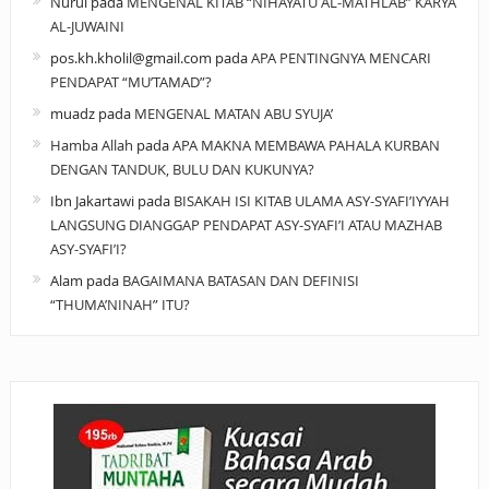
Nurul
pada
MENGENAL KITAB “NIHAYATU AL-MATHLAB” KARYA
AL-JUWAINI
pos.kh.kholil@gmail.com
pada
APA PENTINGNYA MENCARI
PENDAPAT “MU’TAMAD”?
muadz
pada
MENGENAL MATAN ABU SYUJA’
Hamba Allah
pada
APA MAKNA MEMBAWA PAHALA KURBAN
DENGAN TANDUK, BULU DAN KUKUNYA?
Ibn Jakartawi
pada
BISAKAH ISI KITAB ULAMA ASY-SYAFI’IYYAH
LANGSUNG DIANGGAP PENDAPAT ASY-SYAFI’I ATAU MAZHAB
ASY-SYAFI’I?
Alam
pada
BAGAIMANA BATASAN DAN DEFINISI
“THUMA’NINAH” ITU?