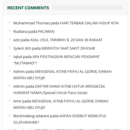
RECENT COMMENTS
Muhammad Thomas
pada
HARI TERBAIK DALAM HIDUP KITA
Rudiana
pada
PACARAN
aziz
pada
ASAL USUL TARAWIH 8, 20 DAN 36 RAKAAT
Sylent drti
pada
MERINTIH SAAT SAKIT DIHISAB
Iqbal
pada
APA PENTINGNYA MENCARI PENDAPAT
“MU’TAMAD”?
Admin
pada
MENGENAL KITAB FATHU AL-QORIB, SYARAH
MATAN ABU SYUJA’
Admin
pada
DAFTAR NAMA KITAB UNTUK MENGECEK
HARAKAT NAMA (Spesial Untuk Para Ustaz)
Amir
pada
MENGENAL KITAB FATHU AL-QORIB, SYARAH
MATAN ABU SYUJA’
Bisri(malang selatan)
pada
KAPAN DISEBUT MEMUTUS
SILATURAHMI?