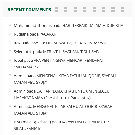
RECENT COMMENTS
Muhammad Thomas
pada
HARI TERBAIK DALAM HIDUP KITA
Rudiana
pada
PACARAN
aziz
pada
ASAL USUL TARAWIH 8, 20 DAN 36 RAKAAT
Sylent drti
pada
MERINTIH SAAT SAKIT DIHISAB
Iqbal
pada
APA PENTINGNYA MENCARI PENDAPAT
“MU’TAMAD”?
Admin
pada
MENGENAL KITAB FATHU AL-QORIB, SYARAH
MATAN ABU SYUJA’
Admin
pada
DAFTAR NAMA KITAB UNTUK MENGECEK
HARAKAT NAMA (Spesial Untuk Para Ustaz)
Amir
pada
MENGENAL KITAB FATHU AL-QORIB, SYARAH
MATAN ABU SYUJA’
Bisri(malang selatan)
pada
KAPAN DISEBUT MEMUTUS
SILATURAHMI?