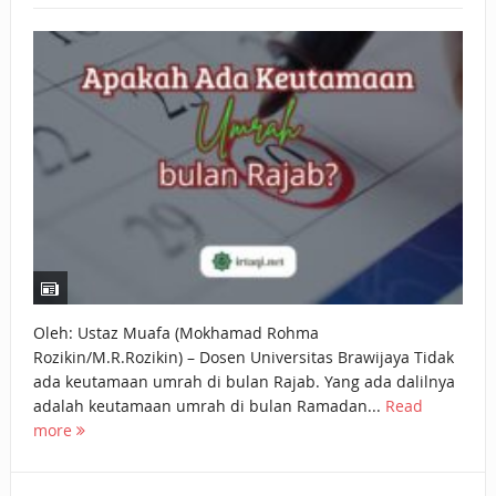
BAGAIMANA CARA MEMBAYAR ZAKAT UANG?
UANG HARAM BISA MENJADI HALAL JIKA SEBAB
KEPEMILIKANNYA BERUBAH
ISTIDLAL BATIL VS ISTIDLAL SYAR’I
BAHASA CINTA KARENA ALLAH
HUKUM MEMBAYAR ZAKAT DENGAN CARA MENGANGSUR
HUKUM MEMBAYAR ZAKAT KEPADA KERABAT SENDIRI
Oleh: Ustaz Muafa (Mokhamad Rohma
Rozikin/M.R.Rozikin) – Dosen Universitas Brawijaya Tidak
ada keutamaan umrah di bulan Rajab. Yang ada dalilnya
adalah keutamaan umrah di bulan Ramadan...
Read
more