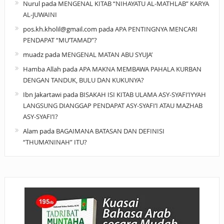
Nurul
pada
MENGENAL KITAB “NIHAYATU AL-MATHLAB” KARYA
AL-JUWAINI
pos.kh.kholil@gmail.com
pada
APA PENTINGNYA MENCARI
PENDAPAT “MU’TAMAD”?
muadz
pada
MENGENAL MATAN ABU SYUJA’
Hamba Allah
pada
APA MAKNA MEMBAWA PAHALA KURBAN
DENGAN TANDUK, BULU DAN KUKUNYA?
Ibn Jakartawi
pada
BISAKAH ISI KITAB ULAMA ASY-SYAFI’IYYAH
LANGSUNG DIANGGAP PENDAPAT ASY-SYAFI’I ATAU MAZHAB
ASY-SYAFI’I?
Alam
pada
BAGAIMANA BATASAN DAN DEFINISI
“THUMA’NINAH” ITU?