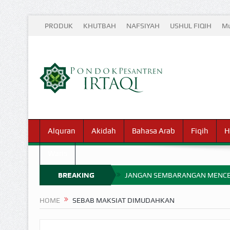
PRODUK
KHUTBAH
NAFSIYAH
USHUL FIQIH
Mu
Alquran
Akidah
Bahasa Arab
Fiqih
H
Waris
BREAKING
JANGAN SEMBARANGAN MENCE
MIMPI YANG DIABAIKAN MENJ
NEWS
HOME
SEBAB MAKSIAT DIMUDAHKAN
APA HUKUM MEMPERCEPAT PEMB