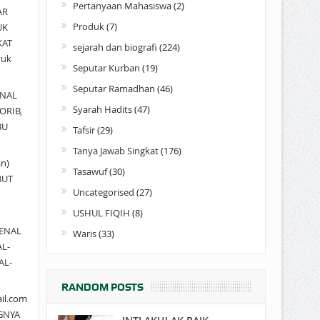
Pertanyaan Mahasiswa
(2)
AR
Produk
(7)
UK
KAT
sejarah dan biografi
(224)
tuk
Seputar Kurban
(19)
Seputar Ramadhan
(46)
NAL
Syarah Hadits
(47)
ORIB,
BU
Tafsir
(29)
Tanya Jawab Singkat
(176)
an)
Tasawuf
(30)
BUT
Uncategorised
(27)
USHUL FIQIH
(8)
ENAL
Waris
(33)
AL-
AL-
RANDOM POSTS
il.com
GNYA