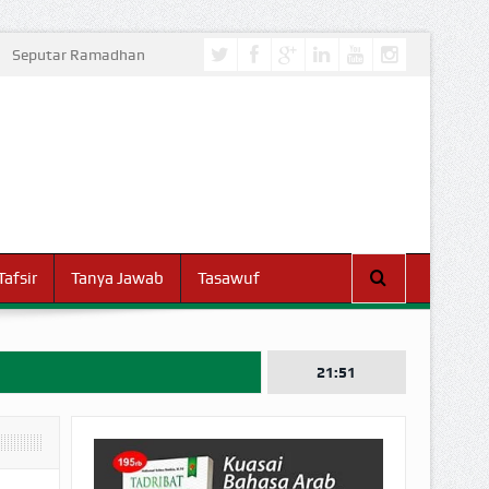
Seputar Ramadhan
Tafsir
Tanya Jawab
Tasawuf
21:51
I DUNIA!