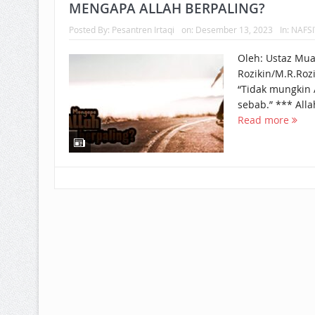
BAGAIMANA CARA MEMBAYAR Z
MENGAPA ALLAH BERPALING?
Posted By:
Pesantren Irtaqi
on:
Desember 13, 2023
In:
NAFS
ISTIDLAL BATIL VS ISTIDLAL SYAR
Oleh: Ustaz Mu
HUKUM MEMBAYAR ZAKAT KEPA
Rozikin/M.R.Rozi
“Tidak mungkin 
sebab.” *** Alla
Read more