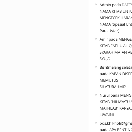
Admin
pada
DAFT
NAMA KITAB UNT
MENGECEK HARA
NAMA (Spesial Un
Para Ustaz)
Amir
pada
MENGE
KITAB FATHU AL-Q
SYARAH MATAN A
SYUJA’
Bisri(malang selat
pada
KAPAN DISE
MEMUTUS
SILATURAHMI?
Nurul
pada
MENG
KITAB “NIHAYATU 
MATHLAB” KARYA 
JUWAINI
pos.kh.kholil@gma
pada
APA PENTIN