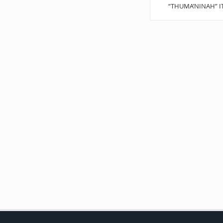
“THUMA’NINAH” I