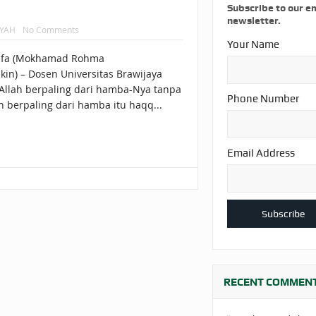
AKAT UANG?
UANG HARAM BISA MENJADI HALAL JIKA SEBAB K
Subscribe to our e
newsletter.
IYAH
No Comments
’I
BAHASA CINTA KARENA ALLAH
HUKUM MEMBAYAR ZAKA
Your Name
afa (Mokhamad Rohma
DA KERABAT SENDIRI
kin) – Dosen Universitas Brawijaya
Allah berpaling dari hamba-Nya tanpa
Phone Number
h berpaling dari hamba itu haqq...
Email Address
RECENT COMMEN