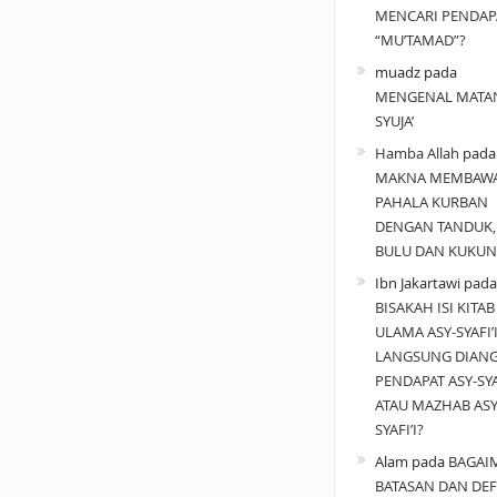
MENCARI PENDAP
“MU’TAMAD”?
muadz
pada
MENGENAL MATA
SYUJA’
Hamba Allah
pad
MAKNA MEMBAW
PAHALA KURBAN
DENGAN TANDUK,
BULU DAN KUKUN
Ibn Jakartawi
pada
BISAKAH ISI KITAB
ULAMA ASY-SYAFI’
LANGSUNG DIAN
PENDAPAT ASY-SYAF
ATAU MAZHAB ASY
SYAFI’I?
Alam
pada
BAGAI
BATASAN DAN DEF