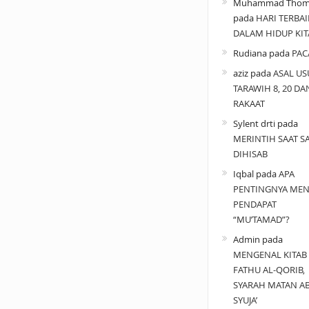
Muhammad Thom
pada
HARI TERBAI
DALAM HIDUP KIT
Rudiana
pada
PAC
aziz
pada
ASAL US
TARAWIH 8, 20 DA
RAKAAT
Sylent drti
pada
MERINTIH SAAT SA
DIHISAB
Iqbal
pada
APA
PENTINGNYA MEN
PENDAPAT
“MU’TAMAD”?
Admin
pada
MENGENAL KITAB
FATHU AL-QORIB,
SYARAH MATAN A
SYUJA’