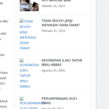
INTI AKHLAK BAIK
AT
Oktober 26, 2023
TIDAK BOLEH JANJI
N ABU
MENIKAHI DIAM-DIAM?
Februari 01, 2025
a
APA
A
YA?
KEHEBATAN ILMU TAFSIR
IBNU ABBAS
Agustus 05, 2020
IYYAH
GGAP
I’I
-
PERUMPAMAAN GUCI
MANA
EMAS
INISI
Januari 18, 2022