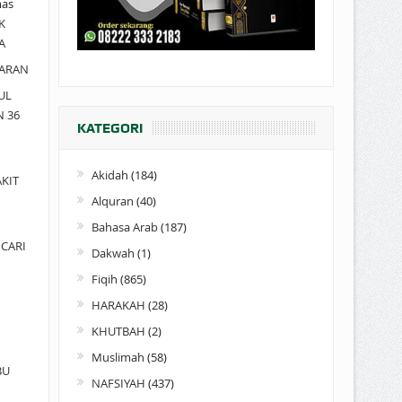
as
K
A
ARAN
UL
N 36
KATEGORI
Akidah
(184)
KIT
Alquran
(40)
Bahasa Arab
(187)
CARI
Dakwah
(1)
Fiqih
(865)
HARAKAH
(28)
KHUTBAH
(2)
Muslimah
(58)
BU
NAFSIYAH
(437)