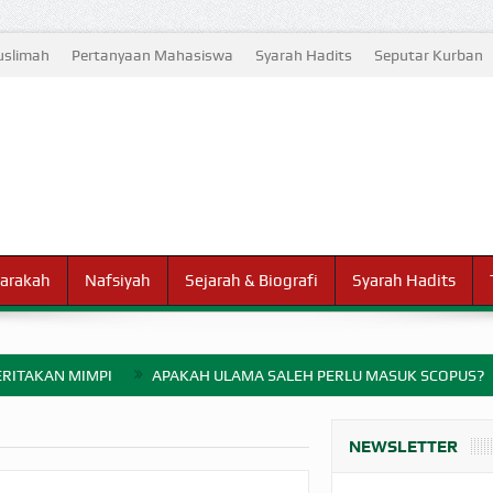
slimah
Pertanyaan Mahasiswa
Syarah Hadits
Seputar Kurban
arakah
Nafsiyah
Sejarah & Biografi
Syarah Hadits
RITAKAN MIMPI
APAKAH ULAMA SALEH PERLU MASUK SCOPUS?
ELANG PERANG BADAR
NEWSLETTER
AYARAN ZAKAT SEBELUM TIBA SAAT WAJIB?
HAKIKAT NIKMAT D