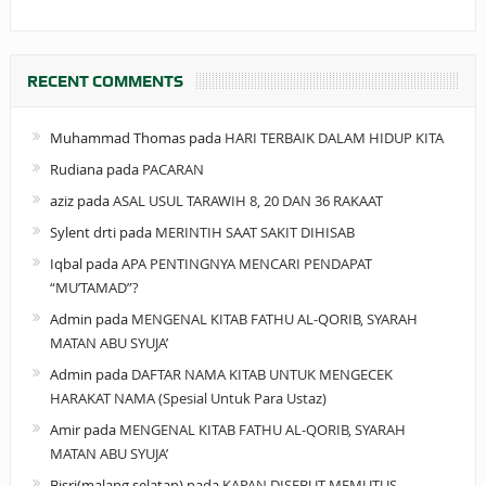
RECENT COMMENTS
Muhammad Thomas
pada
HARI TERBAIK DALAM HIDUP KITA
Rudiana
pada
PACARAN
aziz
pada
ASAL USUL TARAWIH 8, 20 DAN 36 RAKAAT
Sylent drti
pada
MERINTIH SAAT SAKIT DIHISAB
Iqbal
pada
APA PENTINGNYA MENCARI PENDAPAT
“MU’TAMAD”?
Admin
pada
MENGENAL KITAB FATHU AL-QORIB, SYARAH
MATAN ABU SYUJA’
Admin
pada
DAFTAR NAMA KITAB UNTUK MENGECEK
HARAKAT NAMA (Spesial Untuk Para Ustaz)
Amir
pada
MENGENAL KITAB FATHU AL-QORIB, SYARAH
MATAN ABU SYUJA’
Bisri(malang selatan)
pada
KAPAN DISEBUT MEMUTUS