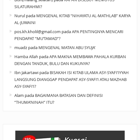
SILATURAHMI?
Nurul
pada
MENGENAL KITAB “NIHAYATU AL-MATHLAB” KARYA
AL-JUWAINI
pos.kh.kholil@gmail.com
pada
APA PENTINGNYA MENCARI
PENDAPAT “MU’TAMAD”?
muadz
pada
MENGENAL MATAN ABU SYUJA’
Hamba Allah
pada
APA MAKNA MEMBAWA PAHALA KURBAN
DENGAN TANDUK, BULU DAN KUKUNYA?
Ibn Jakartawi
pada
BISAKAH ISI KITAB ULAMA ASY-SYAFI’IYYAH
LANGSUNG DIANGGAP PENDAPAT ASY-SYAFI’I ATAU MAZHAB
ASY-SYAFI’I?
Alam
pada
BAGAIMANA BATASAN DAN DEFINISI
“THUMA’NINAH” ITU?