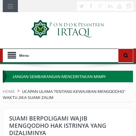
Menu
JANGAN SEMBARANGAN MENCERITAKAN MIMPI
APAKAH ULAMA SALEH PERLU MASUK SCOPUS?
HOME
UCAPAN ULAMA TENTANG KEWAJIBAN MENGQODHO’
WAKTU JIKA SUAMI ZALIM
MIMPI YANG DIABAIKAN MENJELANG PERANG BADAR
APA HUKUM MEMPERCEPAT PEMBAYARAN ZAKAT
SUAMI BERPOLIGAMI WAJIB
SEBELUM TIBA SAAT WAJIB?
MENGQODHO HAK ISTRINYA YANG
DIZALIMINYA
HAKIKAT NIKMAT DI DUNIA!