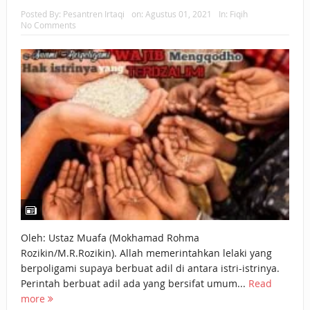
Posted By:
Pesantren Irtaqi
on:
Agustus 01, 2021
In:
Fiqih
BAGAIMANA CARA MEMBAYAR ZAKAT UANG?
No Comments
UANG HARAM BISA MENJADI HALAL JIKA SEBAB
KEPEMILIKANNYA BERUBAH
ISTIDLAL BATIL VS ISTIDLAL SYAR’I
BAHASA CINTA KARENA ALLAH
HUKUM MEMBAYAR ZAKAT DENGAN CARA MENGANGSUR
HUKUM MEMBAYAR ZAKAT KEPADA KERABAT SENDIRI
Oleh: Ustaz Muafa (Mokhamad Rohma
Rozikin/M.R.Rozikin). Allah memerintahkan lelaki yang
berpoligami supaya berbuat adil di antara istri-istrinya.
Perintah berbuat adil ada yang bersifat umum...
Read
more