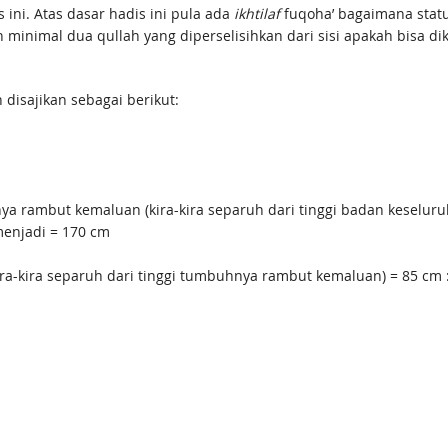
ini. Atas dasar hadis ini pula ada
ikhtilaf
fuqoha’ bagaimana statu
minimal dua qullah yang diperselisihkan dari sisi apakah bisa dik
disajikan sebagai berikut:
m
hnya rambut kemaluan (kira-kira separuh dari tinggi badan keseluru
menjadi = 170 cm
 (kira-kira separuh dari tinggi tumbuhnya rambut kemaluan) = 85 cm 