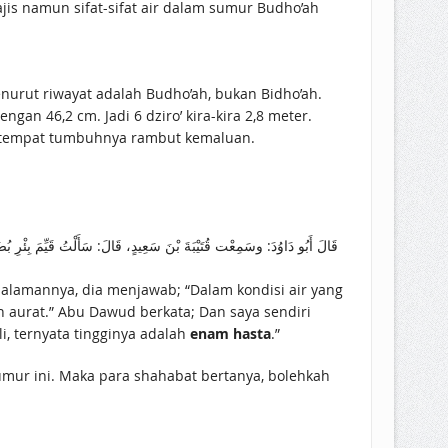
jis namun sifat-sifat air dalam sumur Budho’ah
nurut riwayat adalah Budho’ah, bukan Bidho’ah.
ngan 46,2 cm. Jadi 6 dziro’ kira-kira 2,8 meter.
impah, orang dewasa yang masuk ke dalamnya akan melihat air mencapai ‘anah (العانة) yakni tempat tumbuhnya rambut kemaluan.
قَالَ أَبُو دَاوُدَ: وسَمِعْت قُتَيْبَةَ بْنَ سَعِيدٍ، قَالَ: سَأَلْتُ قَيِّمَ بِئْرِ بُضَا
dalamannya, dia menjawab; “Dalam kondisi air yang
 aurat.” Abu Dawud berkata; Dan saya sendiri
, ternyata tingginya adalah
enam hasta
.”
sumur ini. Maka para shahabat bertanya, bolehkah