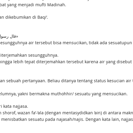
abat yang menjadi mufti Madinah.
n dikebumikan di Baqi’.
قال رسول الله – صلى الله عليه وسلم: «إن الماء طهور لا ينجسه شيء»
 “Sesungguhnya air tersebut bisa mensucikan, tidak ada sesuatupu
diterjemahkan sesungguhnya.
an sebuah pertanyaan. Beliau ditanya tentang status kesucian air 
elumnya, yakni bermakna muthohhir/ sesuatu yang mensucikan.
i kata najjasa.
an shorof, wazan fa’-‘ala (dengan mentasydidkan ‘ain) di antara ma
h menisbatkan sesuatu pada najasah/najis. Dengan kata lain, najj