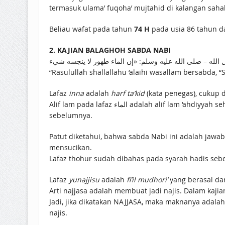
termasuk ulama’ fuqoha’ mujtahid di kalangan sah
Beliau wafat pada tahun
74 H
pada usia 86 tahun da
2. KAJIAN BALAGHOH SABDA NABI
“Rasulullah shallallahu ‘alaihi wasallam bersabda,
Lafaz
inna
adalah
harf ta’kid
(kata penegas), cukup 
Alif lam pada lafaz الماء adalah alif lam ‘ahdiyyah sehingga lebih tepat diterjemahkan tersebut karena air yang disebut Nabi adalah air tertentu yang telah disebutkan
sebelumnya.
Patut diketahui, bahwa sabda Nabi ini adalah jawab
mensucikan.
Lafaz thohur sudah dibahas pada syarah hadis seb
Lafaz
yunajjisu
adalah
fi’il mudhori’
yang berasal dar
Arti najjasa adalah membuat jadi najis. Dalam kaji
Jadi, jika dikatakan NAJJASA, maka maknanya adala
najis.