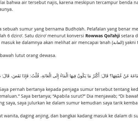
lai bahwa air tersebut najis, karena meskipun tercampur benda na
aunya.
ada sebuah sumur yang bernama Budho’ah. Pelafalan yang benar me
h 6 dziro’. Satu dziro’ menurut konversi
Rowwas Qol’ahji
setara de
Dalam kondisi airnya mel
i bawah lutut orang dewasa.
عَةَ عَنْ عُمْقِهَا؟ قَالَ: أَكْثَرُ مَا يَكُونُ فِيهَا الْمَاءُ إِلَى الْعَانَةِ، قُلْتُ: فَإِذَا نَقَصَ، قَالَ: دُونَ
 Saya pernah bertanya kepada penjaga sumur tersebut tentang ke
aluan.” Saya bertanya; “Apabila surut?” Dia menjawab; “Di bawah
saya, saya julurkan ke dalam sumur kemudian saya tarik kembali
ut wanita, daging anjing, dan bangkai kadang masuk ke dalam di 