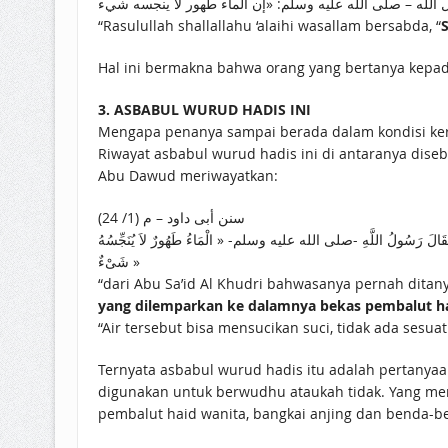
“Rasulullah shallallahu ‘alaihi wasallam bersabda, “
S
Hal ini bermakna bahwa orang yang bertanya kepada 
3. ASBABUL WURUD HADIS INI
Mengapa penanya sampai berada dalam kondisi kerag
Riwayat asbabul wurud hadis ini di antaranya dis
Abu Dawud meriwayatkan:
سنن أبى داود – م (1/ 24)
َتْنُ فَقَالَ رَسُولُ اللَّهِ -صلى الله عليه وسلم- « الْمَاءُ طَهُورٌ لاَ يُنَجِّسُهُ
شَىْءٌ »
“dari Abu Sa’id Al Khudri bahwasanya pernah ditan
yang dilemparkan ke dalamnya bekas pembalut hai
“Air tersebut bisa mensucikan suci, tidak ada sesu
Ternyata asbabul wurud hadis itu adalah pertanyaa
digunakan untuk berwudhu ataukah tidak. Yang mem
pembalut haid wanita, bangkai anjing dan benda-b