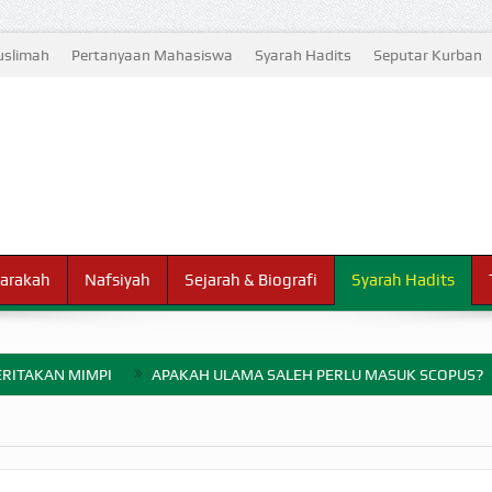
slimah
Pertanyaan Mahasiswa
Syarah Hadits
Seputar Kurban
arakah
Nafsiyah
Sejarah & Biografi
Syarah Hadits
RITAKAN MIMPI
APAKAH ULAMA SALEH PERLU MASUK SCOPUS?
ELANG PERANG BADAR
AYARAN ZAKAT SEBELUM TIBA SAAT WAJIB?
HAKIKAT NIKMAT D