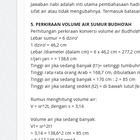
Jawaban nabi adalah inti utama pembahasaan hadis 
sifat air atau tidak mengubahnya. Termasuk batasan 
5. PERKIRAAN VOLUME AIR SUMUR BUDHO’AH
Perhitungan perkiraan konversi volume air Budho’ah 
Lebar sumur = 6 dziro’
1 dziro’ = 46,2 cm
Lebar /diameter (dalam cm) = 6 x 46,2 cm = 277,2 c
r/jari-jari = = 138,6 cm
Tinggi air jika sedang banyak (t1)= setinggi tumbu
Tinggi rata-rata orang Arab = 168,7 cm, dibulatkan 
Tinggi air jika sedang banyak = 170 cm : 2 = 85 cm
Tinggi air jika sedang sedikit (t2) = di bawah lutut
Rumus menghitung volume air:
V = πr^2t, dengan π = 3,14
Volume air jika sedang banyak:
V1= πr^2t1
= 3,14 × 138,6^2 cm × 85 cm
= 5.127.138,324 cm^3