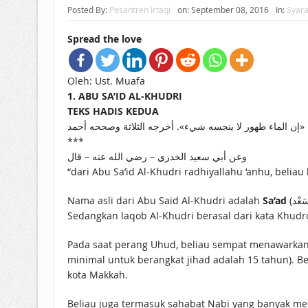
Posted By:
Pesantren Irtaqi
on:
September 08, 2016
In:
Syara
Spread the love
Oleh: Ust. Muafa
1. ABU SA’ID AL-KHUDRI
TEKS HADIS KEDUA
«إن الماء طهور لا ينجسه شيء». أخرجه الثلاثة وصححه أحمد
***
وعن أبي سعيد الخدري – رضي الله عنه – قال
“dari Abu Sa’id Al-Khudri radhiyallahu ‘anhu, beliau 
Nama asli dari Abu Said Al-Khudri adalah
Sa’ad
(سَعْد). Ayahnya bernama Malik bin Sinan (مَالِك بْن سِناَن) yang wafat saat perang Uhud. Abu Sa’id adalah kunyah beliau.
Sedangkan laqob Al-Khudri berasal dari kata Khudr
Pada saat perang Uhud, beliau sempat menawarkan di
minimal untuk berangkat jihad adalah 15 tahun). B
kota Makkah.
Beliau juga termasuk sahabat Nabi yang banyak me