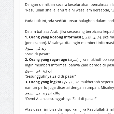
Dengan demikian secara keseluruhan pemaknaan la
“Rasulullah shallallahu ‘alaihi wasallam bersabda, “
S
Pada titik ini, ada sedikit unsur balaghoh dalam ha
Dalam bahasa Arab, jika seseorang berbicara kepad
1. Orang yang kosong informasi
(خالي الذهن). Jika mukhothob seperti ini kondisinya, maka ucapan yang disampaikan kepadanya cukup ucapan biasa tanpa perlu ta’kid
(penekanan). Misalnya kita ingin memberi informasi
زيد في السوق
“Zaid di pasar”
2. Orang yang ragu-ragu
(متردد). Jika mukhothob seperti ini kondisinya, maka ucapan yang disampaikan kepadanya perlu diberi ta’kid (penekanan/penegas). Misalnya kita
ingin memberi informasi bahwa Zaid berada di pasa
إن زيدا في السوق
“Sesungguhnya Zaid di pasar”
3. Orang yang ingkar
(منكر). Jika mukhothob seperti ini kondisinya, maka ucapan yang disampaikan kepadanya tidak cukup hanya diberi ta’kid (penekanan/penegas),
namun perlu juga disertai dengan sumpah. Misalnya
والله إن زيدا في السوق
“Demi Allah, sesungguhnya Zaid di pasar”
Atas dasar ini bisa disimpulkan, jika Rasulullah Sh