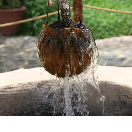
AKAT UANG?
UANG HARAM BISA MENJADI HALAL JIKA SEBAB K
’I
BAHASA CINTA KARENA ALLAH
HUKUM MEMBAYAR ZAKA
DA KERABAT SENDIRI