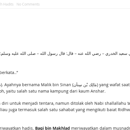
h Hadits
No Comments
 سعيد الخدري – رضي الله عنه – قال: قال رسول الله – صلى الله عليه وسلم: 
berkata..”
oh, yaitu salah satu nama kampung dari kaum Anshar.
ri untuk menjadi tentara, namun ditolak oleh Nabi shallallahu ‘a
eliau juga termasuk salah satu sahabat yang mengikuti baiat Rid
riwayatkan hadis.
Baqi bin Makhlad
meriwayatkan dalam musnad