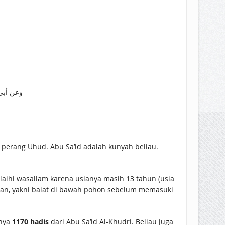
وعن أبي
laihi wasallam karena usianya masih 13 tahun (usia
hwan, yakni baiat di bawah pohon sebelum memasuki
nya
1170 hadis
dari Abu Sa’id Al-Khudri. Beliau juga