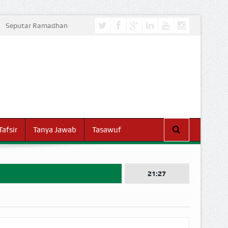
Seputar Ramadhan
Tafsir
Tanya Jawab
Tasawuf
21:27
I DUNIA!