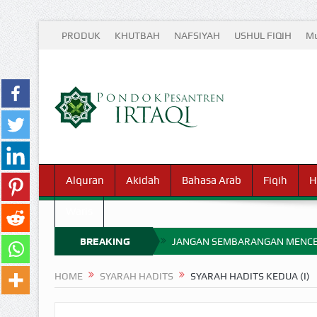
PRODUK
KHUTBAH
NAFSIYAH
USHUL FIQIH
Mu
Alquran
Akidah
Bahasa Arab
Fiqih
H
Waris
BREAKING
JANGAN SEMBARANGAN MENCE
MIMPI YANG DIABAIKAN MENJ
NEWS
HOME
SYARAH HADITS
SYARAH HADITS KEDUA (I)
APA HUKUM MEMPERCEPAT PEMB