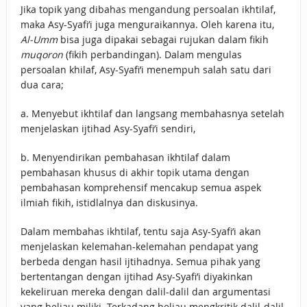
Jika topik yang dibahas mengandung persoalan ikhtilaf,
maka Asy-Syafi’i juga menguraikannya. Oleh karena itu,
Al-Umm
bisa juga dipakai sebagai rujukan dalam fikih
muqoron
(fikih perbandingan). Dalam mengulas
persoalan khilaf, Asy-Syafi’i menempuh salah satu dari
dua cara;
a. Menyebut ikhtilaf dan langsang membahasnya setelah
menjelaskan ijtihad Asy-Syafi’i sendiri,
b. Menyendirikan pembahasan ikhtilaf dalam
pembahasan khusus di akhir topik utama dengan
pembahasan komprehensif mencakup semua aspek
ilmiah fikih, istidlalnya dan diskusinya.
Dalam membahas ikhtilaf, tentu saja Asy-Syafi’i akan
menjelaskan kelemahan-kelemahan pendapat yang
berbeda dengan hasil ijtihadnya. Semua pihak yang
bertentangan dengan ijtihad Asy-Syafi’i diyakinkan
kekeliruan mereka dengan dalil-dalil dan argumentasi
yang beliau miliki. Terkadang beliau mengkritik dalil-dalil