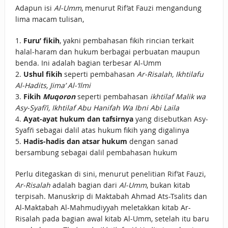
Adapun isi
Al-Umm
, menurut Rif’at Fauzi mengandung
lima macam tulisan,
1.
Furu’ fikih
, yakni pembahasan fikih rincian terkait
halal-haram dan hukum berbagai perbuatan maupun
benda. Ini adalah bagian terbesar Al-Umm
2.
Ushul fikih
seperti pembahasan
Ar-Risalah, Ikhtilafu
Al-Hadits, Jima’ Al-‘Ilmi
3.
Fikih
Muqoron
seperti pembahasan
ikhtilaf Malik wa
Asy-Syafi’i, Ikhtilaf Abu Hanifah Wa Ibni Abi Laila
4.
Ayat-ayat hukum dan tafsirnya
yang disebutkan Asy-
Syafi’i sebagai dalil atas hukum fikih yang digalinya
5.
Hadis-hadis dan atsar hukum
dengan sanad
bersambung sebagai dalil pembahasan hukum
Perlu ditegaskan di sini, menurut penelitian Rif’at Fauzi,
Ar-Risalah
adalah bagian dari
Al-Umm
, bukan kitab
terpisah. Manuskrip di Maktabah Ahmad Ats-Tsalits dan
Al-Maktabah Al-Mahmudiyyah meletakkan kitab Ar-
Risalah pada bagian awal kitab Al-Umm, setelah itu baru