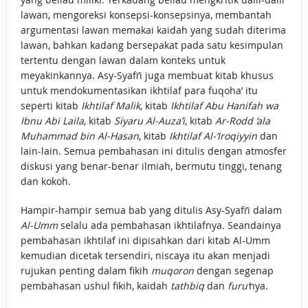
lawan, mengoreksi konsepsi-konsepsinya, membantah
argumentasi lawan memakai kaidah yang sudah diterima
lawan, bahkan kadang bersepakat pada satu kesimpulan
tertentu dengan lawan dalam konteks untuk
meyakinkannya. Asy-Syafi’i juga membuat kitab khusus
untuk mendokumentasikan ikhtilaf para fuqoha’ itu
seperti kitab
Ikhtilaf Malik
, kitab
Ikhtilaf Abu Hanifah wa
Ibnu Abi Laila
, kitab
Siyaru Al-Auza’i
, kitab
Ar-Rodd ‘ala
Muhammad bin Al-Hasan
, kitab
Ikhtilaf Al-‘Iroqiyyin
dan
lain-lain. Semua pembahasan ini ditulis dengan atmosfer
diskusi yang benar-benar ilmiah, bermutu tinggi, tenang
dan kokoh.
Hampir-hampir semua bab yang ditulis Asy-Syafi’i dalam
Al-Umm
selalu ada pembahasan ikhtilafnya. Seandainya
pembahasan ikhtilaf ini dipisahkan dari kitab Al-Umm
kemudian dicetak tersendiri, niscaya itu akan menjadi
rujukan penting dalam fikih
muqoron
dengan segenap
pembahasan ushul fikih, kaidah
tathbiq
dan
furu’
nya.