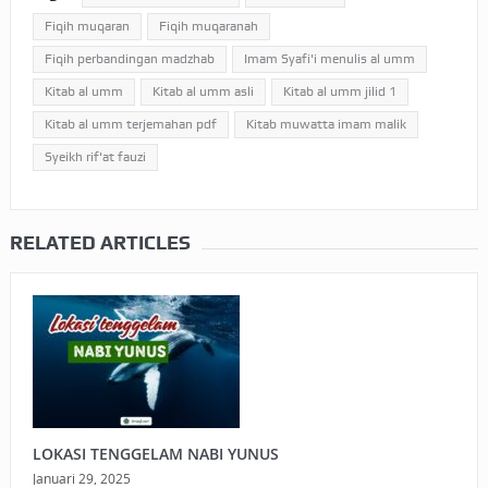
Fiqih muqaran
Fiqih muqaranah
Fiqih perbandingan madzhab
Imam Syafi'i menulis al umm
Kitab al umm
Kitab al umm asli
Kitab al umm jilid 1
Kitab al umm terjemahan pdf
Kitab muwatta imam malik
Syeikh rif'at fauzi
RELATED ARTICLES
LOKASI TENGGELAM NABI YUNUS
Januari 29, 2025