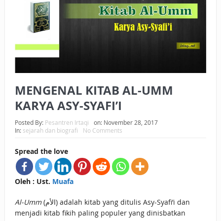
BAGAIMANA CARA MEMBAYAR ZAKAT UANG?
UANG HARAM BISA MENJADI HALAL JIKA SEBAB
KEPEMILIKANNYA BERUBAH
ISTIDLAL BATIL VS ISTIDLAL SYAR’I
MENGENAL KITAB AL-UMM
BAHASA CINTA KARENA ALLAH
KARYA ASY-SYAFI’I
HUKUM MEMBAYAR ZAKAT DENGAN CARA MENGANGSUR
Posted By:
Pesantren Irtaqi
on:
November 28, 2017
HUKUM MEMBAYAR ZAKAT KEPADA KERABAT SENDIRI
In:
sejarah dan biografi
No Comments
Spread the love
Oleh : Ust.
Muafa
Al-Umm
(الأم) adalah kitab yang ditulis Asy-Syafi’i dan
menjadi kitab fikih paling populer yang dinisbatkan