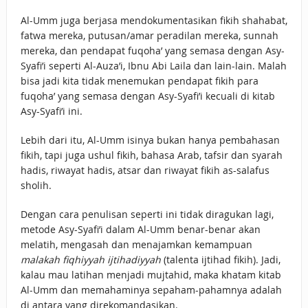
Al-Umm juga berjasa mendokumentasikan fikih shahabat,
fatwa mereka, putusan/amar peradilan mereka, sunnah
mereka, dan pendapat fuqoha’ yang semasa dengan Asy-
Syafi’i seperti Al-Auza’i, Ibnu Abi Laila dan lain-lain. Malah
bisa jadi kita tidak menemukan pendapat fikih para
fuqoha’ yang semasa dengan Asy-Syafi’i kecuali di kitab
Asy-Syafi’i ini.
Lebih dari itu, Al-Umm isinya bukan hanya pembahasan
fikih, tapi juga ushul fikih, bahasa Arab, tafsir dan syarah
hadis, riwayat hadis, atsar dan riwayat fikih as-salafus
sholih.
Dengan cara penulisan seperti ini tidak diragukan lagi,
metode Asy-Syafi’i dalam Al-Umm benar-benar akan
melatih, mengasah dan menajamkan kemampuan
malakah fiqhiyyah ijtihadiyyah
(talenta ijtihad fikih). Jadi,
kalau mau latihan menjadi mujtahid, maka khatam kitab
Al-Umm dan memahaminya sepaham-pahamnya adalah
di antara yang direkomandasikan.