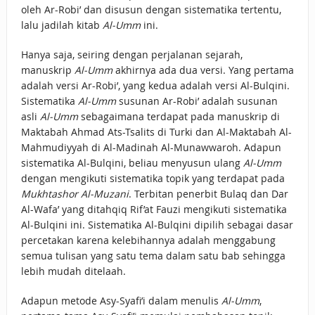
oleh Ar-Robi’ dan disusun dengan sistematika tertentu,
lalu jadilah kitab
Al-Umm
ini.
Hanya saja, seiring dengan perjalanan sejarah,
manuskrip
Al-Umm
akhirnya ada dua versi. Yang pertama
adalah versi Ar-Robi’, yang kedua adalah versi Al-Bulqini.
Sistematika
Al-Umm
susunan Ar-Robi’ adalah susunan
asli
Al-Umm
sebagaimana terdapat pada manuskrip di
Maktabah Ahmad Ats-Tsalits di Turki dan Al-Maktabah Al-
Mahmudiyyah di Al-Madinah Al-Munawwaroh. Adapun
sistematika Al-Bulqini, beliau menyusun ulang
Al-Umm
dengan mengikuti sistematika topik yang terdapat pada
Mukhtashor Al-Muzani
. Terbitan penerbit Bulaq dan Dar
Al-Wafa’ yang ditahqiq Rif’at Fauzi mengikuti sistematika
Al-Bulqini ini. Sistematika Al-Bulqini dipilih sebagai dasar
percetakan karena kelebihannya adalah menggabung
semua tulisan yang satu tema dalam satu bab sehingga
lebih mudah ditelaah.
Adapun metode Asy-Syafi’i dalam menulis
Al-Umm
,