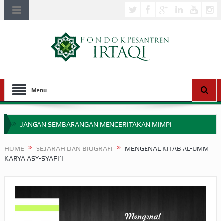
Menu
JANGAN SEMBARANGAN MENCERITAKAN MIMPI
APAKAH ULAMA SALEH PERLU MASUK SCOPUS?
HOME
SEJARAH DAN BIOGRAFI
MENGENAL KITAB AL-UMM
KARYA ASY-SYAFI’I
MIMPI YANG DIABAIKAN MENJELANG PERANG BADAR
APA HUKUM MEMPERCEPAT PEMBAYARAN ZAKAT
SEBELUM TIBA SAAT WAJIB?
HAKIKAT NIKMAT DI DUNIA!