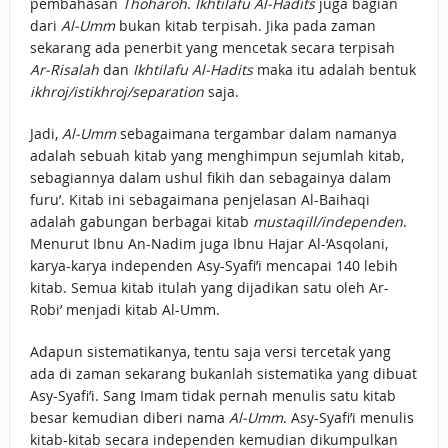
pembahasan
Thoharoh
.
Ikhtilafu Al-Hadits
juga bagian
dari
Al-Umm
bukan kitab terpisah. Jika pada zaman
sekarang ada penerbit yang mencetak secara terpisah
Ar-Risalah
dan
Ikhtilafu Al-Hadits
maka itu adalah bentuk
ikhroj/istikhroj/separation
saja.
Jadi,
Al-Umm
sebagaimana tergambar dalam namanya
adalah sebuah kitab yang menghimpun sejumlah kitab,
sebagiannya dalam ushul fikih dan sebagainya dalam
furu’. Kitab ini sebagaimana penjelasan Al-Baihaqi
adalah gabungan berbagai kitab
mustaqill/independen
.
Menurut Ibnu An-Nadim juga Ibnu Hajar Al-‘Asqolani,
karya-karya independen Asy-Syafi’i mencapai 140 lebih
kitab. Semua kitab itulah yang dijadikan satu oleh Ar-
Robi’ menjadi kitab Al-Umm.
Adapun sistematikanya, tentu saja versi tercetak yang
ada di zaman sekarang bukanlah sistematika yang dibuat
Asy-Syafi’i. Sang Imam tidak pernah menulis satu kitab
besar kemudian diberi nama
Al-Umm
. Asy-Syafi’i menulis
kitab-kitab secara independen kemudian dikumpulkan