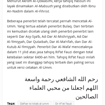
Menurut Akrom Al-Qowasimi, kerja tahqiq Hassun ini
layak dinamakan
Al-Mabsuth
yang disebutkan oleh Ibnu
An-Nadim dalam
Al-Fihrist
.
Beberapa penerbit telah tercatat pernah mencetak Al-
Umm. Yang tertua adalah penerbit Bulaq. Dari terbitan
ini kemudian dicetak ulang oleh penerbit-penerbit lain
seperti Dar Asy-Sya’b, Ad-Dar Al-Mishriyyah, Ad-Dar
Al-‘Ilmiyyah, Dar Qutaibah, Dar Al-Ma’rifah, dan Dar Al-
Kutub Al-‘Ilmiyyah. Penerbit Dar Al-Wafa’ mencetaknya
dalam 11 jilid atas jasa tahqiq Rif’at Fauzi dengan total
ketebalan sekitar 6400-an hlm. Tahqiq Rif’at Fauzi inilah
yang saat ini dianggap tahqiq terbaik dan paling serius
untuk versi cetakan
Al-Umm
.
رحم الله الشافعي رحمة واسعة
اللهم اجعلنا من محبي العلماء
الصالحين
Tags:
Daftar isi kitab al umm
Dr rif'at fauzi