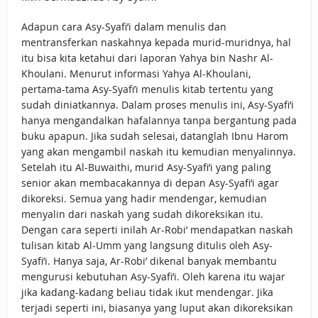
Adapun cara Asy-Syafi’i dalam menulis dan
mentransferkan naskahnya kepada murid-muridnya, hal
itu bisa kita ketahui dari laporan Yahya bin Nashr Al-
Khoulani. Menurut informasi Yahya Al-Khoulani,
pertama-tama Asy-Syafi’i menulis kitab tertentu yang
sudah diniatkannya. Dalam proses menulis ini, Asy-Syafi’i
hanya mengandalkan hafalannya tanpa bergantung pada
buku apapun. Jika sudah selesai, datanglah Ibnu Harom
yang akan mengambil naskah itu kemudian menyalinnya.
Setelah itu Al-Buwaithi, murid Asy-Syafi’i yang paling
senior akan membacakannya di depan Asy-Syafi’i agar
dikoreksi. Semua yang hadir mendengar, kemudian
menyalin dari naskah yang sudah dikoreksikan itu.
Dengan cara seperti inilah Ar-Robi’ mendapatkan naskah
tulisan kitab Al-Umm yang langsung ditulis oleh Asy-
Syafi’i. Hanya saja, Ar-Robi’ dikenal banyak membantu
mengurusi kebutuhan Asy-Syafi’i. Oleh karena itu wajar
jika kadang-kadang beliau tidak ikut mendengar. Jika
terjadi seperti ini, biasanya yang luput akan dikoreksikan