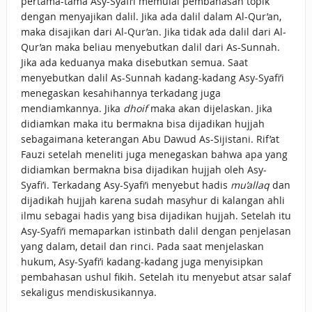
pertama-tama Asy-Syafi’i memulai pembahasan topik
dengan menyajikan dalil. Jika ada dalil dalam Al-Qur’an,
maka disajikan dari Al-Qur’an. Jika tidak ada dalil dari Al-
Qur’an maka beliau menyebutkan dalil dari As-Sunnah.
Jika ada keduanya maka disebutkan semua. Saat
menyebutkan dalil As-Sunnah kadang-kadang Asy-Syafi’i
menegaskan kesahihannya terkadang juga
mendiamkannya. Jika
dhoif
maka akan dijelaskan. Jika
didiamkan maka itu bermakna bisa dijadikan hujjah
sebagaimana keterangan Abu Dawud As-Sijistani. Rif’at
Fauzi setelah meneliti juga menegaskan bahwa apa yang
didiamkan bermakna bisa dijadikan hujjah oleh Asy-
Syafi’i. Terkadang Asy-Syafi’i menyebut hadis
mu’allaq
dan
dijadikah hujjah karena sudah masyhur di kalangan ahli
ilmu sebagai hadis yang bisa dijadikan hujjah. Setelah itu
Asy-Syafi’i memaparkan istinbath dalil dengan penjelasan
yang dalam, detail dan rinci. Pada saat menjelaskan
hukum, Asy-Syafi’i kadang-kadang juga menyisipkan
pembahasan ushul fikih. Setelah itu menyebut atsar salaf
sekaligus mendiskusikannya.