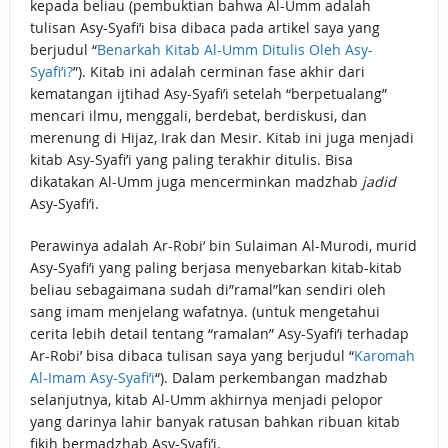
kepada beliau (pembuktian bahwa Al-Umm adalah
tulisan Asy-Syafi’i bisa dibaca pada artikel saya yang
berjudul “
Benarkah Kitab Al-Umm Ditulis Oleh Asy-
Syafi’i?
”). Kitab ini adalah cerminan fase akhir dari
kematangan ijtihad Asy-Syafi’i setelah “berpetualang”
mencari ilmu, menggali, berdebat, berdiskusi, dan
merenung di Hijaz, Irak dan Mesir. Kitab ini juga menjadi
kitab Asy-Syafi’i yang paling terakhir ditulis. Bisa
dikatakan Al-Umm juga mencerminkan madzhab
jadid
Asy-Syafi’i.
Perawinya adalah Ar-Robi’ bin Sulaiman Al-Murodi, murid
Asy-Syafi’i yang paling berjasa menyebarkan kitab-kitab
beliau sebagaimana sudah di”ramal”kan sendiri oleh
sang imam menjelang wafatnya. (untuk mengetahui
cerita lebih detail tentang “ramalan” Asy-Syafi’i terhadap
Ar-Robi’ bisa dibaca tulisan saya yang berjudul “
Karomah
Al-Imam Asy-Syafi’i
“). Dalam perkembangan madzhab
selanjutnya, kitab Al-Umm akhirnya menjadi pelopor
yang darinya lahir banyak ratusan bahkan ribuan kitab
fikih bermadzhab Asy-Syafi’i.