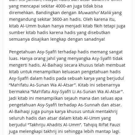
yang mencapai sekitar 4000-an juga tidak bisa
diremehkan. Bandingkan dengan
Muwattho’ Malik
yang
mengandung sekitar 3600-an hadis. Oleh karena itu,
kitab Al-Umm bukan hanya menjadi kitab fikih tetapi juga
sumber kitab hadis karena hadis yang disebutkan
semuanya disajikan lengkap dengan sanadnya!
Pengetahuan Asy-Syafi’i terhadap hadis memang sangat
luas. Hanya orang jahil yang menyangka Asy-Syafi’i tidak
mengerti hadis. Al-Baihaqi secara khusus telah membuat
kitab untuk menampilkan keluasan pengetahuan hadis
Asy-Syafi’i dalam hadis pada sebuah karya yang berjudul
“Ma’rifatu As-Sunan Wa Al-Atsar”. Kitab ini sebenarnya
bermakna “Ma’rifatu Asy-Syafi’i Li As-Sunan Wa Al-Atsar”.
Jadi kitab ini menampilkan sejauh mana dan seluas apa
pengetahuan Asy-Syafi’i terhadap As-Sunnah dan atsar.
Al-Baihaqi juga punya karya khusus untuk mentakhrij
seluruh hadis dan atsar dalam kitab Al-Umm yang
berjudul “Takhriju Ahadits Al-Umm”. Tahqiq Rif’at Fauzi
juga melengkapi takhrij ini sehingga lebih mantap lagi.