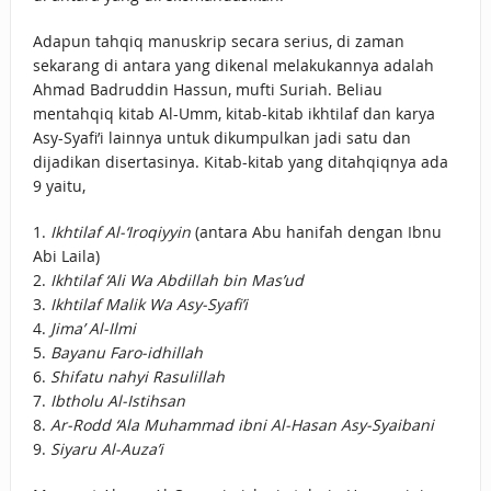
Adapun tahqiq manuskrip secara serius, di zaman
sekarang di antara yang dikenal melakukannya adalah
Ahmad Badruddin Hassun, mufti Suriah. Beliau
mentahqiq kitab Al-Umm, kitab-kitab ikhtilaf dan karya
Asy-Syafi’i lainnya untuk dikumpulkan jadi satu dan
dijadikan disertasinya. Kitab-kitab yang ditahqiqnya ada
9 yaitu,
1.
Ikhtilaf Al-‘Iroqiyyin
(antara Abu hanifah dengan Ibnu
Abi Laila)
2.
Ikhtilaf ‘Ali Wa Abdillah bin Mas’ud
3.
Ikhtilaf Malik Wa Asy-Syafi’i
4.
Jima’ Al-Ilmi
5.
Bayanu Faro-idhillah
6.
Shifatu nahyi Rasulillah
7.
Ibtholu Al-Istihsan
8.
Ar-Rodd ‘Ala Muhammad ibni Al-Hasan Asy-Syaibani
9.
Siyaru Al-Auza’i