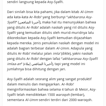
sendiri langsung kepada Asy-Syafi’i.
Dari sinilah bisa kita pahami, jika dalam kitab
Al-Umm
ada kata-kata Ar-Robi’ yang berbunyi “
akhbarona Asy-
Syafi’i
” (أخبرنا الشافعي), maka hal itu menunjukkan bahwa
yang ditulis Ar-Robi’ adalah naskah yang riil ditulis Asy-
Syafi’i yang kemudian ditulis oleh murid-muridnya lalu
dikoreksikan kepada Asy-Syafi’i kemudian diijazahkan
kepada mereka. Jenis penukilan naskah dengan model ini
adalah bagian terbesar dalam
Al-Umm
. Adapula yang
ditulis Ar-Robi’ melalui jalan
imla’
(dikte), yakni naskah
yang ditulis Ar-Robi’ dengan lafaz “
akhbaronaa Asy-Syafi’i
imlaa-an
” (أخبرنا الشافعي إملاء), tapi yang model ini
jumlahnya bisa dihitung dengan jari.
Asy-Syafi’i adalah seorang alim yang sangat produktif
dalam menulis dan mengajarkan. Ar-Robi’
menginformasikan bahwa selama 4 tahun di Mesir, Asy-
Syafi’i telah mendiktekan 1500
waroqoh
(lembar),
sementara
Al-Umm
sendiri terdiri dari 2000 waroqoh.