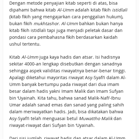
Dengan metode penyajian kitab seperti di atas, bisa
dipahami bahwa kitab
Al-Umm
adalah kitab fikih
istidlali
(kitab fikih yang mengajarkan cara penggalian hukum),
bukan fikih
mukhtashor
.
Al-Umm
bahkan bukan hanya
kitab fikih istidlali tapi juga menjadi peletak dasar dan
pondasi cara pembahasna fikih berdasarkan kaidah
ushul tertentu.
Kitab
Al-Umm
juga kaya hadis dan atsar. Isi hadisnya
sekitar 4000-an lengkap disebutkan dengan sanadnya
sehingga aspek validitas riwayatnya benar-benar tinggi.
Apalagi diketahui mayoritas riwayat Asy-Syafi’i dalam Al-
Umm banyak bertumpu pada riwayat dari dua imam
besar dalam hadis yakni Imam Malik dan Imam Sufyan
bin ‘Uyainah. Kita tahu, bahwa sanad Malik-Nafi’-Ibnu
Umar adalah sanad emas dan sanad yang paling sahih
dalam meriwayatkan hadis. Jadi, bisa dikatakan bahwa
Asy-Syafi’i telah menguasai betul
Muwattho Malik
dan
riwayat-riwayat dari Sufyan bin ‘Uyainah.
Dari sisi jumlah, riwayat hadis dan atsar dalam Al-Umm