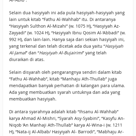
Selain dua hasyiyah ini ada pula hasyiyah-hasyiyah yang
lain untuk kitab “Fathu Al-Wahhab” itu. Di antaranya
“Hasyiyah Sulthon Al-Mizahi” (w. 1075 H), “Hasyiyah Az-
Zayyadi” (w. 1024 H), “Hasyiyah Ibnu Qosim Al-‘Abbadi” (w.
992 H), dan lain-lain. Hanya saja dari sekian hasyiyah ini,
yang terkenal dan telah dicetak ada dua yaitu “
Hasyiyah
Al-Jamal
” dan “
Hasyiyah Al-Bujairimi
” yang telah
diuraikan di atas.
Selain disyarah oleh pengarangnya sendiri dalam kitab
“Fathu Al-Wahhab”, kitab “Manhaju Ath-Thullab” juga
mendapatkan banyak perhatian di kalangan para ulama.
Ada yang membuatkan syarah untuknya dan ada yang
membuatkan hasyiyah.
Di antara syarahnya adalah kitab “Ihsanu Al-Wahhab”
karya Ahmad Al-Mishri, “Syarah Asy-Syabini”, “Kasyfu An-
Niqob ‘An Manhaji Ath-Thullab” karya Al-Wina-i (w. 1211
H), “Nata-ij Al-Albab/ Hasyiyah Al- Barrodi”, “Mabhaju Ar-