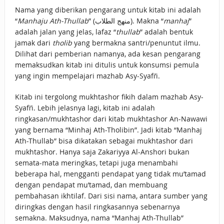
Nama yang diberikan pengarang untuk kitab ini adalah
“
Manhaju Ath-Thullab
” (منهج الطلاب). Makna “
manhaj
”
adalah jalan yang jelas, lafaz “
thullab
” adalah bentuk
jamak dari
tholib
yang bermakna santri/penuntut ilmu.
Dilihat dari pemberian namanya, ada kesan pengarang
memaksudkan kitab ini ditulis untuk konsumsi pemula
yang ingin mempelajari mazhab Asy-Syafi’i.
Kitab ini tergolong mukhtashor fikih dalam mazhab Asy-
Syafi’i. Lebih jelasnya lagi, kitab ini adalah
ringkasan/mukhtashor dari kitab mukhtashor An-Nawawi
yang bernama “Minhaj Ath-Tholibin”. Jadi kitab “Manhaj
Ath-Thullab” bisa dikatakan sebagai mukhtashor dari
mukhtashor. Hanya saja Zakariyya Al-Anshori bukan
semata-mata meringkas, tetapi juga menambahi
beberapa hal, mengganti pendapat yang tidak mu’tamad
dengan pendapat mu’tamad, dan membuang
pembahasan ikhtilaf. Dari sisi nama, antara sumber yang
diringkas dengan hasil ringkasannya sebenarnya
semakna. Maksudnya, nama “Manhaj Ath-Thullab”