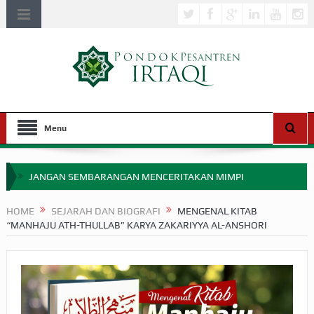
Menu
JANGAN SEMBARANGAN MENCERITAKAN MIMPI
APAKAH ULAMA SALEH PERLU MASUK SCOPUS?
HOME
SEJARAH DAN BIOGRAFI
MENGENAL KITAB
“MANHAJU ATH-THULLAB” KARYA ZAKARIYYA AL-ANSHORI
MIMPI YANG DIABAIKAN MENJELANG PERANG BADAR
APA HUKUM MEMPERCEPAT PEMBAYARAN ZAKAT
SEBELUM TIBA SAAT WAJIB?
HAKIKAT NIKMAT DI DUNIA!