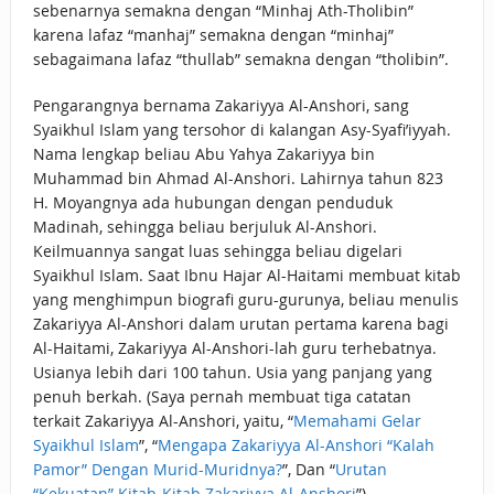
sebenarnya semakna dengan “Minhaj Ath-Tholibin”
karena lafaz “manhaj” semakna dengan “minhaj”
sebagaimana lafaz “thullab” semakna dengan “tholibin”.
Pengarangnya bernama Zakariyya Al-Anshori, sang
Syaikhul Islam yang tersohor di kalangan Asy-Syafi’iyyah.
Nama lengkap beliau Abu Yahya Zakariyya bin
Muhammad bin Ahmad Al-Anshori. Lahirnya tahun 823
H. Moyangnya ada hubungan dengan penduduk
Madinah, sehingga beliau berjuluk Al-Anshori.
Keilmuannya sangat luas sehingga beliau digelari
Syaikhul Islam. Saat Ibnu Hajar Al-Haitami membuat kitab
yang menghimpun biografi guru-gurunya, beliau menulis
Zakariyya Al-Anshori dalam urutan pertama karena bagi
Al-Haitami, Zakariyya Al-Anshori-lah guru terhebatnya.
Usianya lebih dari 100 tahun. Usia yang panjang yang
penuh berkah. (Saya pernah membuat tiga catatan
terkait Zakariyya Al-Anshori, yaitu, “
Memahami Gelar
Syaikhul Islam
”, “
Mengapa Zakariyya Al-Anshori “Kalah
Pamor” Dengan Murid-Muridnya?
”, Dan “
Urutan
“Kekuatan” Kitab-Kitab Zakariyya Al-Anshori
”)