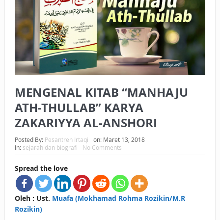
BAGAIMANA CARA MEMBAYAR ZAKAT UANG?
UANG HARAM BISA MENJADI HALAL JIKA SEBAB
KEPEMILIKANNYA BERUBAH
ISTIDLAL BATIL VS ISTIDLAL SYAR’I
MENGENAL KITAB “MANHAJU
BAHASA CINTA KARENA ALLAH
ATH-THULLAB” KARYA
HUKUM MEMBAYAR ZAKAT DENGAN CARA MENGANGSUR
ZAKARIYYA AL-ANSHORI
HUKUM MEMBAYAR ZAKAT KEPADA KERABAT SENDIRI
Posted By:
Pesantren Irtaqi
on:
Maret 13, 2018
In:
sejarah dan biografi
No Comments
Spread the love
Oleh : Ust.
Muafa (Mokhamad Rohma Rozikin/M.R
Rozikin)