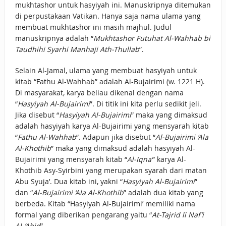
mukhtashor untuk hasyiyah ini. Manuskripnya ditemukan
di perpustakaan Vatikan. Hanya saja nama ulama yang
membuat mukhtashor ini masih majhul. Judul
manuskripnya adalah “
Mukhtashor Futuhat Al-Wahhab bi
Taudhihi Syarhi Manhaji Ath-Thullab
”.
Selain Al-Jamal, ulama yang membuat hasyiyah untuk
kitab “Fathu Al-Wahhab” adalah Al-Bujairimi (w. 1221 H).
Di masyarakat, karya beliau dikenal dengan nama
“
Hasyiyah Al-Bujairimi
”. Di titik ini kita perlu sedikit jeli.
Jika disebut “
Hasyiyah Al-Bujairimi
” maka yang dimaksud
adalah hasyiyah karya Al-Bujairimi yang mensyarah kitab
“
Fathu Al-Wahhab
”. Adapun jika disebut “
Al-Bujairimi ‘Ala
Al-Khothib
” maka yang dimaksud adalah hasyiyah Al-
Bujairimi yang mensyarah kitab “
Al-Iqna’
” karya Al-
Khothib Asy-Syirbini yang merupakan syarah dari matan
Abu Syuja’. Dua kitab ini, yakni “
Hasyiyah Al-Bujairimi
”
dan “
Al-Bujairimi ‘Ala Al-Khothib
” adalah dua kitab yang
berbeda. Kitab “Hasyiyah Al-Bujairimi’ memiliki nama
formal yang diberikan pengarang yaitu “
At-Tajrid li Naf’i
Al-‘Abid
”.