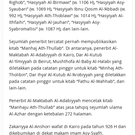
Righob”, “Hasyiyah Al-Birmawi” (w. 1106 H), “Hasyiyah Asy-
Syaubari” (w. 1069 H), “Hasyiyah Ibnu Qosim Al-‘Abbadi (w.
992 H), “Hasyiyah Ath-Thoblawi” (w. 1014 H), “Hasyiyah Al-
Ithfaihi”, “Hasyiyah Al-Jauhari”, “Hasyiyah Asy-
Syabromallisi” (w. 1087 H), dan lain-lain.
Sejumlah penerbit tercatat pernah mempublikasikan
kitab “Manhaj Ath-Thullab”. Di antaranya, penerbit Al-
Maktabah Al-Adabiyyah di Kairo, Dar Al-Kutub
Al-‘Ilmiyyah di Beirut, Mushthofa Al-Baby Al-Halabi yang
diletakkan pada catatan pinggir untuk kitab “Minhaj Ath-
Tholibin”, Dar Ihya’ Al-Kutub Al-‘Arobiyyah yang diletakkan
pada catatan pinggir untuk kitab “Fathu Al-Wahhab”, dan
lain-lain.
Penerbit Al-Maktabah Al-Adabiyyah mencetak kitab
“Manhaju Ath-Thullab” atas jasa tahqiq sejumlah ulama
Al-Azhar dengan ketebalan 272 halaman.
Zakariyya Al-Anshori wafat di Kairo pada tahun 926 H dan
dikebumikan di dekat makam imam Asy-Syafi’i.