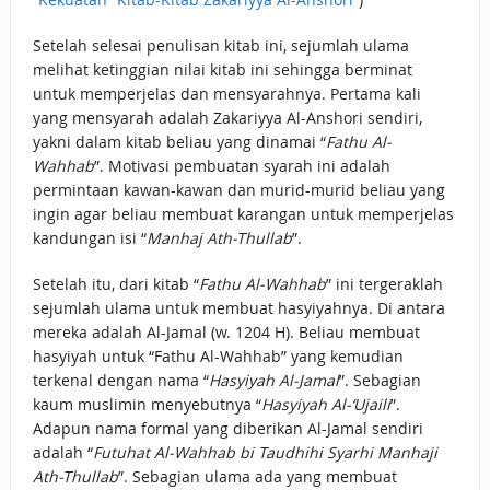
Setelah selesai penulisan kitab ini, sejumlah ulama
melihat ketinggian nilai kitab ini sehingga berminat
untuk memperjelas dan mensyarahnya. Pertama kali
yang mensyarah adalah Zakariyya Al-Anshori sendiri,
yakni dalam kitab beliau yang dinamai “
Fathu Al-
Wahhab
”. Motivasi pembuatan syarah ini adalah
permintaan kawan-kawan dan murid-murid beliau yang
ingin agar beliau membuat karangan untuk memperjelas
kandungan isi “
Manhaj Ath-Thullab
”.
Setelah itu, dari kitab “
Fathu Al-Wahhab
” ini tergeraklah
sejumlah ulama untuk membuat hasyiyahnya. Di antara
mereka adalah Al-Jamal (w. 1204 H). Beliau membuat
hasyiyah untuk “Fathu Al-Wahhab” yang kemudian
terkenal dengan nama “
Hasyiyah Al-Jamal
”. Sebagian
kaum muslimin menyebutnya “
Hasyiyah Al-‘Ujaili
”.
Adapun nama formal yang diberikan Al-Jamal sendiri
adalah “
Futuhat Al-Wahhab bi Taudhihi Syarhi Manhaji
Ath-Thullab
”. Sebagian ulama ada yang membuat