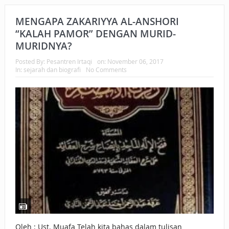
MENGAPA ZAKARIYYA AL-ANSHORI
“KALAH PAMOR” DENGAN MURID-
MURIDNYA?
Posted By:
Pesantren Irtaqi
on:
November 06, 2017
In:
sejarah dan biografi
No Comments
Oleh : Ust. Muafa Telah kita bahas dalam tulisan