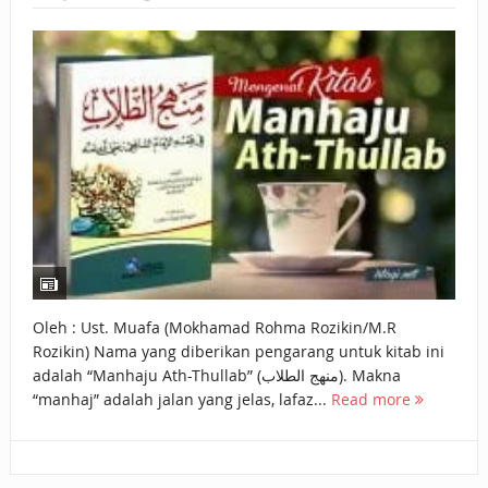
BAGAIMANA CARA MEMBAYAR ZAKAT UANG?
UANG HARAM BISA MENJADI HALAL JIKA SEBAB
KEPEMILIKANNYA BERUBAH
ISTIDLAL BATIL VS ISTIDLAL SYAR’I
BAHASA CINTA KARENA ALLAH
HUKUM MEMBAYAR ZAKAT DENGAN CARA MENGANGSUR
HUKUM MEMBAYAR ZAKAT KEPADA KERABAT SENDIRI
Oleh : Ust. Muafa (Mokhamad Rohma Rozikin/M.R
Rozikin) Nama yang diberikan pengarang untuk kitab ini
adalah “Manhaju Ath-Thullab” (منهج الطلاب). Makna
“manhaj” adalah jalan yang jelas, lafaz...
Read more