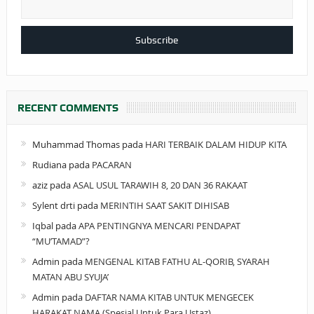
RECENT COMMENTS
Muhammad Thomas
pada
HARI TERBAIK DALAM HIDUP KITA
Rudiana
pada
PACARAN
aziz
pada
ASAL USUL TARAWIH 8, 20 DAN 36 RAKAAT
Sylent drti
pada
MERINTIH SAAT SAKIT DIHISAB
Iqbal
pada
APA PENTINGNYA MENCARI PENDAPAT
“MU’TAMAD”?
Admin
pada
MENGENAL KITAB FATHU AL-QORIB, SYARAH
MATAN ABU SYUJA’
Admin
pada
DAFTAR NAMA KITAB UNTUK MENGECEK
HARAKAT NAMA (Spesial Untuk Para Ustaz)