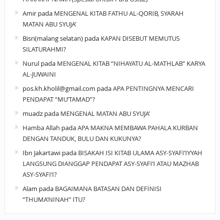
Amir
pada
MENGENAL KITAB FATHU AL-QORIB, SYARAH
MATAN ABU SYUJA’
Bisri(malang selatan)
pada
KAPAN DISEBUT MEMUTUS
SILATURAHMI?
Nurul
pada
MENGENAL KITAB “NIHAYATU AL-MATHLAB” KARYA
AL-JUWAINI
pos.kh.kholil@gmail.com
pada
APA PENTINGNYA MENCARI
PENDAPAT “MU’TAMAD”?
muadz
pada
MENGENAL MATAN ABU SYUJA’
Hamba Allah
pada
APA MAKNA MEMBAWA PAHALA KURBAN
DENGAN TANDUK, BULU DAN KUKUNYA?
Ibn Jakartawi
pada
BISAKAH ISI KITAB ULAMA ASY-SYAFI’IYYAH
LANGSUNG DIANGGAP PENDAPAT ASY-SYAFI’I ATAU MAZHAB
ASY-SYAFI’I?
Alam
pada
BAGAIMANA BATASAN DAN DEFINISI
“THUMA’NINAH” ITU?