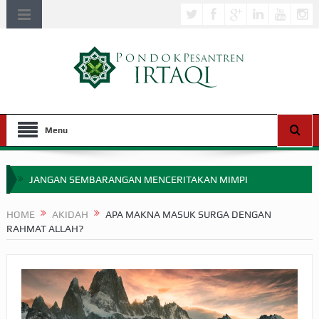
Menu
JANGAN SEMBARANGAN MENCERITAKAN MIMPI
APAKAH ULAMA SALEH PERLU MASUK SCOPUS?
HOME
AKIDAH
APA MAKNA MASUK SURGA DENGAN
RAHMAT ALLAH?
MIMPI YANG DIABAIKAN MENJELANG PERANG BADAR
APA HUKUM MEMPERCEPAT PEMBAYARAN ZAKAT
SEBELUM TIBA SAAT WAJIB?
HAKIKAT NIKMAT DI DUNIA!