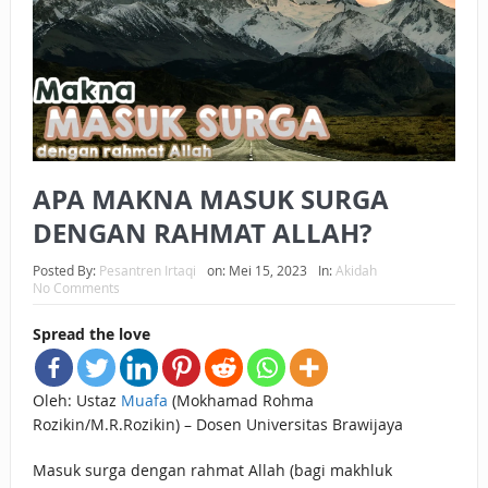
BAGAIMANA CARA MEMBAYAR ZAKAT UANG?
UANG HARAM BISA MENJADI HALAL JIKA SEBAB
KEPEMILIKANNYA BERUBAH
ISTIDLAL BATIL VS ISTIDLAL SYAR’I
APA MAKNA MASUK SURGA
BAHASA CINTA KARENA ALLAH
DENGAN RAHMAT ALLAH?
HUKUM MEMBAYAR ZAKAT DENGAN CARA MENGANGSUR
Posted By:
Pesantren Irtaqi
on:
Mei 15, 2023
In:
Akidah
HUKUM MEMBAYAR ZAKAT KEPADA KERABAT SENDIRI
No Comments
Spread the love
Oleh: Ustaz
Muafa
(Mokhamad Rohma
Rozikin/M.R.Rozikin) – Dosen Universitas Brawijaya
Masuk surga dengan rahmat Allah (bagi makhluk