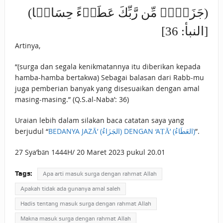
(جَزَاۤءࣰ مِّن رَّبِّكَ عَطَاۤءً حِسَابࣰا)
[النبأ: 36]
Artinya,
“(surga dan segala kenikmatannya itu diberikan kepada
hamba-hamba bertakwa) Sebagai balasan dari Rabb-mu
juga pemberian banyak yang disesuaikan dengan amal
masing-masing.” (Q.S.al-Naba’: 36)
Uraian lebih dalam silakan baca catatan saya yang
berjudul “
BEDANYA JAZĀ’ (الجَزَاءُ) DENGAN ‘AṬĀ’ (العَطَاءُ)
”.
27 Sya’bān 1444H/ 20 Maret 2023 pukul 20.01
Tags:
Apa arti masuk surga dengan rahmat Allah
Apakah tidak ada gunanya amal saleh
Hadis tentang masuk surga dengan rahmat Allah
Makna masuk surga dengan rahmat Allah