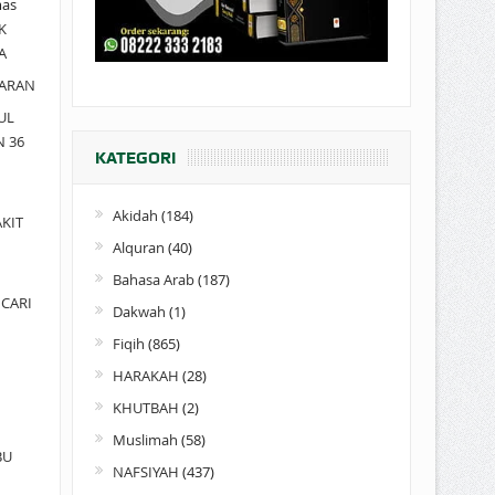
as
K
A
ARAN
UL
N 36
KATEGORI
Akidah
(184)
KIT
Alquran
(40)
Bahasa Arab
(187)
CARI
Dakwah
(1)
Fiqih
(865)
HARAKAH
(28)
KHUTBAH
(2)
Muslimah
(58)
BU
NAFSIYAH
(437)