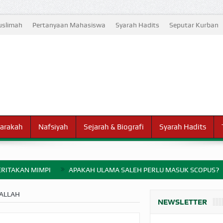
slimah
Pertanyaan Mahasiswa
Syarah Hadits
Seputar Kurban
arakah
Nafsiyah
Sejarah & Biografi
Syarah Hadits
RITAKAN MIMPI
APAKAH ULAMA SALEH PERLU MASUK SCOPUS?
ELANG PERANG BADAR
ALLAH
NEWSLETTER
AYARAN ZAKAT SEBELUM TIBA SAAT WAJIB?
HAKIKAT NIKMAT D