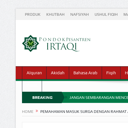
PRODUK
KHUTBAH
NAFSIYAH
USHUL FIQIH
Mu
Alquran
Akidah
Bahasa Arab
Fiqih
H
Waris
BREAKING
JANGAN SEMBARANGAN MENCE
MIMPI YANG DIABAIKAN MENJ
NEWS
HOME
PEMAHAMAN MASUK SURGA DENGAN RAHMAT 
APA HUKUM MEMPERCEPAT PEMB