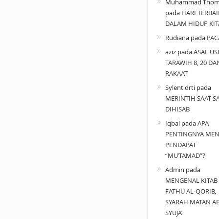
Muhammad Thom
pada
HARI TERBAI
DALAM HIDUP KIT
Rudiana
pada
PAC
aziz
pada
ASAL US
TARAWIH 8, 20 DA
RAKAAT
Sylent drti
pada
MERINTIH SAAT SA
DIHISAB
Iqbal
pada
APA
PENTINGNYA MEN
PENDAPAT
“MU’TAMAD”?
Admin
pada
MENGENAL KITAB
FATHU AL-QORIB,
SYARAH MATAN A
SYUJA’