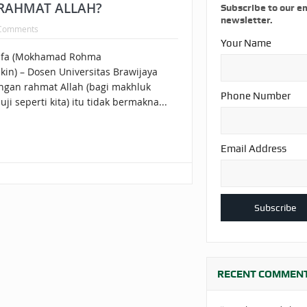
AKAT UANG?
UANG HARAM BISA MENJADI HALAL JIKA SEBAB K
RAHMAT ALLAH?
Subscribe to our e
newsletter.
Comments
’I
BAHASA CINTA KARENA ALLAH
HUKUM MEMBAYAR ZAKA
Your Name
afa (Mokhamad Rohma
DA KERABAT SENDIRI
kin) – Dosen Universitas Brawijaya
gan rahmat Allah (bagi makhluk
Phone Number
ji seperti kita) itu tidak bermakna...
Email Address
RECENT COMMEN