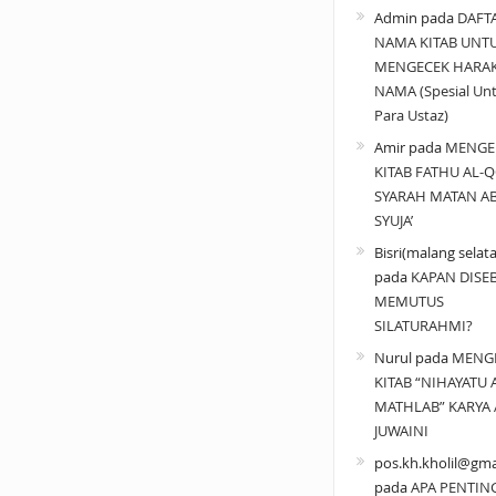
Admin
pada
DAFT
NAMA KITAB UNT
MENGECEK HARA
NAMA (Spesial Un
Para Ustaz)
Amir
pada
MENGE
KITAB FATHU AL-Q
SYARAH MATAN A
SYUJA’
Bisri(malang selat
pada
KAPAN DISE
MEMUTUS
SILATURAHMI?
Nurul
pada
MENG
KITAB “NIHAYATU 
MATHLAB” KARYA 
JUWAINI
pos.kh.kholil@gma
pada
APA PENTIN