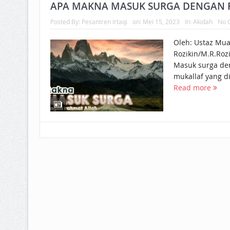
BAGAIMANA CARA MEMBAYAR Z
APA MAKNA MASUK SURGA DENGAN 
Posted By:
Pesantren Irtaqi
on:
Mei 15, 2023
In:
Akidah
No 
ISTIDLAL BATIL VS ISTIDLAL SYAR
Oleh: Ustaz Mu
HUKUM MEMBAYAR ZAKAT KEPA
Rozikin/M.R.Rozi
Masuk surga den
mukallaf yang diu
Read more