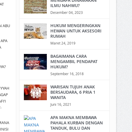
MENGAPA DINAMAKAN
AT
ILMU NAHWU?
Desember 04, 2023
HUKUM MENGERINGKAN
N ABU
HEWAN UNTUK AKSESORI
RUMAH
a
APA
Maret 24, 2019
A
BAGAIMANA CARA
MENGAMBIL PENDAPAT
YA?
HUKUM?
September 16, 2018
WARISAN TUJUH ANAK
IYYAH
BERSAUDARA, 6 PRIA 1
GGAP
WANITA
I’I
Juni 16, 2021
-
APA MAKNA MEMBAWA
MANA
PAHALA KURBAN DENGAN
TANDUK, BULU DAN
INISI