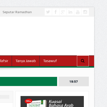
Seputar Ramadhan
Tafsir
Tanya Jawab
Tasawuf
19:57
I DUNIA!