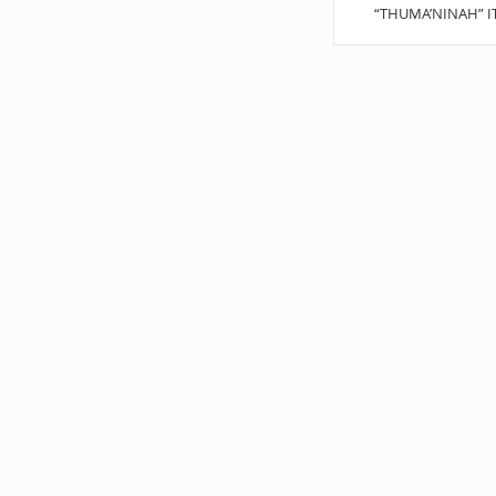
“THUMA’NINAH” I