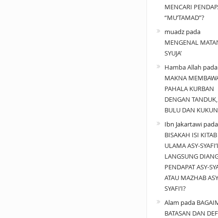
MENCARI PENDAP
“MU’TAMAD”?
muadz
pada
MENGENAL MATA
SYUJA’
Hamba Allah
pad
MAKNA MEMBAW
PAHALA KURBAN
DENGAN TANDUK,
BULU DAN KUKUN
Ibn Jakartawi
pada
BISAKAH ISI KITAB
ULAMA ASY-SYAFI’
LANGSUNG DIAN
PENDAPAT ASY-SYAF
ATAU MAZHAB ASY
SYAFI’I?
Alam
pada
BAGAI
BATASAN DAN DEF