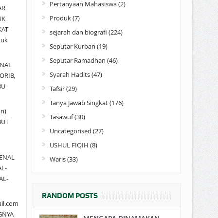
Pertanyaan Mahasiswa
(2)
AR
Produk
(7)
UK
KAT
sejarah dan biografi
(224)
tuk
Seputar Kurban
(19)
Seputar Ramadhan
(46)
NAL
Syarah Hadits
(47)
ORIB,
BU
Tafsir
(29)
Tanya Jawab Singkat
(176)
an)
Tasawuf
(30)
BUT
Uncategorised
(27)
USHUL FIQIH
(8)
ENAL
Waris
(33)
AL-
AL-
RANDOM POSTS
il.com
GNYA