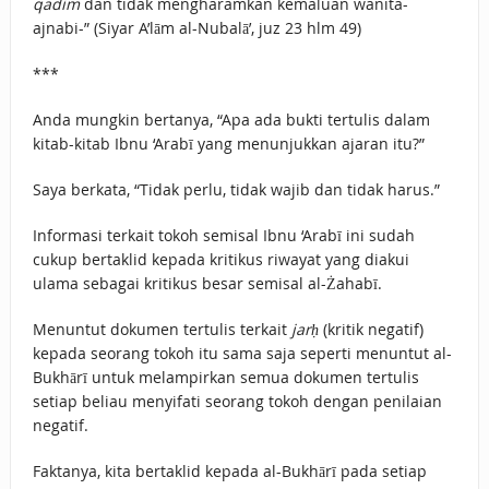
qadim
dan tidak mengharamkan kemaluan wanita-
ajnabi-” (Siyar A’lām al-Nubalā’, juz 23 hlm 49)
***
Anda mungkin bertanya, “Apa ada bukti tertulis dalam
kitab-kitab Ibnu ‘Arabī yang menunjukkan ajaran itu?”
Saya berkata, “Tidak perlu, tidak wajib dan tidak harus.”
Informasi terkait tokoh semisal Ibnu ‘Arabī ini sudah
cukup bertaklid kepada kritikus riwayat yang diakui
ulama sebagai kritikus besar semisal al-Żahabī.
Menuntut dokumen tertulis terkait
jarḥ
(kritik negatif)
kepada seorang tokoh itu sama saja seperti menuntut al-
Bukhārī untuk melampirkan semua dokumen tertulis
setiap beliau menyifati seorang tokoh dengan penilaian
negatif.
Faktanya, kita bertaklid kepada al-Bukhārī pada setiap