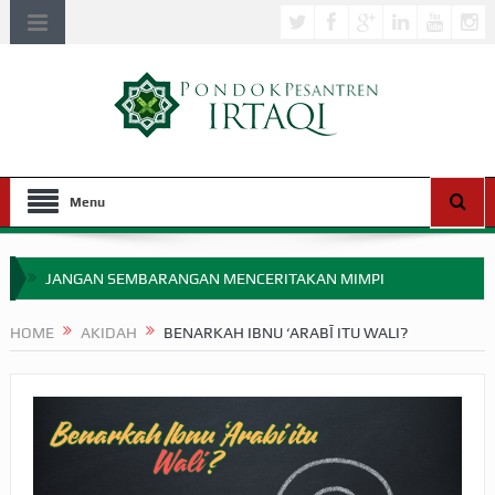
Menu
JANGAN SEMBARANGAN MENCERITAKAN MIMPI
APAKAH ULAMA SALEH PERLU MASUK SCOPUS?
HOME
AKIDAH
BENARKAH IBNU ‘ARABĪ ITU WALI?
MIMPI YANG DIABAIKAN MENJELANG PERANG BADAR
APA HUKUM MEMPERCEPAT PEMBAYARAN ZAKAT
SEBELUM TIBA SAAT WAJIB?
HAKIKAT NIKMAT DI DUNIA!