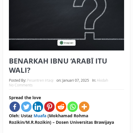
BAGAIMANA CARA MEMBAYAR ZAKAT UANG?
UANG HARAM BISA MENJADI HALAL JIKA SEBAB
KEPEMILIKANNYA BERUBAH
ISTIDLAL BATIL VS ISTIDLAL SYAR’I
BAHASA CINTA KARENA ALLAH
BENARKAH IBNU ‘ARABĪ ITU
HUKUM MEMBAYAR ZAKAT DENGAN CARA MENGANGSUR
WALI?
HUKUM MEMBAYAR ZAKAT KEPADA KERABAT SENDIRI
Posted By:
Pesantren Irtaqi
on:
Januari 07, 2025
In:
Akidah
No Comments
Spread the love
Oleh: Ustaz
Muafa
(Mokhamad Rohma
Rozikin/M.R.Rozikin) – Dosen Universitas Brawijaya