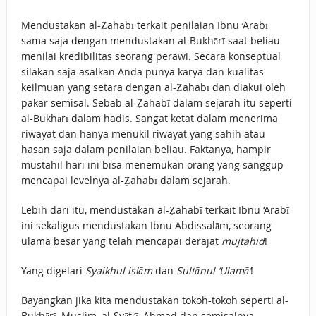
Mendustakan al-Ẓahabī terkait penilaian Ibnu ‘Arabī
sama saja dengan mendustakan al-Bukhārī saat beliau
menilai kredibilitas seorang perawi. Secara konseptual
silakan saja asalkan Anda punya karya dan kualitas
keilmuan yang setara dengan al-Ẓahabī dan diakui oleh
pakar semisal. Sebab al-Ẓahabī dalam sejarah itu seperti
al-Bukhārī dalam hadis. Sangat ketat dalam menerima
riwayat dan hanya menukil riwayat yang sahih atau
hasan saja dalam penilaian beliau. Faktanya, hampir
mustahil hari ini bisa menemukan orang yang sanggup
mencapai levelnya al-Ẓahabī dalam sejarah.
Lebih dari itu, mendustakan al-Ẓahabī terkait Ibnu ‘Arabī
ini sekaligus mendustakan Ibnu Abdissalām, seorang
ulama besar yang telah mencapai derajat
mujtahid
!
Yang digelari
Syaikhul islām
dan
Sultānul ‘Ulamā’
!
Bayangkan jika kita mendustakan tokoh-tokoh seperti al-
Bukhārī, Muslim, al-Syāfi‘ī, Ahmad dan semisalnya.