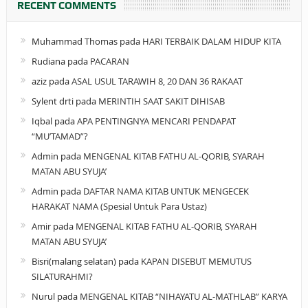
RECENT COMMENTS
Muhammad Thomas
pada
HARI TERBAIK DALAM HIDUP KITA
Rudiana
pada
PACARAN
aziz
pada
ASAL USUL TARAWIH 8, 20 DAN 36 RAKAAT
Sylent drti
pada
MERINTIH SAAT SAKIT DIHISAB
Iqbal
pada
APA PENTINGNYA MENCARI PENDAPAT
“MU’TAMAD”?
Admin
pada
MENGENAL KITAB FATHU AL-QORIB, SYARAH
MATAN ABU SYUJA’
Admin
pada
DAFTAR NAMA KITAB UNTUK MENGECEK
HARAKAT NAMA (Spesial Untuk Para Ustaz)
Amir
pada
MENGENAL KITAB FATHU AL-QORIB, SYARAH
MATAN ABU SYUJA’
Bisri(malang selatan)
pada
KAPAN DISEBUT MEMUTUS
SILATURAHMI?
Nurul
pada
MENGENAL KITAB “NIHAYATU AL-MATHLAB” KARYA