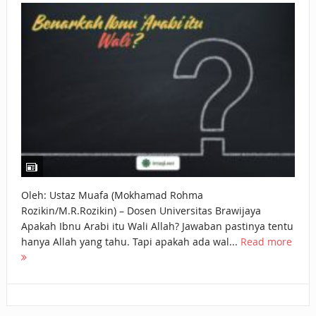
BAGAIMANA CARA MEMBAYAR ZAKAT UANG?
UANG HARAM BISA MENJADI HALAL JIKA SEBAB
KEPEMILIKANNYA BERUBAH
ISTIDLAL BATIL VS ISTIDLAL SYAR’I
BAHASA CINTA KARENA ALLAH
HUKUM MEMBAYAR ZAKAT DENGAN CARA MENGANGSUR
HUKUM MEMBAYAR ZAKAT KEPADA KERABAT SENDIRI
Oleh: Ustaz Muafa (Mokhamad Rohma
Rozikin/M.R.Rozikin) – Dosen Universitas Brawijaya
Apakah Ibnu Arabi itu Wali Allah? Jawaban pastinya tentu
hanya Allah yang tahu. Tapi apakah ada wal...
Read more