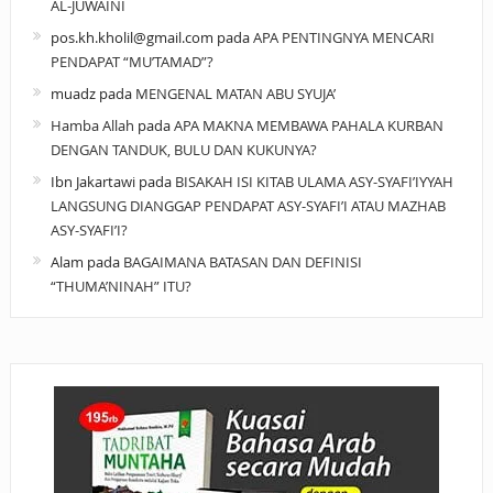
AL-JUWAINI
pos.kh.kholil@gmail.com
pada
APA PENTINGNYA MENCARI
PENDAPAT “MU’TAMAD”?
muadz
pada
MENGENAL MATAN ABU SYUJA’
Hamba Allah
pada
APA MAKNA MEMBAWA PAHALA KURBAN
DENGAN TANDUK, BULU DAN KUKUNYA?
Ibn Jakartawi
pada
BISAKAH ISI KITAB ULAMA ASY-SYAFI’IYYAH
LANGSUNG DIANGGAP PENDAPAT ASY-SYAFI’I ATAU MAZHAB
ASY-SYAFI’I?
Alam
pada
BAGAIMANA BATASAN DAN DEFINISI
“THUMA’NINAH” ITU?