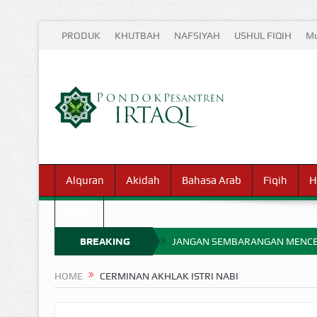
PRODUK
KHUTBAH
NAFSIYAH
USHUL FIQIH
Mu
Alquran
Akidah
Bahasa Arab
Fiqih
H
Waris
BREAKING
JANGAN SEMBARANGAN MENCE
MIMPI YANG DIABAIKAN MENJ
NEWS
HOME
CERMINAN AKHLAK ISTRI NABI
APA HUKUM MEMPERCEPAT PEMB