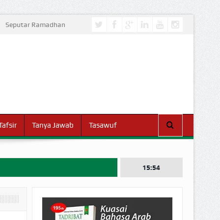
Seputar Ramadhan
Tafsir
Tanya Jawab
Tasawuf
15:54
I DUNIA!