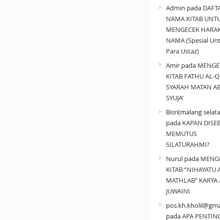
Admin
pada
DAFT
NAMA KITAB UNT
MENGECEK HARA
NAMA (Spesial Un
Para Ustaz)
Amir
pada
MENGE
KITAB FATHU AL-Q
SYARAH MATAN A
SYUJA’
Bisri(malang selat
pada
KAPAN DISE
MEMUTUS
SILATURAHMI?
Nurul
pada
MENG
KITAB “NIHAYATU 
MATHLAB” KARYA 
JUWAINI
pos.kh.kholil@gma
pada
APA PENTIN