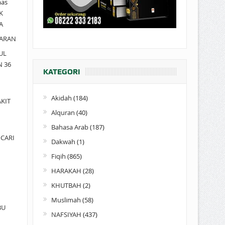
as
K
A
ARAN
UL
N 36
KATEGORI
Akidah
(184)
KIT
Alquran
(40)
Bahasa Arab
(187)
CARI
Dakwah
(1)
Fiqih
(865)
HARAKAH
(28)
KHUTBAH
(2)
Muslimah
(58)
BU
NAFSIYAH
(437)