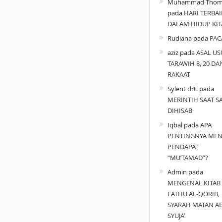
Muhammad Thom
pada
HARI TERBAI
DALAM HIDUP KIT
Rudiana
pada
PAC
aziz
pada
ASAL US
TARAWIH 8, 20 DA
RAKAAT
Sylent drti
pada
MERINTIH SAAT SA
DIHISAB
Iqbal
pada
APA
PENTINGNYA MEN
PENDAPAT
“MU’TAMAD”?
Admin
pada
MENGENAL KITAB
FATHU AL-QORIB,
SYARAH MATAN A
SYUJA’