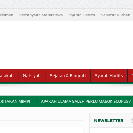
slimah
Pertanyaan Mahasiswa
Syarah Hadits
Seputar Kurban
arakah
Nafsiyah
Sejarah & Biografi
Syarah Hadits
RITAKAN MIMPI
APAKAH ULAMA SALEH PERLU MASUK SCOPUS?
ELANG PERANG BADAR
NEWSLETTER
AYARAN ZAKAT SEBELUM TIBA SAAT WAJIB?
HAKIKAT NIKMAT D