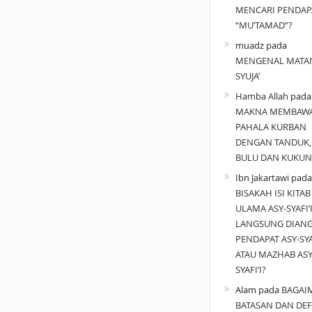
MENCARI PENDAP
“MU’TAMAD”?
muadz
pada
MENGENAL MATA
SYUJA’
Hamba Allah
pad
MAKNA MEMBAW
PAHALA KURBAN
DENGAN TANDUK,
BULU DAN KUKUN
Ibn Jakartawi
pada
BISAKAH ISI KITAB
ULAMA ASY-SYAFI’
LANGSUNG DIAN
PENDAPAT ASY-SYAF
ATAU MAZHAB ASY
SYAFI’I?
Alam
pada
BAGAI
BATASAN DAN DEF