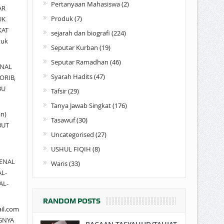
Pertanyaan Mahasiswa
(2)
AR
Produk
(7)
UK
KAT
sejarah dan biografi
(224)
tuk
Seputar Kurban
(19)
Seputar Ramadhan
(46)
NAL
Syarah Hadits
(47)
ORIB,
BU
Tafsir
(29)
Tanya Jawab Singkat
(176)
an)
Tasawuf
(30)
BUT
Uncategorised
(27)
USHUL FIQIH
(8)
ENAL
Waris
(33)
AL-
AL-
RANDOM POSTS
il.com
GNYA