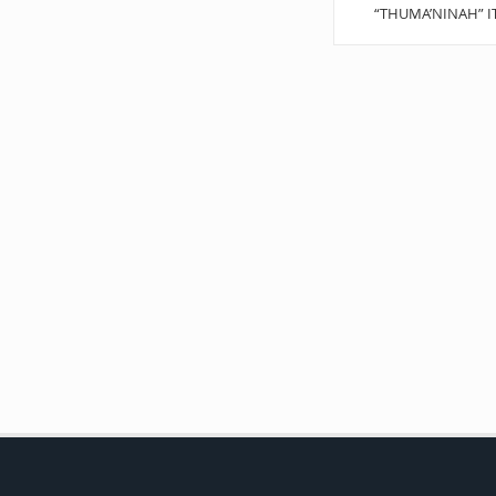
“THUMA’NINAH” I