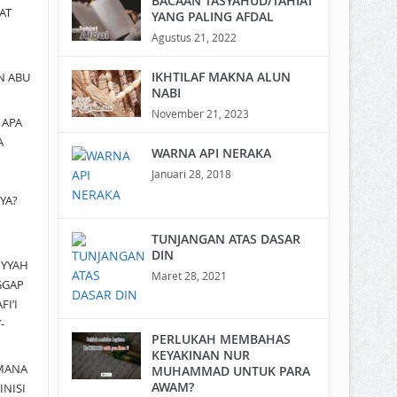
BACAAN TASYAHUD/TAHIAT
AT
YANG PALING AFDAL
Agustus 21, 2022
IKHTILAF MAKNA ALUN
N ABU
NABI
November 21, 2023
a
APA
A
WARNA API NERAKA
Januari 28, 2018
YA?
TUNJANGAN ATAS DASAR
DIN
IYYAH
Maret 28, 2021
GGAP
I’I
-
PERLUKAH MEMBAHAS
KEYAKINAN NUR
MANA
MUHAMMAD UNTUK PARA
AWAM?
INISI