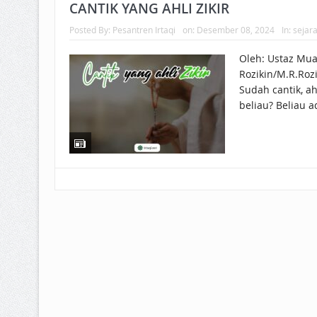
BAGAIMANA CARA MEMBAYAR Z
CANTIK YANG AHLI ZIKIR
Posted By:
Pesantren Irtaqi
on:
Desember 08, 2024
In:
sejara
ISTIDLAL BATIL VS ISTIDLAL SYAR
Oleh: Ustaz Mu
HUKUM MEMBAYAR ZAKAT KEPA
Rozikin/M.R.Rozi
Sudah cantik, ah