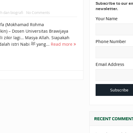
AKAT UANG?
UANG HARAM BISA MENJADI HALAL JIKA SEBAB K
Subscribe to our e
newsletter.
h dan biografi
No Comments
’I
BAHASA CINTA KARENA ALLAH
HUKUM MEMBAYAR ZAKA
Your Name
afa (Mokhamad Rohma
DA KERABAT SENDIRI
kin) – Dosen Universitas Brawijaya
li zikir lagi… Masya Allah. Siapakah
Phone Number
beliau? Beliau adalah istri Nabi ﷺ yang...
Read more
Email Address
RECENT COMMEN