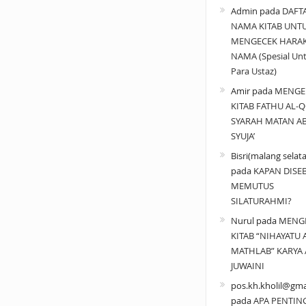
Admin
pada
DAFT
NAMA KITAB UNT
MENGECEK HARA
NAMA (Spesial Un
Para Ustaz)
Amir
pada
MENGE
KITAB FATHU AL-Q
SYARAH MATAN A
SYUJA’
Bisri(malang selat
pada
KAPAN DISE
MEMUTUS
SILATURAHMI?
Nurul
pada
MENG
KITAB “NIHAYATU 
MATHLAB” KARYA 
JUWAINI
pos.kh.kholil@gma
pada
APA PENTIN