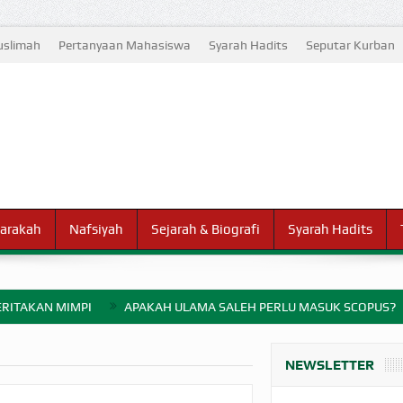
slimah
Pertanyaan Mahasiswa
Syarah Hadits
Seputar Kurban
arakah
Nafsiyah
Sejarah & Biografi
Syarah Hadits
RITAKAN MIMPI
APAKAH ULAMA SALEH PERLU MASUK SCOPUS?
ELANG PERANG BADAR
NEWSLETTER
AYARAN ZAKAT SEBELUM TIBA SAAT WAJIB?
HAKIKAT NIKMAT D