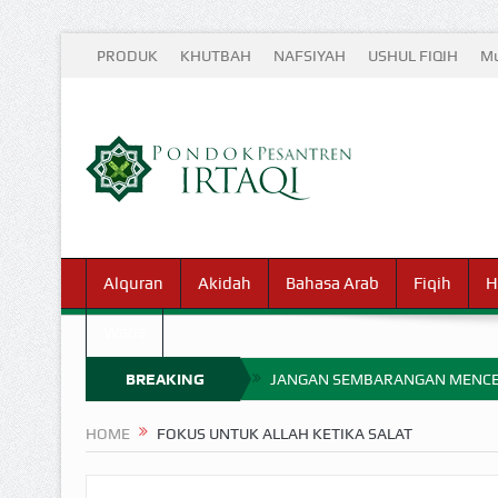
PRODUK
KHUTBAH
NAFSIYAH
USHUL FIQIH
Mu
Alquran
Akidah
Bahasa Arab
Fiqih
H
Waris
BREAKING
JANGAN SEMBARANGAN MENCE
MIMPI YANG DIABAIKAN MENJ
NEWS
HOME
FOKUS UNTUK ALLAH KETIKA SALAT
APA HUKUM MEMPERCEPAT PEMB