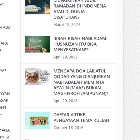
MUNGKINKAH AWAL
AT
RAMADAN DI INDONESIA
ATAU DI DUNIA
DISATUKAN?
Maret 12, 2024
N ABU
IBRAH KISAH NABI ADAM:
a
APA
HUSNUZAN ITU BISA
MENYESATKAN!*
A
April 29, 2022
YA?
MENGAPA DOA LAILATUL
QODAR YANG DIANJURKAN
NABI ADALAH MEMINTA
AFWUN (MAAF) BUKAN
MAGHFIROH (AMPUNAN)?
IYYAH
GGAP
April 29, 2018
I’I
-
DAFTAR ARTIKEL
PENGAYAAN TEMA KULIAH
Oktober 16, 2016
MANA
INISI