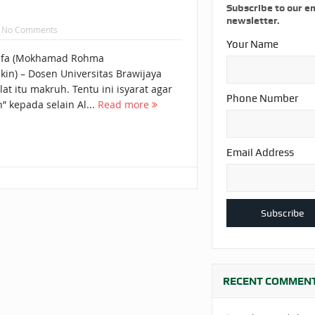
AKAT UANG?
UANG HARAM BISA MENJADI HALAL JIKA SEBAB K
Subscribe to our e
newsletter.
No Comments
’I
BAHASA CINTA KARENA ALLAH
HUKUM MEMBAYAR ZAKA
Your Name
afa (Mokhamad Rohma
DA KERABAT SENDIRI
kin) – Dosen Universitas Brawijaya
at itu makruh. Tentu ini isyarat agar
Phone Number
” kepada selain Al...
Read more
Email Address
RECENT COMMEN