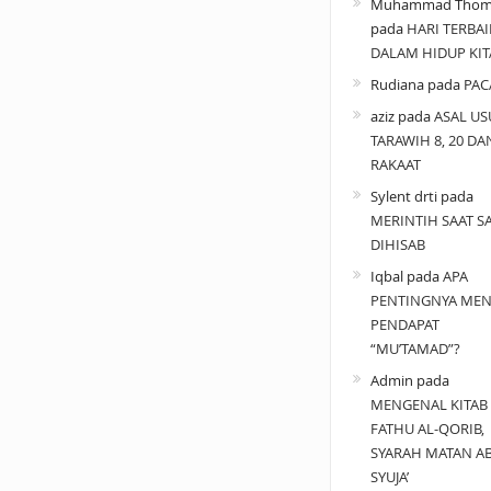
Muhammad Thom
pada
HARI TERBAI
DALAM HIDUP KIT
Rudiana
pada
PAC
aziz
pada
ASAL US
TARAWIH 8, 20 DA
RAKAAT
Sylent drti
pada
MERINTIH SAAT SA
DIHISAB
Iqbal
pada
APA
PENTINGNYA MEN
PENDAPAT
“MU’TAMAD”?
Admin
pada
MENGENAL KITAB
FATHU AL-QORIB,
SYARAH MATAN A
SYUJA’