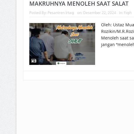
BAGAIMANA CARA MEMBAYAR Z
MAKRUHNYA MENOLEH SAAT SALAT
Posted By:
Pesantren Irtaqi
on:
Desember 22, 2024
In:
Fiqih
ISTIDLAL BATIL VS ISTIDLAL SYAR
Oleh: Ustaz Mu
HUKUM MEMBAYAR ZAKAT KEPA
Rozikin/M.R.Rozi
Menoleh saat sal
jangan “menoleh