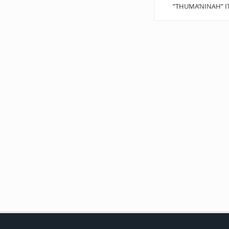
“THUMA’NINAH” I