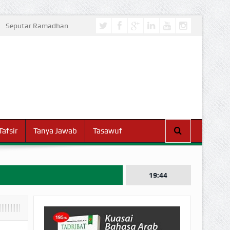
Seputar Ramadhan
Tafsir
Tanya Jawab
Tasawuf
19:44
I DUNIA!