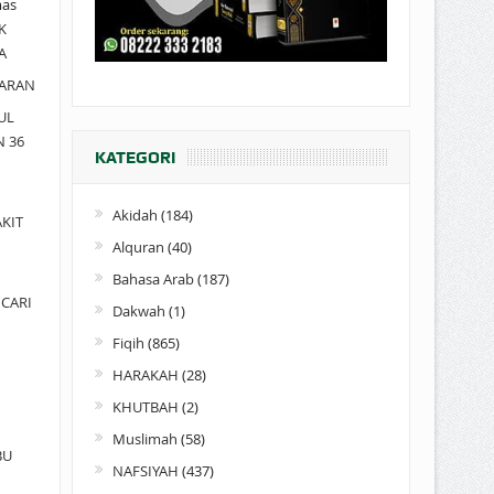
as
K
A
ARAN
UL
N 36
KATEGORI
Akidah
(184)
KIT
Alquran
(40)
Bahasa Arab
(187)
CARI
Dakwah
(1)
Fiqih
(865)
HARAKAH
(28)
KHUTBAH
(2)
Muslimah
(58)
BU
NAFSIYAH
(437)