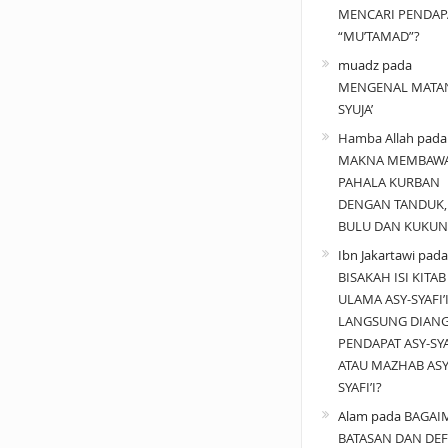
MENCARI PENDAP
“MU’TAMAD”?
muadz
pada
MENGENAL MATA
SYUJA’
Hamba Allah
pad
MAKNA MEMBAW
PAHALA KURBAN
DENGAN TANDUK,
BULU DAN KUKUN
Ibn Jakartawi
pada
BISAKAH ISI KITAB
ULAMA ASY-SYAFI’
LANGSUNG DIAN
PENDAPAT ASY-SYAF
ATAU MAZHAB ASY
SYAFI’I?
Alam
pada
BAGAI
BATASAN DAN DEF