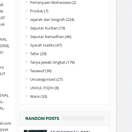
Pertanyaan Mahasiswa
(2)
AR
Produk
(7)
UK
KAT
sejarah dan biografi
(224)
tuk
Seputar Kurban
(19)
Seputar Ramadhan
(46)
NAL
Syarah Hadits
(47)
ORIB,
BU
Tafsir
(29)
Tanya Jawab Singkat
(176)
an)
Tasawuf
(30)
BUT
Uncategorised
(27)
USHUL FIQIH
(8)
ENAL
Waris
(33)
AL-
AL-
RANDOM POSTS
il.com
GNYA