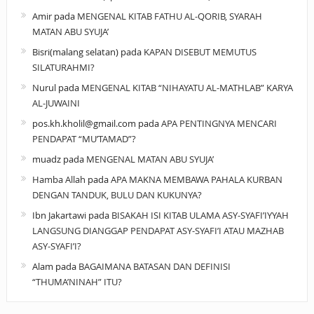
Amir
pada
MENGENAL KITAB FATHU AL-QORIB, SYARAH
MATAN ABU SYUJA’
Bisri(malang selatan)
pada
KAPAN DISEBUT MEMUTUS
SILATURAHMI?
Nurul
pada
MENGENAL KITAB “NIHAYATU AL-MATHLAB” KARYA
AL-JUWAINI
pos.kh.kholil@gmail.com
pada
APA PENTINGNYA MENCARI
PENDAPAT “MU’TAMAD”?
muadz
pada
MENGENAL MATAN ABU SYUJA’
Hamba Allah
pada
APA MAKNA MEMBAWA PAHALA KURBAN
DENGAN TANDUK, BULU DAN KUKUNYA?
Ibn Jakartawi
pada
BISAKAH ISI KITAB ULAMA ASY-SYAFI’IYYAH
LANGSUNG DIANGGAP PENDAPAT ASY-SYAFI’I ATAU MAZHAB
ASY-SYAFI’I?
Alam
pada
BAGAIMANA BATASAN DAN DEFINISI
“THUMA’NINAH” ITU?