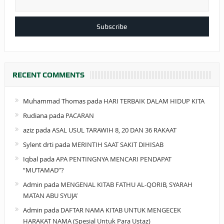
RECENT COMMENTS
Muhammad Thomas
pada
HARI TERBAIK DALAM HIDUP KITA
Rudiana
pada
PACARAN
aziz
pada
ASAL USUL TARAWIH 8, 20 DAN 36 RAKAAT
Sylent drti
pada
MERINTIH SAAT SAKIT DIHISAB
Iqbal
pada
APA PENTINGNYA MENCARI PENDAPAT
“MU’TAMAD”?
Admin
pada
MENGENAL KITAB FATHU AL-QORIB, SYARAH
MATAN ABU SYUJA’
Admin
pada
DAFTAR NAMA KITAB UNTUK MENGECEK
HARAKAT NAMA (Spesial Untuk Para Ustaz)