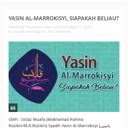
YASIN AL-MARROKISYI, SIAPAKAH BELIAU?
Posted By:
Pesantren Irtaqi
on:
November 11, 2018
In:
sejarah dan biografi
No Comments
Oleh : Ustaz Muafa (Mokhamad Rohma
Rozikin/M.R.Rozikin) Syaikh Yasin Al-Marrokisyi (ياسين