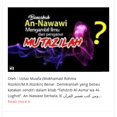
BAGAIMANA CARA MEMBAYAR ZAKAT UANG?
UANG HARAM BISA MENJADI HALAL JIKA SEBAB
KEPEMILIKANNYA BERUBAH
ISTIDLAL BATIL VS ISTIDLAL SYAR’I
BAHASA CINTA KARENA ALLAH
HUKUM MEMBAYAR ZAKAT DENGAN CARA MENGANGSUR
HUKUM MEMBAYAR ZAKAT KEPADA KERABAT SENDIRI
Oleh : Ustaz Muafa (Mokhamad Rohma
Rozikin/M.R.Rozikin) Benar. Demikianlah yang beliau
katakan sendiri dalam kitab “Tahdzib Al-Asma’ wa Al-
Lughot”. An-Nawawi berkata, ومن كتب تفسير القرآن كا...
Read more