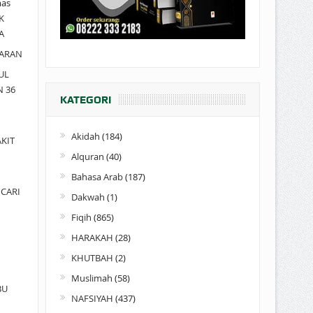
as
K
A
ARAN
UL
N 36
KATEGORI
Akidah
(184)
KIT
Alquran
(40)
Bahasa Arab
(187)
CARI
Dakwah
(1)
Fiqih
(865)
HARAKAH
(28)
KHUTBAH
(2)
Muslimah
(58)
BU
NAFSIYAH
(437)