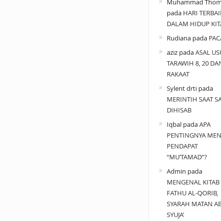
Muhammad Thom
pada
HARI TERBAI
DALAM HIDUP KIT
Rudiana
pada
PAC
aziz
pada
ASAL US
TARAWIH 8, 20 DA
RAKAAT
Sylent drti
pada
MERINTIH SAAT SA
DIHISAB
Iqbal
pada
APA
PENTINGNYA MEN
PENDAPAT
“MU’TAMAD”?
Admin
pada
MENGENAL KITAB
FATHU AL-QORIB,
SYARAH MATAN A
SYUJA’