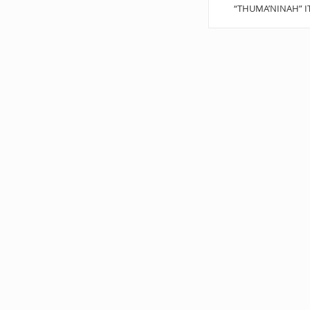
“THUMA’NINAH” I