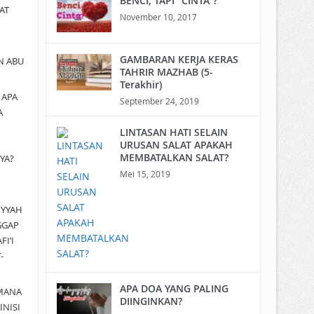
BENCI, TAPI “CINTA”?
AT
November 10, 2017
GAMBARAN KERJA KERAS
N ABU
TAHRIR MAZHAB (5-
Terakhir)
a
APA
September 24, 2019
A
LINTASAN HATI SELAIN
URUSAN SALAT APAKAH
MEMBATALKAN SALAT?
YA?
Mei 15, 2019
IYYAH
GGAP
I’I
-
APA DOA YANG PALING
MANA
DIINGINKAN?
INISI