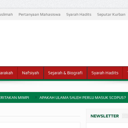
slimah
Pertanyaan Mahasiswa
Syarah Hadits
Seputar Kurban
arakah
Nafsiyah
Sejarah & Biografi
Syarah Hadits
RITAKAN MIMPI
APAKAH ULAMA SALEH PERLU MASUK SCOPUS?
ELANG PERANG BADAR
NEWSLETTER
AYARAN ZAKAT SEBELUM TIBA SAAT WAJIB?
HAKIKAT NIKMAT D