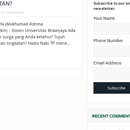
AKAT UANG?
UANG HARAM BISA MENJADI HALAL JIKA SEBAB K
TAN?
Subscribe to our e
newsletter.
No Comments
’I
BAHASA CINTA KARENA ALLAH
HUKUM MEMBAYAR ZAKA
Your Name
afa (Mokhamad Rohma
DA KERABAT SENDIRI
kin) – Dosen Universitas Brawijaya Ada
n surga yang Anda ketahui? Tujuh
Phone Number
tingkatan? Delapan tingkatan? Hadis Nabi ﷺ mene...
Email Address
RECENT COMMEN