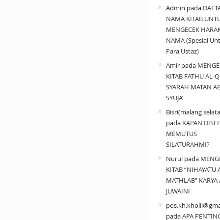
Admin
pada
DAFT
NAMA KITAB UNT
MENGECEK HARA
NAMA (Spesial Un
Para Ustaz)
Amir
pada
MENGE
KITAB FATHU AL-Q
SYARAH MATAN A
SYUJA’
Bisri(malang selat
pada
KAPAN DISE
MEMUTUS
SILATURAHMI?
Nurul
pada
MENG
KITAB “NIHAYATU 
MATHLAB” KARYA 
JUWAINI
pos.kh.kholil@gma
pada
APA PENTIN