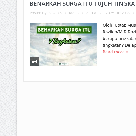
BAGAIMANA CARA MEMBAYAR Z
BENARKAH SURGA ITU TUJUH TINGKA
Posted By:
Pesantren Irtaqi
on:
Februari 21, 2025
In:
Akidah
ISTIDLAL BATIL VS ISTIDLAL SYAR
Oleh: Ustaz Mu
HUKUM MEMBAYAR ZAKAT KEPA
Rozikin/M.R.Rozi
berapa tingkata
Read more