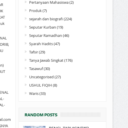
Pertanyaan Mahasiswa
(2)
AR
Produk
(7)
UK
KAT
sejarah dan biografi
(224)
tuk
Seputar Kurban
(19)
Seputar Ramadhan
(46)
NAL
Syarah Hadits
(47)
ORIB,
BU
Tafsir
(29)
Tanya Jawab Singkat
(176)
an)
Tasawuf
(30)
BUT
Uncategorised
(27)
USHUL FIQIH
(8)
ENAL
Waris
(33)
AL-
AL-
RANDOM POSTS
il.com
GNYA