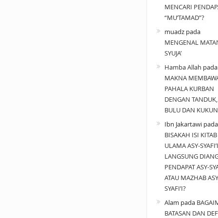
MENCARI PENDAP
“MU’TAMAD”?
muadz
pada
MENGENAL MATA
SYUJA’
Hamba Allah
pad
MAKNA MEMBAW
PAHALA KURBAN
DENGAN TANDUK,
BULU DAN KUKUN
Ibn Jakartawi
pada
BISAKAH ISI KITAB
ULAMA ASY-SYAFI’
LANGSUNG DIAN
PENDAPAT ASY-SYAF
ATAU MAZHAB ASY
SYAFI’I?
Alam
pada
BAGAI
BATASAN DAN DEF