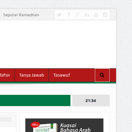
Seputar Ramadhan
Tafsir
Tanya Jawab
Tasawuf
21:34
I DUNIA!