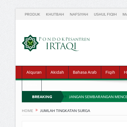
PRODUK
KHUTBAH
NAFSIYAH
USHUL FIQIH
Mu
Alquran
Akidah
Bahasa Arab
Fiqih
H
Waris
BREAKING
JANGAN SEMBARANGAN MENCE
MIMPI YANG DIABAIKAN MENJ
NEWS
HOME
JUMLAH TINGKATAN SURGA
APA HUKUM MEMPERCEPAT PEMB