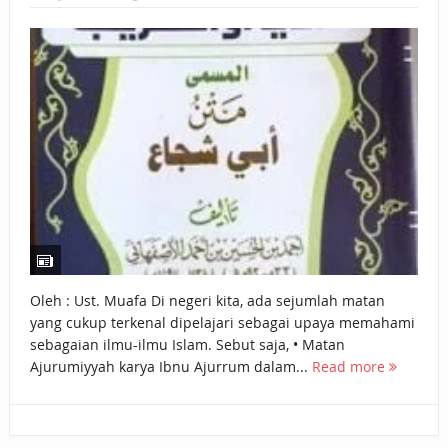
BAGAIMANA CARA MEMBAYAR ZAKAT UANG?
UANG HARAM BISA MENJADI HALAL JIKA SEBAB
KEPEMILIKANNYA BERUBAH
ISTIDLAL BATIL VS ISTIDLAL SYAR’I
BAHASA CINTA KARENA ALLAH
HUKUM MEMBAYAR ZAKAT DENGAN CARA MENGANGSUR
HUKUM MEMBAYAR ZAKAT KEPADA KERABAT SENDIRI
Oleh : Ust. Muafa Di negeri kita, ada sejumlah matan
yang cukup terkenal dipelajari sebagai upaya memahami
sebagaian ilmu-ilmu Islam. Sebut saja, • Matan
Ajurumiyyah karya Ibnu Ajurrum dalam...
Read more