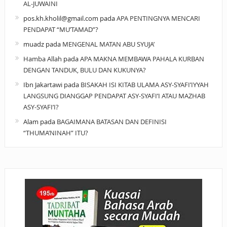
AL-JUWAINI
pos.kh.kholil@gmail.com
pada
APA PENTINGNYA MENCARI
PENDAPAT “MU’TAMAD”?
muadz
pada
MENGENAL MATAN ABU SYUJA’
Hamba Allah
pada
APA MAKNA MEMBAWA PAHALA KURBAN
DENGAN TANDUK, BULU DAN KUKUNYA?
Ibn Jakartawi
pada
BISAKAH ISI KITAB ULAMA ASY-SYAFI’IYYAH
LANGSUNG DIANGGAP PENDAPAT ASY-SYAFI’I ATAU MAZHAB
ASY-SYAFI’I?
Alam
pada
BAGAIMANA BATASAN DAN DEFINISI
“THUMA’NINAH” ITU?