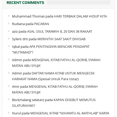
RECENT COMMENTS
Muhammad Thomas
pada
HARI TERBAIK DALAM HIDUP KITA
Rudiana
pada
PACARAN
aziz
pada
ASAL USUL TARAWIH 8, 20 DAN 36 RAKAAT
Sylent drti
pada
MERINTIH SAAT SAKIT DIHISAB
Iqbal
pada
APA PENTINGNYA MENCARI PENDAPAT
“MU’TAMAD”?
Admin
pada
MENGENAL KITAB FATHU AL-QORIB, SYARAH
MATAN ABU SYUJA’
Admin
pada
DAFTAR NAMA KITAB UNTUK MENGECEK
HARAKAT NAMA (Spesial Untuk Para Ustaz)
Amir
pada
MENGENAL KITAB FATHU AL-QORIB, SYARAH
MATAN ABU SYUJA’
Bisri(malang selatan)
pada
KAPAN DISEBUT MEMUTUS
SILATURAHMI?
Nurul
pada
MENGENAL KITAB “NIHAYATU AL-MATHLAB” KARYA