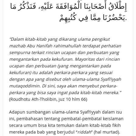
إِطْلَاقُ أَصْحَابِنَا الْمُوَافَقَةَ عَلَيْهِ، فَنَذْكُرُ مَا
يَحْضُرُنَا مِمَّا فِي كُتُبِهِمْ.
“Dalam kitab-kitab yang dikarang ulama pengikut
mazhab Abu Hanifah rahimahullah terdapat perhatian
sempurna terkait rincian ucapan dan perbuatan yang
mengantarkan pada kekufuran. Mayoritas dari rincian
ucapan dan perbuatan (yang mengantarkan pada
kekufuran) itu adalah perkara-perkara yang sesuai
dengan apa yang disebut oleh ulama-ulama Syafi’iyyah
mutaqoddimin. Di sini, saya akan menyebut perkara-
perkara yang bisa saya ingat pada kitab-kitab mereka.”
(Roudhotu Ath-Tholibin, juz 10 hlm 66)
Adapun sumbangan ulama-ulama Syafi’iyyah dalam isu
ini, pembahasan tentang pembatal-pembatal keislaman
secara umum bisa kita temukan dalam kitab-kitab fikih
mereka pada bab yang berjudul “
riddah
” (hal murtad).