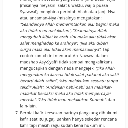
(misalnya meyakini salat 6 waktu, wajib puasa
Syawwal), menghina perintah Allah atau janji-Nya
atau ancaman-Nya (misalnya mengatakan:
“Seandainya Allah memerintahkan aku begini maka
aku tidak mau melakukan”, “Seandainya Allah
mengubah kiblat ke arah sini maka aku tidak akan
salat menghadap ke arahnya”, “Jika aku diberi
surga maka aku tidak akan memasukinya”.
Tapi
contoh-contoh ini menurut An-Nawawi dalam
madzhab Asy-Syafi’i tidak sampai mengkafirkan),
mengucapkan dengan nada mengejek:
“Jika Allah
menghukumku karena tidak salat padahal aku sakit
berarti Allah zalim”, “Aku melakukan sesuatu tanpa
takdir Allah”, “Andaikan nabi-nabi dan malaikat-
malaikat bersaksi maka aku tidak mempercayai
mereka”, “Aku tidak mau melakukan Sunnah”,
dan
lain-lain.
Berniat kafir keesokan harinya (langsung dihukumi
kafir saat itu juga). Bahkan hanya sekedar rencana
kafir tapi masih ragu sudah kena hukum ini.