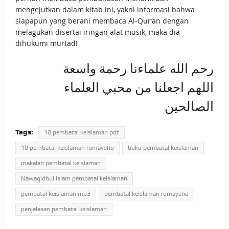
mengejutkan dalam kitab ini, yakni informasi bahwa
siapapun yang berani membaca Al-Qur’an dengan
melagukan disertai iringan alat musik, maka dia
dihukumi murtad!
رحم الله علماءنا رحمة واسعة
اللهم اجعلنا من محبي العلماء
الصالحين
Tags:
10 pembatal keislaman pdf
10 pembatal keislaman rumaysho
buku pembatal keislaman
makalah pembatal keislaman
Nawaqidhul islam pembatal keislaman
pembatal keislaman mp3
pembatal keislaman rumaysho
penjelasan pembatal keislaman