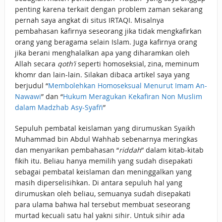
penting karena terkait dengan problem zaman sekarang
pernah saya angkat di situs IRTAQI. Misalnya
pembahasan kafirnya seseorang jika tidak mengkafirkan
orang yang beragama selain Islam. Juga kafirnya orang
jika berani menghalalkan apa yang diharamkan oleh
Allah secara
qoth’i
seperti homoseksial, zina, meminum
khomr dan lain-lain. Silakan dibaca artikel saya yang
berjudul “
Membolehkan Homoseksual Menurut Imam An-
Nawawi
” dan “
Hukum Meragukan Kekafiran Non Muslim
dalam Madzhab Asy-Syafi’i
”
Sepuluh pembatal keislaman yang dirumuskan Syaikh
Muhammad bin Abdul Wahhab sebenarnya meringkas
dan menyarikan pembahasan “
riddah
” dalam kitab-kitab
fikih itu. Beliau hanya memilih yang sudah disepakati
sebagai pembatal keislaman dan meninggalkan yang
masih diperselisihkan. Di antara sepuluh hal yang
dirumuskan oleh beliau, semuanya sudah disepakati
para ulama bahwa hal tersebut membuat seseorang
murtad kecuali satu hal yakni sihir. Untuk sihir ada