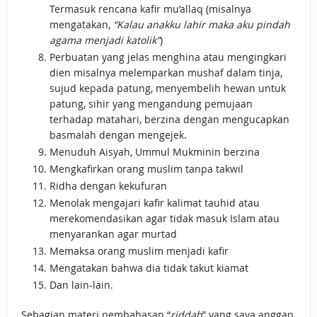
Termasuk rencana kafir mu’allaq (misalnya
mengatakan,
“Kalau anakku lahir maka aku pindah
agama menjadi katolik”
)
Perbuatan yang jelas menghina atau mengingkari
dien misalnya melemparkan mushaf dalam tinja,
sujud kepada patung, menyembelih hewan untuk
patung, sihir yang mengandung pemujaan
terhadap matahari, berzina dengan mengucapkan
basmalah dengan mengejek.
Menuduh Aisyah, Ummul Mukminin berzina
Mengkafirkan orang muslim tanpa takwil
Ridha dengan kekufuran
Menolak mengajari kafir kalimat tauhid atau
merekomendasikan agar tidak masuk Islam atau
menyarankan agar murtad
Memaksa orang muslim menjadi kafir
Mengatakan bahwa dia tidak takut kiamat
Dan lain-lain.
Sebagian materi pembahasan “
riddah
” yang saya anggap