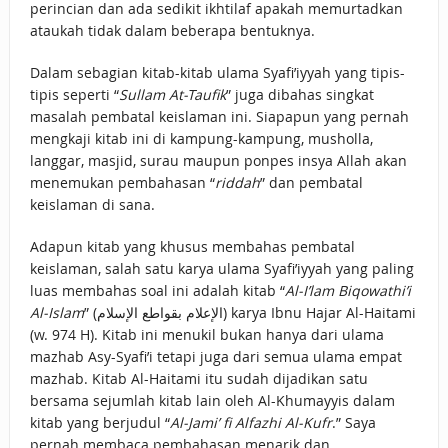
perincian dan ada sedikit ikhtilaf apakah memurtadkan
ataukah tidak dalam beberapa bentuknya.
Dalam sebagian kitab-kitab ulama Syafi’iyyah yang tipis-
tipis seperti “
Sullam At-Taufik
” juga dibahas singkat
masalah pembatal keislaman ini. Siapapun yang pernah
mengkaji kitab ini di kampung-kampung, musholla,
langgar, masjid, surau maupun ponpes insya Allah akan
menemukan pembahasan “
riddah
” dan pembatal
keislaman di sana.
Adapun kitab yang khusus membahas pembatal
keislaman, salah satu karya ulama Syafi’iyyah yang paling
luas membahas soal ini adalah kitab “
Al-I’lam Biqowathi’i
Al-Islam
” (الإعلام بقواطع الإسلام) karya Ibnu Hajar Al-Haitami
(w. 974 H). Kitab ini menukil bukan hanya dari ulama
mazhab Asy-Syafi’i tetapi juga dari semua ulama empat
mazhab. Kitab Al-Haitami itu sudah dijadikan satu
bersama sejumlah kitab lain oleh Al-Khumayyis dalam
kitab yang berjudul “
Al-Jami’ fi Alfazhi Al-Kufr
.” Saya
pernah membaca pembahasan menarik dan