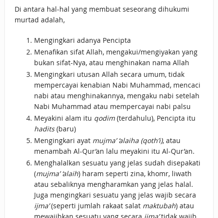
Di antara hal-hal yang membuat seseorang dihukumi
murtad adalah,
Mengingkari adanya Pencipta
Menafikan sifat Allah, mengakui/mengiyakan yang
bukan sifat-Nya, atau menghinakan nama Allah
Mengingkari utusan Allah secara umum, tidak
mempercayai kenabian Nabi Muhammad, mencaci
nabi atau menghinakannya, mengaku nabi setelah
Nabi Muhammad atau mempercayai nabi palsu
Meyakini alam itu
qodim
(terdahulu), Pencipta itu
hadits
(baru)
Mengingkari ayat
mujma’ ‘alaiha (qoth’i)
, atau
menambah Al-Qur’an lalu meyakini itu Al-Qur’an.
Menghalalkan sesuatu yang jelas sudah disepakati
(
mujma’ ‘alaih
) haram seperti zina, khomr, liwath
atau sebaliknya mengharamkan yang jelas halal.
Juga mengingkari sesuatu yang jelas wajib secara
ijma’
(seperti jumlah rakaat salat
maktubah
) atau
mewajibkan sesuatu yang secara
ijma’
tidak wajib