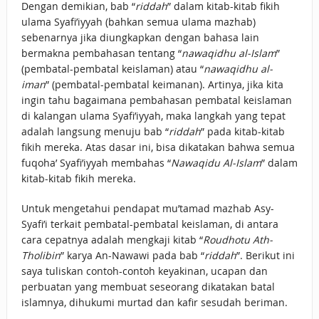
Dengan demikian, bab “
riddah
” dalam kitab-kitab fikih
ulama Syafi’iyyah (bahkan semua ulama mazhab)
sebenarnya jika diungkapkan dengan bahasa lain
bermakna pembahasan tentang “
nawaqidhu al-Islam
”
(pembatal-pembatal keislaman) atau “
nawaqidhu al-
iman
” (pembatal-pembatal keimanan). Artinya, jika kita
ingin tahu bagaimana pembahasan pembatal keislaman
di kalangan ulama Syafi’iyyah, maka langkah yang tepat
adalah langsung menuju bab “
riddah
” pada kitab-kitab
fikih mereka. Atas dasar ini, bisa dikatakan bahwa semua
fuqoha’ Syafi’iyyah membahas “
Nawaqidu Al-Islam
” dalam
kitab-kitab fikih mereka.
Untuk mengetahui pendapat mu’tamad mazhab Asy-
Syafi’i terkait pembatal-pembatal keislaman, di antara
cara cepatnya adalah mengkaji kitab “
Roudhotu Ath-
Tholibin
” karya An-Nawawi pada bab “
riddah
”. Berikut ini
saya tuliskan contoh-contoh keyakinan, ucapan dan
perbuatan yang membuat seseorang dikatakan batal
islamnya, dihukumi murtad dan kafir sesudah beriman.