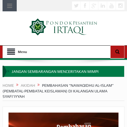
Menu
JANGAN SEMBARANGAN MENCERITAKAN MIMPI
APAKAH ULAMA SALEH PERLU MASUK SCOPUS?
HOME
AKIDAH
PEMBAHASAN “NAWAQIDHU AL-ISLAM”
(PEMBATAL-PEMBATAL KEISLAMAN) DI KALANGAN ULAMA
MIMPI YANG DIABAIKAN MENJELANG PERANG BADAR
SYAFI’IYYAH
APA HUKUM MEMPERCEPAT PEMBAYARAN ZAKAT
SEBELUM TIBA SAAT WAJIB?
HAKIKAT NIKMAT DI DUNIA!