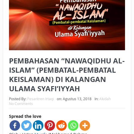
BAGAIMANA CARA MEMBAYAR ZAKAT UANG?
UANG HARAM BISA MENJADI HALAL JIKA SEBAB
KEPEMILIKANNYA BERUBAH
ISTIDLAL BATIL VS ISTIDLAL SYAR’I
BAHASA CINTA KARENA ALLAH
PEMBAHASAN “NAWAQIDHU AL-
HUKUM MEMBAYAR ZAKAT DENGAN CARA MENGANGSUR
ISLAM” (PEMBATAL-PEMBATAL
KEISLAMAN) DI KALANGAN
HUKUM MEMBAYAR ZAKAT KEPADA KERABAT SENDIRI
ULAMA SYAFI’IYYAH
Posted By:
Pesantren Irtaqi
on:
Agustus 13, 2018
In:
Akidah
No Comments
Spread the love