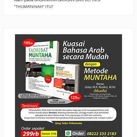
“THUMA’NINAH” ITU?