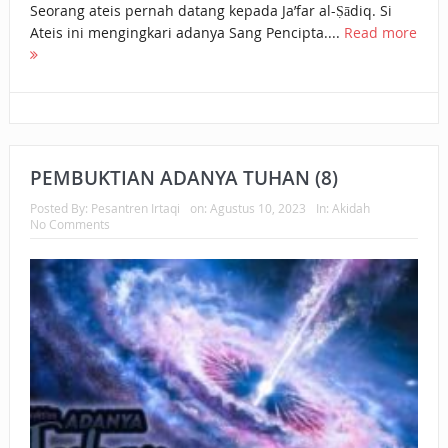
Seorang ateis pernah datang kepada Ja’far al-Ṣādiq. Si
Ateis ini mengingkari adanya Sang Pencipta....
Read more
PEMBUKTIAN ADANYA TUHAN (8)
Posted By:
Pesantren Irtaqi
on:
Agustus 10, 2023
In:
Akidah
No Comments