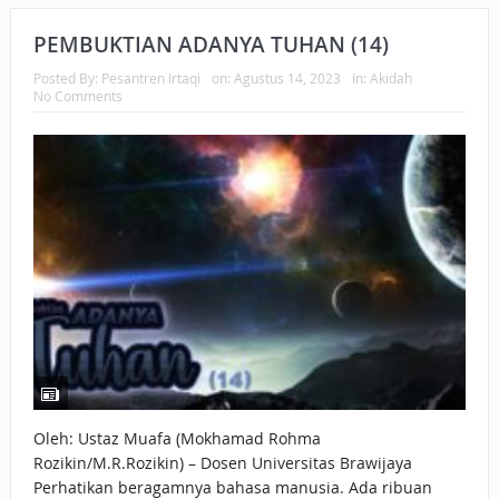
PEMBUKTIAN ADANYA TUHAN (14)
Posted By:
Pesantren Irtaqi
on:
Agustus 14, 2023
In:
Akidah
No Comments
Oleh: Ustaz Muafa (Mokhamad Rohma
Rozikin/M.R.Rozikin) – Dosen Universitas Brawijaya
Perhatikan beragamnya bahasa manusia. Ada ribuan