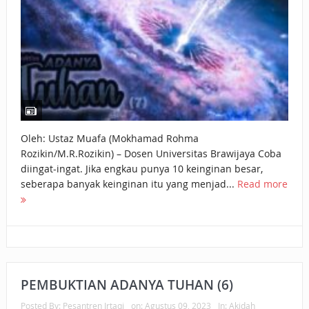
Oleh: Ustaz Muafa (Mokhamad Rohma
Rozikin/M.R.Rozikin) – Dosen Universitas Brawijaya Coba
diingat-ingat. Jika engkau punya 10 keinginan besar,
seberapa banyak keinginan itu yang menjad...
Read more
PEMBUKTIAN ADANYA TUHAN (6)
Posted By:
Pesantren Irtaqi
on:
Agustus 09, 2023
In:
Akidah