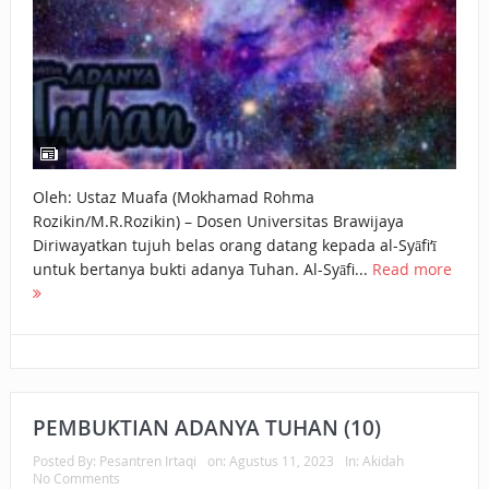
Oleh: Ustaz Muafa (Mokhamad Rohma
Rozikin/M.R.Rozikin) – Dosen Universitas Brawijaya
Diriwayatkan tujuh belas orang datang kepada al-Syāfi‘ī
untuk bertanya bukti adanya Tuhan. Al-Syāfi...
Read more
PEMBUKTIAN ADANYA TUHAN (10)
Posted By:
Pesantren Irtaqi
on:
Agustus 11, 2023
In:
Akidah
No Comments