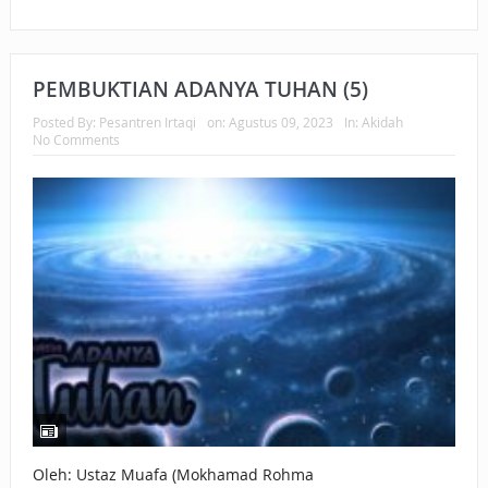
PEMBUKTIAN ADANYA TUHAN (5)
Posted By:
Pesantren Irtaqi
on:
Agustus 09, 2023
In:
Akidah
No Comments
Oleh: Ustaz Muafa (Mokhamad Rohma