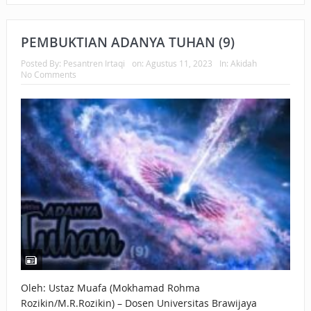
PEMBUKTIAN ADANYA TUHAN (9)
Posted By:
Pesantren Irtaqi
on:
Agustus 11, 2023
In:
Akidah
No Comments
Oleh: Ustaz Muafa (Mokhamad Rohma
Rozikin/M.R.Rozikin) – Dosen Universitas Brawijaya