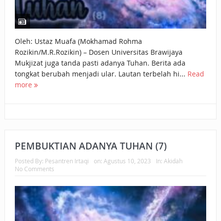
Oleh: Ustaz Muafa (Mokhamad Rohma
Rozikin/M.R.Rozikin) – Dosen Universitas Brawijaya
Mukjizat juga tanda pasti adanya Tuhan. Berita ada
tongkat berubah menjadi ular. Lautan terbelah hi...
Read
more
PEMBUKTIAN ADANYA TUHAN (7)
Posted By:
Pesantren Irtaqi
on:
Agustus 10, 2023
In:
Akidah
No Comments