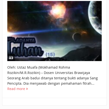
BAGAIMANA CARA MEMBAYAR ZAKAT UANG?
UANG HARAM BISA MENJADI HALAL JIKA SEBAB
KEPEMILIKANNYA BERUBAH
ISTIDLAL BATIL VS ISTIDLAL SYAR’I
BAHASA CINTA KARENA ALLAH
HUKUM MEMBAYAR ZAKAT DENGAN CARA MENGANGSUR
HUKUM MEMBAYAR ZAKAT KEPADA KERABAT SENDIRI
Oleh: Ustaz Muafa (Mokhamad Rohma
Rozikin/M.R.Rozikin) – Dosen Universitas Brawijaya
Seorang Arab badui ditanya tentang bukti adanya Sang
Pencipta. Dia menjawab dengan pemahaman fitrah...
Read more