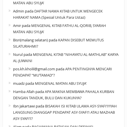
MATAN ABU SYUJA’
Admin
pada
DAFTAR NAMA KITAB UNTUK MENGECEK
HARAKAT NAMA (Spesial Untuk Para Ustaz)
Amir
pada
MENGENAL KITAB FATHU AL-QORIB, SYARAH
MATAN ABU SYUJA’
Bisri(malang selatan)
pada
KAPAN DISEBUT MEMUTUS
SILATURAHMI?
Nurul
pada
MENGENAL KITAB “NIHAYATU AL-MATHLAB” KARYA
AL-JUWAINI
pos.kh.kholil@gmail.com
pada
APA PENTINGNYA MENCARI
PENDAPAT “MU’TAMAD”?
muadz
pada
MENGENAL MATAN ABU SYUJA’
Hamba Allah
pada
APA MAKNA MEMBAWA PAHALA KURBAN
DENGAN TANDUK, BULU DAN KUKUNYA?
Ibn Jakartawi
pada
BISAKAH ISI KITAB ULAMA ASY-SYAFI’IYYAH
LANGSUNG DIANGGAP PENDAPAT ASY-SYAFI’I ATAU MAZHAB
ASY-SYAFI’I?
Alam
pada
BAGAIMANA BATASAN DAN DEFINISI