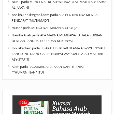
Nurul
pada
MENGENAL KITAB “NIHAYATU AL-MATHLAB” KARYA
AL-JUWAINI
pos.kh.kholil@gmail.com
pada
APA PENTINGNYA MENCARI
PENDAPAT “MU’TAMAD”?
muadz
pada
MENGENAL MATAN ABU SYUJA’
Hamba Allah
pada
APA MAKNA MEMBAWA PAHALA KURBAN
DENGAN TANDUK, BULU DAN KUKUNYA?
Ibn Jakartawi
pada
BISAKAH ISI KITAB ULAMA ASY-SYAFI’IYYAH
LANGSUNG DIANGGAP PENDAPAT ASY-SYAFI’I ATAU MAZHAB
ASY-SYAFI’I?
Alam
pada
BAGAIMANA BATASAN DAN DEFINISI
“THUMA’NINAH” ITU?