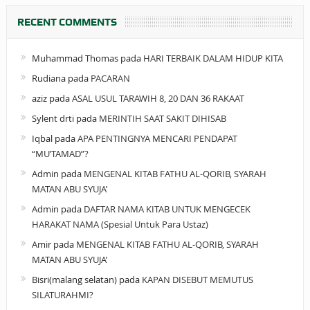
RECENT COMMENTS
Muhammad Thomas
pada
HARI TERBAIK DALAM HIDUP KITA
Rudiana
pada
PACARAN
aziz
pada
ASAL USUL TARAWIH 8, 20 DAN 36 RAKAAT
Sylent drti
pada
MERINTIH SAAT SAKIT DIHISAB
Iqbal
pada
APA PENTINGNYA MENCARI PENDAPAT
“MU’TAMAD”?
Admin
pada
MENGENAL KITAB FATHU AL-QORIB, SYARAH
MATAN ABU SYUJA’
Admin
pada
DAFTAR NAMA KITAB UNTUK MENGECEK
HARAKAT NAMA (Spesial Untuk Para Ustaz)
Amir
pada
MENGENAL KITAB FATHU AL-QORIB, SYARAH
MATAN ABU SYUJA’
Bisri(malang selatan)
pada
KAPAN DISEBUT MEMUTUS
SILATURAHMI?