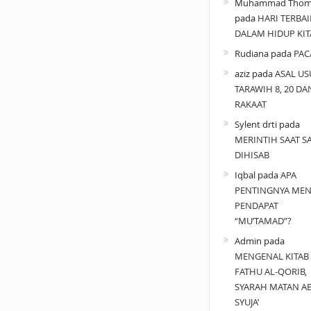
Muhammad Thom
pada
HARI TERBAI
DALAM HIDUP KIT
Rudiana
pada
PAC
aziz
pada
ASAL US
TARAWIH 8, 20 DA
RAKAAT
Sylent drti
pada
MERINTIH SAAT SA
DIHISAB
Iqbal
pada
APA
PENTINGNYA MEN
PENDAPAT
“MU’TAMAD”?
Admin
pada
MENGENAL KITAB
FATHU AL-QORIB,
SYARAH MATAN A
SYUJA’