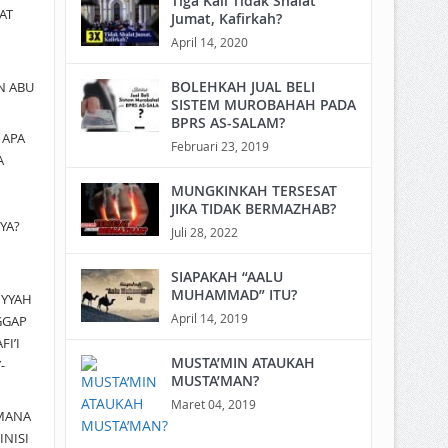
Tiga Kali Tidak Shalat
AT
Jumat, Kafirkah?
April 14, 2020
BOLEHKAH JUAL BELI
N ABU
SISTEM MUROBAHAH PADA
BPRS AS-SALAM?
a
APA
Februari 23, 2019
A
MUNGKINKAH TERSESAT
JIKA TIDAK BERMAZHAB?
YA?
Juli 28, 2022
SIAPAKAH “AALU
MUHAMMAD” ITU?
IYYAH
April 14, 2019
GGAP
I’I
MUSTA’MIN ATAUKAH
-
MUSTA’MAN?
Maret 04, 2019
MANA
INISI