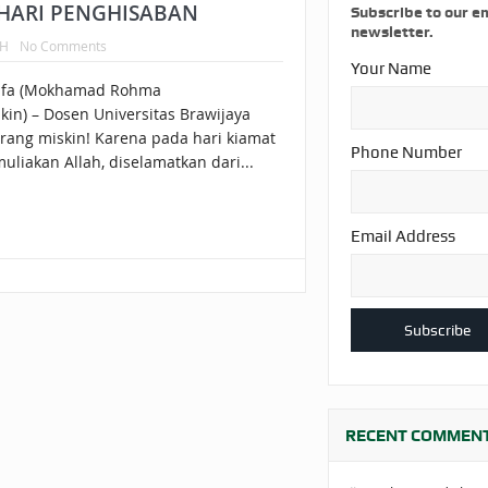
AKAT UANG?
UANG HARAM BISA MENJADI HALAL JIKA SEBAB K
HARI PENGHISABAN
Subscribe to our e
newsletter.
AH
No Comments
’I
BAHASA CINTA KARENA ALLAH
HUKUM MEMBAYAR ZAKA
Your Name
afa (Mokhamad Rohma
DA KERABAT SENDIRI
kin) – Dosen Universitas Brawijaya
rang miskin! Karena pada hari kiamat
Phone Number
liakan Allah, diselamatkan dari...
Email Address
RECENT COMMEN