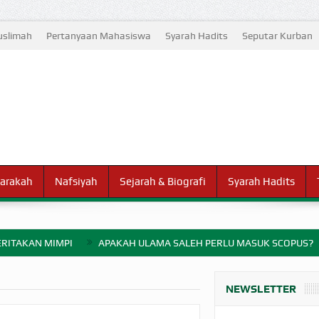
slimah
Pertanyaan Mahasiswa
Syarah Hadits
Seputar Kurban
arakah
Nafsiyah
Sejarah & Biografi
Syarah Hadits
RITAKAN MIMPI
APAKAH ULAMA SALEH PERLU MASUK SCOPUS?
ELANG PERANG BADAR
NEWSLETTER
AYARAN ZAKAT SEBELUM TIBA SAAT WAJIB?
HAKIKAT NIKMAT D