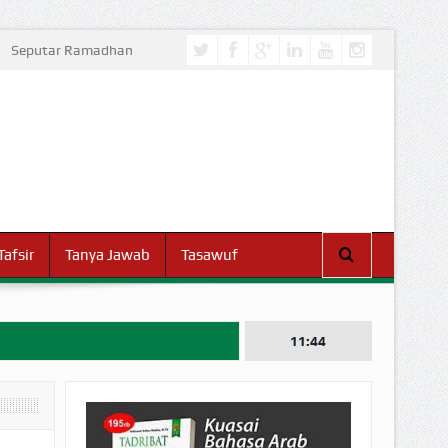
Seputar Ramadhan
Tafsir
Tanya Jawab
Tasawuf
11:44
I DUNIA!