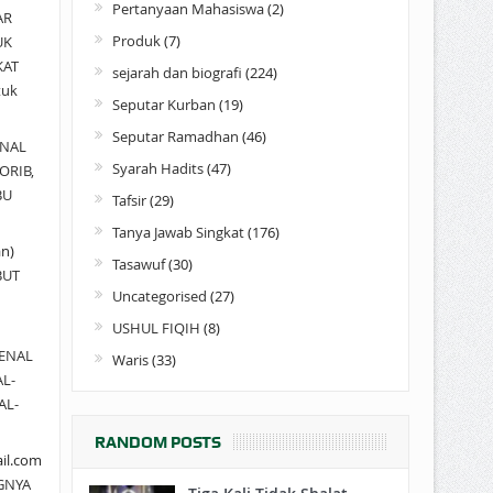
Pertanyaan Mahasiswa
(2)
AR
Produk
(7)
UK
KAT
sejarah dan biografi
(224)
tuk
Seputar Kurban
(19)
Seputar Ramadhan
(46)
NAL
Syarah Hadits
(47)
ORIB,
BU
Tafsir
(29)
Tanya Jawab Singkat
(176)
an)
Tasawuf
(30)
BUT
Uncategorised
(27)
USHUL FIQIH
(8)
ENAL
Waris
(33)
AL-
AL-
RANDOM POSTS
il.com
GNYA