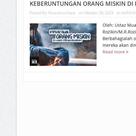
BAGAIMANA CARA MEMBAYAR Z
KEBERUNTUNGAN ORANG MISKIN DI 
Posted By:
Pesantren Irtaqi
on:
Oktober 28, 2023
In:
NAFSIY
ISTIDLAL BATIL VS ISTIDLAL SYAR
Oleh: Ustaz Mu
HUKUM MEMBAYAR ZAKAT KEPA
Rozikin/M.R.Rozi
Berbahagialah o
mereka akan dimu
Read more