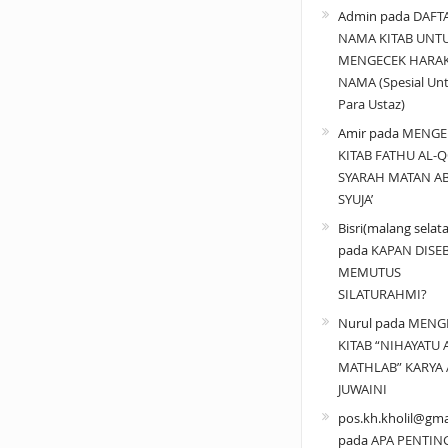
Admin
pada
DAFT
NAMA KITAB UNT
MENGECEK HARA
NAMA (Spesial Un
Para Ustaz)
Amir
pada
MENGE
KITAB FATHU AL-Q
SYARAH MATAN A
SYUJA’
Bisri(malang selat
pada
KAPAN DISE
MEMUTUS
SILATURAHMI?
Nurul
pada
MENG
KITAB “NIHAYATU 
MATHLAB” KARYA 
JUWAINI
pos.kh.kholil@gma
pada
APA PENTIN