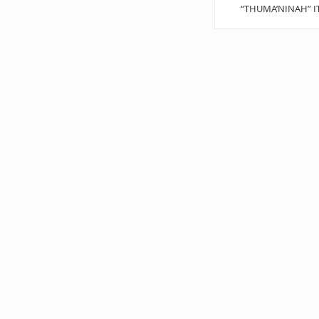
“THUMA’NINAH” I