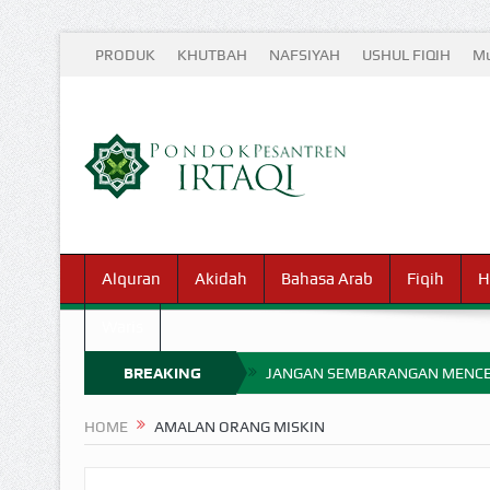
PRODUK
KHUTBAH
NAFSIYAH
USHUL FIQIH
Mu
Alquran
Akidah
Bahasa Arab
Fiqih
H
Waris
BREAKING
JANGAN SEMBARANGAN MENCE
MIMPI YANG DIABAIKAN MENJ
NEWS
HOME
AMALAN ORANG MISKIN
APA HUKUM MEMPERCEPAT PEMB