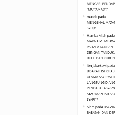
MENCARI PENDAP
“MU’TAMAD”?
muadz
pada
MENGENAL MATA
SYUJA’
Hamba Allah
pad
MAKNA MEMBAW
PAHALA KURBAN
DENGAN TANDUK,
BULU DAN KUKUN
Ibn Jakartawi
pada
BISAKAH ISI KITAB
ULAMA ASY-SYAFI’
LANGSUNG DIAN
PENDAPAT ASY-SYAF
ATAU MAZHAB ASY
SYAFI’I?
Alam
pada
BAGAI
BATASAN DAN DEF