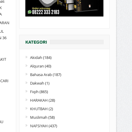
as
K
A
ARAN
UL
N 36
KATEGORI
Akidah
(184)
KIT
Alquran
(40)
Bahasa Arab
(187)
CARI
Dakwah
(1)
Fiqih
(865)
HARAKAH
(28)
KHUTBAH
(2)
Muslimah
(58)
BU
NAFSIYAH
(437)