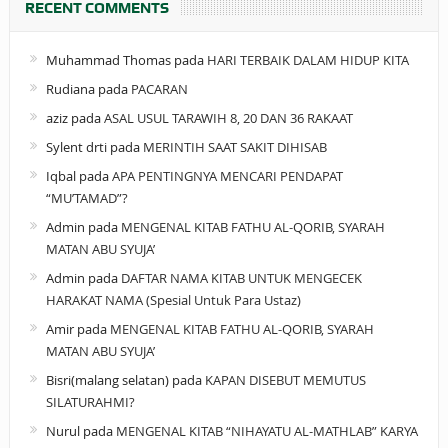
RECENT COMMENTS
Muhammad Thomas
pada
HARI TERBAIK DALAM HIDUP KITA
Rudiana
pada
PACARAN
aziz
pada
ASAL USUL TARAWIH 8, 20 DAN 36 RAKAAT
Sylent drti
pada
MERINTIH SAAT SAKIT DIHISAB
Iqbal
pada
APA PENTINGNYA MENCARI PENDAPAT
“MU’TAMAD”?
Admin
pada
MENGENAL KITAB FATHU AL-QORIB, SYARAH
MATAN ABU SYUJA’
Admin
pada
DAFTAR NAMA KITAB UNTUK MENGECEK
HARAKAT NAMA (Spesial Untuk Para Ustaz)
Amir
pada
MENGENAL KITAB FATHU AL-QORIB, SYARAH
MATAN ABU SYUJA’
Bisri(malang selatan)
pada
KAPAN DISEBUT MEMUTUS
SILATURAHMI?
Nurul
pada
MENGENAL KITAB “NIHAYATU AL-MATHLAB” KARYA