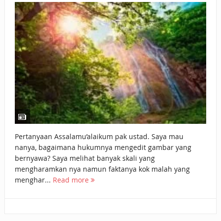
BAGAIMANA CARA MEMBAYAR ZAKAT UANG?
UANG HARAM BISA MENJADI HALAL JIKA SEBAB
KEPEMILIKANNYA BERUBAH
ISTIDLAL BATIL VS ISTIDLAL SYAR’I
BAHASA CINTA KARENA ALLAH
HUKUM MEMBAYAR ZAKAT DENGAN CARA MENGANGSUR
HUKUM MEMBAYAR ZAKAT KEPADA KERABAT SENDIRI
Pertanyaan Assalamu’alaikum pak ustad. Saya mau
nanya, bagaimana hukumnya mengedit gambar yang
bernyawa? Saya melihat banyak skali yang
mengharamkan nya namun faktanya kok malah yang
menghar...
Read more