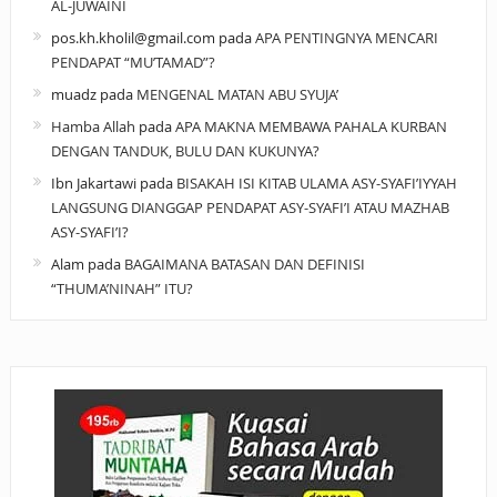
AL-JUWAINI
pos.kh.kholil@gmail.com
pada
APA PENTINGNYA MENCARI
PENDAPAT “MU’TAMAD”?
muadz
pada
MENGENAL MATAN ABU SYUJA’
Hamba Allah
pada
APA MAKNA MEMBAWA PAHALA KURBAN
DENGAN TANDUK, BULU DAN KUKUNYA?
Ibn Jakartawi
pada
BISAKAH ISI KITAB ULAMA ASY-SYAFI’IYYAH
LANGSUNG DIANGGAP PENDAPAT ASY-SYAFI’I ATAU MAZHAB
ASY-SYAFI’I?
Alam
pada
BAGAIMANA BATASAN DAN DEFINISI
“THUMA’NINAH” ITU?