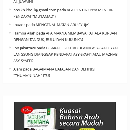
AL-JUWAINI
pos.kh.kholil@gmail.com
pada
APA PENTINGNYA MENCARI
PENDAPAT “MU’TAMAD”?
muadz
pada
MENGENAL MATAN ABU SYUJA’
Hamba Allah
pada
APA MAKNA MEMBAWA PAHALA KURBAN
DENGAN TANDUK, BULU DAN KUKUNYA?
Ibn Jakartawi
pada
BISAKAH ISI KITAB ULAMA ASY-SYAFI’IYYAH
LANGSUNG DIANGGAP PENDAPAT ASY-SYAFI’I ATAU MAZHAB
ASY-SYAFI’I?
Alam
pada
BAGAIMANA BATASAN DAN DEFINISI
“THUMA’NINAH” ITU?