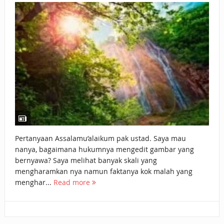
BAGAIMANA CARA MEMBAYAR ZAKAT UANG?
UANG HARAM BISA MENJADI HALAL JIKA SEBAB
KEPEMILIKANNYA BERUBAH
ISTIDLAL BATIL VS ISTIDLAL SYAR’I
BAHASA CINTA KARENA ALLAH
HUKUM MEMBAYAR ZAKAT DENGAN CARA MENGANGSUR
HUKUM MEMBAYAR ZAKAT KEPADA KERABAT SENDIRI
Pertanyaan Assalamu’alaikum pak ustad. Saya mau
nanya, bagaimana hukumnya mengedit gambar yang
bernyawa? Saya melihat banyak skali yang
mengharamkan nya namun faktanya kok malah yang
menghar...
Read more