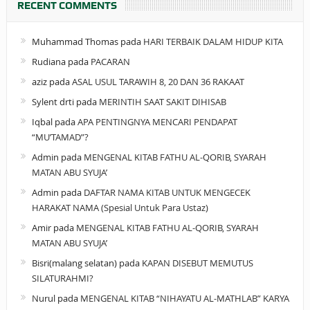
RECENT COMMENTS
Muhammad Thomas
pada
HARI TERBAIK DALAM HIDUP KITA
Rudiana
pada
PACARAN
aziz
pada
ASAL USUL TARAWIH 8, 20 DAN 36 RAKAAT
Sylent drti
pada
MERINTIH SAAT SAKIT DIHISAB
Iqbal
pada
APA PENTINGNYA MENCARI PENDAPAT
“MU’TAMAD”?
Admin
pada
MENGENAL KITAB FATHU AL-QORIB, SYARAH
MATAN ABU SYUJA’
Admin
pada
DAFTAR NAMA KITAB UNTUK MENGECEK
HARAKAT NAMA (Spesial Untuk Para Ustaz)
Amir
pada
MENGENAL KITAB FATHU AL-QORIB, SYARAH
MATAN ABU SYUJA’
Bisri(malang selatan)
pada
KAPAN DISEBUT MEMUTUS
SILATURAHMI?
Nurul
pada
MENGENAL KITAB “NIHAYATU AL-MATHLAB” KARYA