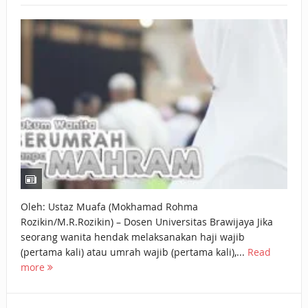
BAGAIMANA CARA MEMBAYAR ZAKAT UANG?
UANG HARAM BISA MENJADI HALAL JIKA SEBAB
KEPEMILIKANNYA BERUBAH
ISTIDLAL BATIL VS ISTIDLAL SYAR’I
BAHASA CINTA KARENA ALLAH
HUKUM MEMBAYAR ZAKAT DENGAN CARA MENGANGSUR
HUKUM MEMBAYAR ZAKAT KEPADA KERABAT SENDIRI
Oleh: Ustaz Muafa (Mokhamad Rohma
Rozikin/M.R.Rozikin) – Dosen Universitas Brawijaya Jika
seorang wanita hendak melaksanakan haji wajib
(pertama kali) atau umrah wajib (pertama kali),...
Read
more