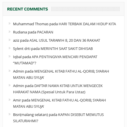
RECENT COMMENTS
Muhammad Thomas
pada
HARI TERBAIK DALAM HIDUP KITA
Rudiana
pada
PACARAN
aziz
pada
ASAL USUL TARAWIH 8, 20 DAN 36 RAKAAT
Sylent drti
pada
MERINTIH SAAT SAKIT DIHISAB
Iqbal
pada
APA PENTINGNYA MENCARI PENDAPAT
“MU’TAMAD”?
Admin
pada
MENGENAL KITAB FATHU AL-QORIB, SYARAH
MATAN ABU SYUJA’
Admin
pada
DAFTAR NAMA KITAB UNTUK MENGECEK
HARAKAT NAMA (Spesial Untuk Para Ustaz)
Amir
pada
MENGENAL KITAB FATHU AL-QORIB, SYARAH
MATAN ABU SYUJA’
Bisri(malang selatan)
pada
KAPAN DISEBUT MEMUTUS
SILATURAHMI?