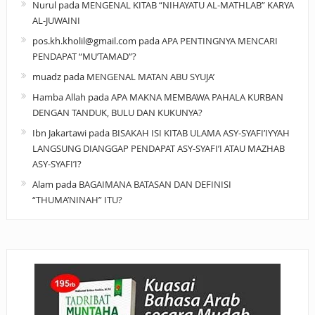
Nurul
pada
MENGENAL KITAB “NIHAYATU AL-MATHLAB” KARYA
AL-JUWAINI
pos.kh.kholil@gmail.com
pada
APA PENTINGNYA MENCARI
PENDAPAT “MU’TAMAD”?
muadz
pada
MENGENAL MATAN ABU SYUJA’
Hamba Allah
pada
APA MAKNA MEMBAWA PAHALA KURBAN
DENGAN TANDUK, BULU DAN KUKUNYA?
Ibn Jakartawi
pada
BISAKAH ISI KITAB ULAMA ASY-SYAFI’IYYAH
LANGSUNG DIANGGAP PENDAPAT ASY-SYAFI’I ATAU MAZHAB
ASY-SYAFI’I?
Alam
pada
BAGAIMANA BATASAN DAN DEFINISI
“THUMA’NINAH” ITU?