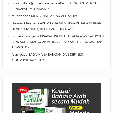
pos.kh.kholil@gmail.com
pada
APA PENTINGNYA MENCARI
PENDAPAT “MU’TAMAD”?
muadz
pada
MENGENAL MATAN ABU SYUJA’
Hamba Allah
pada
APA MAKNA MEMBAWA PAHALA KURBAN
DENGAN TANDUK, BULU DAN KUKUNYA?
Ibn Jakartawi
pada
BISAKAH ISI KITAB ULAMA ASY-SYAFI’IYYAH
LANGSUNG DIANGGAP PENDAPAT ASY-SYAFI’I ATAU MAZHAB
ASY-SYAFI’I?
Alam
pada
BAGAIMANA BATASAN DAN DEFINISI
“THUMA’NINAH” ITU?