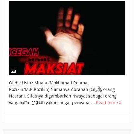
BAGAIMANA CARA MEMBAYAR ZAKAT UANG?
UANG HARAM BISA MENJADI HALAL JIKA SEBAB
KEPEMILIKANNYA BERUBAH
ISTIDLAL BATIL VS ISTIDLAL SYAR’I
BAHASA CINTA KARENA ALLAH
HUKUM MEMBAYAR ZAKAT DENGAN CARA MENGANGSUR
HUKUM MEMBAYAR ZAKAT KEPADA KERABAT SENDIRI
Oleh : Ustaz Muafa (Mokhamad Rohma
Rozikin/M.R.Rozikin) Namanya Abrahah (أَبْرَهَةُ), orang
Nasrani. Sifatnya digambarkan riwayat sebagai orang
yang ḥalīm (الحَلِيْمُ) yakni sangat penyabar...
Read more