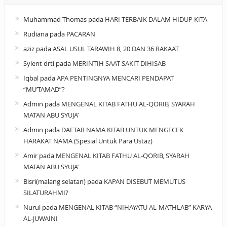
Muhammad Thomas
pada
HARI TERBAIK DALAM HIDUP KITA
Rudiana
pada
PACARAN
aziz
pada
ASAL USUL TARAWIH 8, 20 DAN 36 RAKAAT
Sylent drti
pada
MERINTIH SAAT SAKIT DIHISAB
Iqbal
pada
APA PENTINGNYA MENCARI PENDAPAT
“MU’TAMAD”?
Admin
pada
MENGENAL KITAB FATHU AL-QORIB, SYARAH
MATAN ABU SYUJA’
Admin
pada
DAFTAR NAMA KITAB UNTUK MENGECEK
HARAKAT NAMA (Spesial Untuk Para Ustaz)
Amir
pada
MENGENAL KITAB FATHU AL-QORIB, SYARAH
MATAN ABU SYUJA’
Bisri(malang selatan)
pada
KAPAN DISEBUT MEMUTUS
SILATURAHMI?
Nurul
pada
MENGENAL KITAB “NIHAYATU AL-MATHLAB” KARYA
AL-JUWAINI