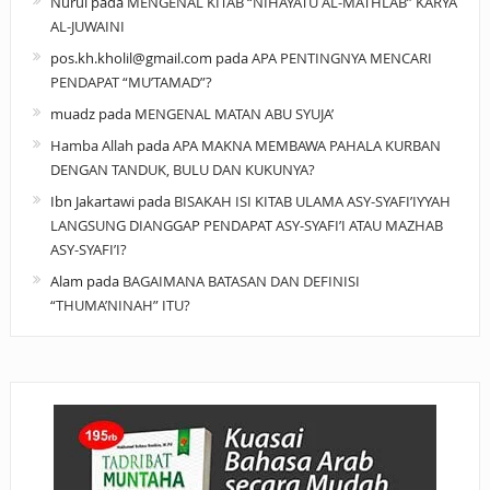
Nurul
pada
MENGENAL KITAB “NIHAYATU AL-MATHLAB” KARYA
AL-JUWAINI
pos.kh.kholil@gmail.com
pada
APA PENTINGNYA MENCARI
PENDAPAT “MU’TAMAD”?
muadz
pada
MENGENAL MATAN ABU SYUJA’
Hamba Allah
pada
APA MAKNA MEMBAWA PAHALA KURBAN
DENGAN TANDUK, BULU DAN KUKUNYA?
Ibn Jakartawi
pada
BISAKAH ISI KITAB ULAMA ASY-SYAFI’IYYAH
LANGSUNG DIANGGAP PENDAPAT ASY-SYAFI’I ATAU MAZHAB
ASY-SYAFI’I?
Alam
pada
BAGAIMANA BATASAN DAN DEFINISI
“THUMA’NINAH” ITU?