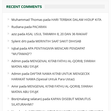
RECENT COMMENTS
Muhammad Thomas
pada
HARI TERBAIK DALAM HIDUP KITA
Rudiana
pada
PACARAN
aziz
pada
ASAL USUL TARAWIH 8, 20 DAN 36 RAKAAT
Sylent drti
pada
MERINTIH SAAT SAKIT DIHISAB
Iqbal
pada
APA PENTINGNYA MENCARI PENDAPAT
“MU’TAMAD”?
Admin
pada
MENGENAL KITAB FATHU AL-QORIB, SYARAH
MATAN ABU SYUJA’
Admin
pada
DAFTAR NAMA KITAB UNTUK MENGECEK
HARAKAT NAMA (Spesial Untuk Para Ustaz)
Amir
pada
MENGENAL KITAB FATHU AL-QORIB, SYARAH
MATAN ABU SYUJA’
Bisri(malang selatan)
pada
KAPAN DISEBUT MEMUTUS
SILATURAHMI?