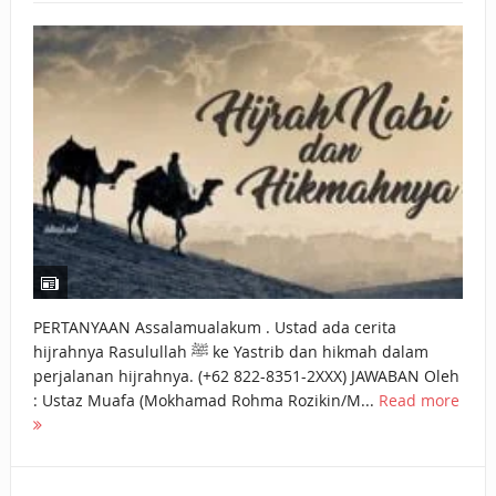
BAGAIMANA CARA MEMBAYAR ZAKAT UANG?
UANG HARAM BISA MENJADI HALAL JIKA SEBAB
KEPEMILIKANNYA BERUBAH
ISTIDLAL BATIL VS ISTIDLAL SYAR’I
BAHASA CINTA KARENA ALLAH
HUKUM MEMBAYAR ZAKAT DENGAN CARA MENGANGSUR
HUKUM MEMBAYAR ZAKAT KEPADA KERABAT SENDIRI
PERTANYAAN Assalamualakum . Ustad ada cerita
hijrahnya Rasulullah ﷺ ke Yastrib dan hikmah dalam
perjalanan hijrahnya. (+62 822-8351-2XXX) JAWABAN Oleh
: Ustaz Muafa (Mokhamad Rohma Rozikin/M...
Read more