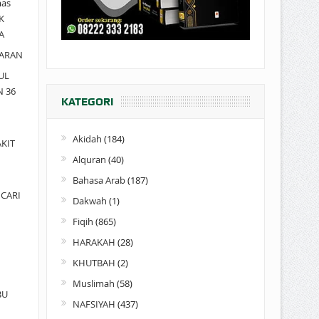
as
K
A
ARAN
UL
N 36
KATEGORI
Akidah
(184)
KIT
Alquran
(40)
Bahasa Arab
(187)
CARI
Dakwah
(1)
Fiqih
(865)
HARAKAH
(28)
KHUTBAH
(2)
Muslimah
(58)
BU
NAFSIYAH
(437)