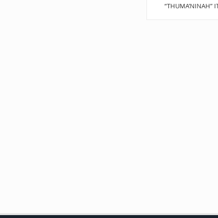
“THUMA’NINAH” I