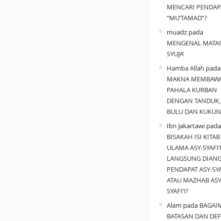
MENCARI PENDAP
“MU’TAMAD”?
muadz
pada
MENGENAL MATA
SYUJA’
Hamba Allah
pad
MAKNA MEMBAW
PAHALA KURBAN
DENGAN TANDUK,
BULU DAN KUKUN
Ibn Jakartawi
pada
BISAKAH ISI KITAB
ULAMA ASY-SYAFI’
LANGSUNG DIAN
PENDAPAT ASY-SYAF
ATAU MAZHAB ASY
SYAFI’I?
Alam
pada
BAGAI
BATASAN DAN DEF