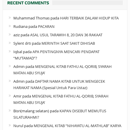
RECENT COMMENTS
Muhammad Thomas
pada
HARI TERBAIK DALAM HIDUP KITA
Rudiana
pada
PACARAN
aziz
pada
ASAL USUL TARAWIH 8, 20 DAN 36 RAKAAT
Sylent drti
pada
MERINTIH SAAT SAKIT DIHISAB
Iqbal
pada
APA PENTINGNYA MENCARI PENDAPAT
“MU’TAMAD”?
Admin
pada
MENGENAL KITAB FATHU AL-QORIB, SYARAH
MATAN ABU SYUJA’
Admin
pada
DAFTAR NAMA KITAB UNTUK MENGECEK
HARAKAT NAMA (Spesial Untuk Para Ustaz)
Amir
pada
MENGENAL KITAB FATHU AL-QORIB, SYARAH
MATAN ABU SYUJA’
Bisri(malang selatan)
pada
KAPAN DISEBUT MEMUTUS
SILATURAHMI?
Nurul
pada
MENGENAL KITAB “NIHAYATU AL-MATHLAB” KARYA