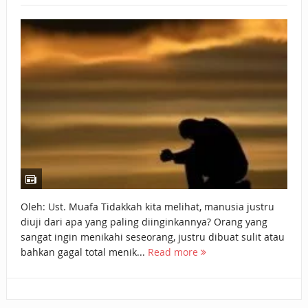
BAGAIMANA CARA MEMBAYAR ZAKAT UANG?
UANG HARAM BISA MENJADI HALAL JIKA SEBAB
KEPEMILIKANNYA BERUBAH
ISTIDLAL BATIL VS ISTIDLAL SYAR’I
BAHASA CINTA KARENA ALLAH
HUKUM MEMBAYAR ZAKAT DENGAN CARA MENGANGSUR
HUKUM MEMBAYAR ZAKAT KEPADA KERABAT SENDIRI
Oleh: Ust. Muafa Tidakkah kita melihat, manusia justru
diuji dari apa yang paling diinginkannya? Orang yang
sangat ingin menikahi seseorang, justru dibuat sulit atau
bahkan gagal total menik...
Read more