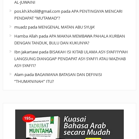
AL-JUWAINI
pos.kh.kholil@gmail.com
pada
APA PENTINGNYA MENCARI
PENDAPAT “MU’TAMAD”?
muadz
pada
MENGENAL MATAN ABU SYUJA’
Hamba Allah
pada
APA MAKNA MEMBAWA PAHALA KURBAN
DENGAN TANDUK, BULU DAN KUKUNYA?
Ibn Jakartawi
pada
BISAKAH ISI KITAB ULAMA ASY-SYAFI’IYYAH
LANGSUNG DIANGGAP PENDAPAT ASY-SYAFI’I ATAU MAZHAB
ASY-SYAFI’I?
Alam
pada
BAGAIMANA BATASAN DAN DEFINISI
“THUMA’NINAH” ITU?