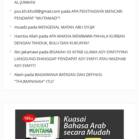
AL-JUWAINI
pos.kh.kholil@gmail.com
pada
APA PENTINGNYA MENCARI
PENDAPAT “MU’TAMAD”?
muadz
pada
MENGENAL MATAN ABU SYUJA’
Hamba Allah
pada
APA MAKNA MEMBAWA PAHALA KURBAN
DENGAN TANDUK, BULU DAN KUKUNYA?
Ibn Jakartawi
pada
BISAKAH ISI KITAB ULAMA ASY-SYAFI’IYYAH
LANGSUNG DIANGGAP PENDAPAT ASY-SYAFI’I ATAU MAZHAB
ASY-SYAFI’I?
Alam
pada
BAGAIMANA BATASAN DAN DEFINISI
“THUMA’NINAH” ITU?