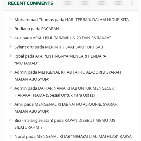
RECENT COMMENTS
Muhammad Thomas
pada
HARI TERBAIK DALAM HIDUP KITA
Rudiana
pada
PACARAN
aziz
pada
ASAL USUL TARAWIH 8, 20 DAN 36 RAKAAT
Sylent drti
pada
MERINTIH SAAT SAKIT DIHISAB
Iqbal
pada
APA PENTINGNYA MENCARI PENDAPAT
“MU’TAMAD”?
Admin
pada
MENGENAL KITAB FATHU AL-QORIB, SYARAH
MATAN ABU SYUJA’
Admin
pada
DAFTAR NAMA KITAB UNTUK MENGECEK
HARAKAT NAMA (Spesial Untuk Para Ustaz)
Amir
pada
MENGENAL KITAB FATHU AL-QORIB, SYARAH
MATAN ABU SYUJA’
Bisri(malang selatan)
pada
KAPAN DISEBUT MEMUTUS
SILATURAHMI?
Nurul
pada
MENGENAL KITAB “NIHAYATU AL-MATHLAB” KARYA