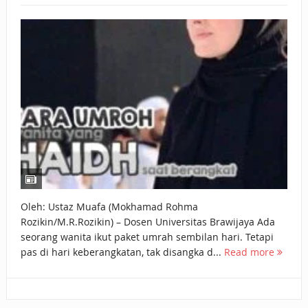
BAGAIMANA CARA MEMBAYAR ZAKAT UANG?
UANG HARAM BISA MENJADI HALAL JIKA SEBAB
KEPEMILIKANNYA BERUBAH
ISTIDLAL BATIL VS ISTIDLAL SYAR’I
BAHASA CINTA KARENA ALLAH
HUKUM MEMBAYAR ZAKAT DENGAN CARA MENGANGSUR
HUKUM MEMBAYAR ZAKAT KEPADA KERABAT SENDIRI
Oleh: Ustaz Muafa (Mokhamad Rohma
Rozikin/M.R.Rozikin) – Dosen Universitas Brawijaya Ada
seorang wanita ikut paket umrah sembilan hari. Tetapi
pas di hari keberangkatan, tak disangka d...
Read more