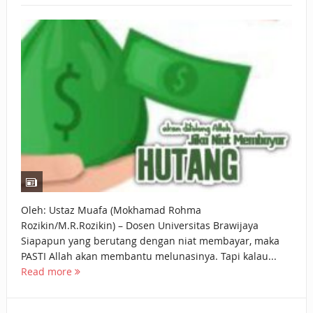
BAGAIMANA CARA MEMBAYAR ZAKAT UANG?
UANG HARAM BISA MENJADI HALAL JIKA SEBAB
KEPEMILIKANNYA BERUBAH
ISTIDLAL BATIL VS ISTIDLAL SYAR’I
BAHASA CINTA KARENA ALLAH
HUKUM MEMBAYAR ZAKAT DENGAN CARA MENGANGSUR
HUKUM MEMBAYAR ZAKAT KEPADA KERABAT SENDIRI
Oleh: Ustaz Muafa (Mokhamad Rohma
Rozikin/M.R.Rozikin) – Dosen Universitas Brawijaya
Siapapun yang berutang dengan niat membayar, maka
PASTI Allah akan membantu melunasinya. Tapi kalau...
Read more