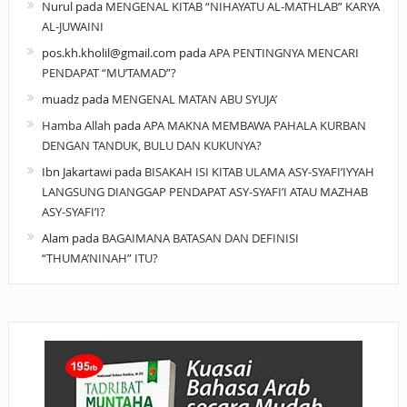
Nurul
pada
MENGENAL KITAB “NIHAYATU AL-MATHLAB” KARYA
AL-JUWAINI
pos.kh.kholil@gmail.com
pada
APA PENTINGNYA MENCARI
PENDAPAT “MU’TAMAD”?
muadz
pada
MENGENAL MATAN ABU SYUJA’
Hamba Allah
pada
APA MAKNA MEMBAWA PAHALA KURBAN
DENGAN TANDUK, BULU DAN KUKUNYA?
Ibn Jakartawi
pada
BISAKAH ISI KITAB ULAMA ASY-SYAFI’IYYAH
LANGSUNG DIANGGAP PENDAPAT ASY-SYAFI’I ATAU MAZHAB
ASY-SYAFI’I?
Alam
pada
BAGAIMANA BATASAN DAN DEFINISI
“THUMA’NINAH” ITU?