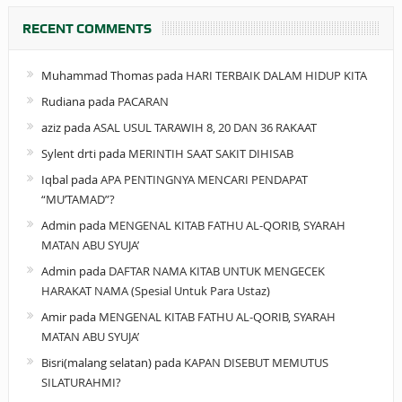
RECENT COMMENTS
Muhammad Thomas
pada
HARI TERBAIK DALAM HIDUP KITA
Rudiana
pada
PACARAN
aziz
pada
ASAL USUL TARAWIH 8, 20 DAN 36 RAKAAT
Sylent drti
pada
MERINTIH SAAT SAKIT DIHISAB
Iqbal
pada
APA PENTINGNYA MENCARI PENDAPAT
“MU’TAMAD”?
Admin
pada
MENGENAL KITAB FATHU AL-QORIB, SYARAH
MATAN ABU SYUJA’
Admin
pada
DAFTAR NAMA KITAB UNTUK MENGECEK
HARAKAT NAMA (Spesial Untuk Para Ustaz)
Amir
pada
MENGENAL KITAB FATHU AL-QORIB, SYARAH
MATAN ABU SYUJA’
Bisri(malang selatan)
pada
KAPAN DISEBUT MEMUTUS
SILATURAHMI?