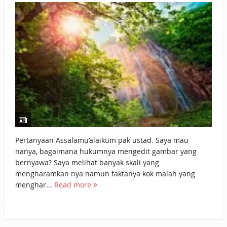
BAGAIMANA CARA MEMBAYAR ZAKAT UANG?
UANG HARAM BISA MENJADI HALAL JIKA SEBAB
KEPEMILIKANNYA BERUBAH
ISTIDLAL BATIL VS ISTIDLAL SYAR’I
BAHASA CINTA KARENA ALLAH
HUKUM MEMBAYAR ZAKAT DENGAN CARA MENGANGSUR
HUKUM MEMBAYAR ZAKAT KEPADA KERABAT SENDIRI
Pertanyaan Assalamu’alaikum pak ustad. Saya mau
nanya, bagaimana hukumnya mengedit gambar yang
bernyawa? Saya melihat banyak skali yang
mengharamkan nya namun faktanya kok malah yang
menghar...
Read more