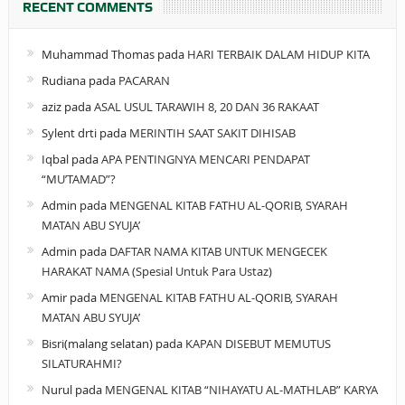
RECENT COMMENTS
Muhammad Thomas
pada
HARI TERBAIK DALAM HIDUP KITA
Rudiana
pada
PACARAN
aziz
pada
ASAL USUL TARAWIH 8, 20 DAN 36 RAKAAT
Sylent drti
pada
MERINTIH SAAT SAKIT DIHISAB
Iqbal
pada
APA PENTINGNYA MENCARI PENDAPAT
“MU’TAMAD”?
Admin
pada
MENGENAL KITAB FATHU AL-QORIB, SYARAH
MATAN ABU SYUJA’
Admin
pada
DAFTAR NAMA KITAB UNTUK MENGECEK
HARAKAT NAMA (Spesial Untuk Para Ustaz)
Amir
pada
MENGENAL KITAB FATHU AL-QORIB, SYARAH
MATAN ABU SYUJA’
Bisri(malang selatan)
pada
KAPAN DISEBUT MEMUTUS
SILATURAHMI?
Nurul
pada
MENGENAL KITAB “NIHAYATU AL-MATHLAB” KARYA