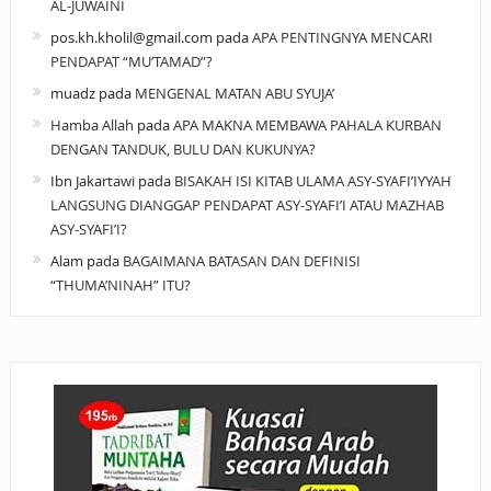
AL-JUWAINI
pos.kh.kholil@gmail.com
pada
APA PENTINGNYA MENCARI
PENDAPAT “MU’TAMAD”?
muadz
pada
MENGENAL MATAN ABU SYUJA’
Hamba Allah
pada
APA MAKNA MEMBAWA PAHALA KURBAN
DENGAN TANDUK, BULU DAN KUKUNYA?
Ibn Jakartawi
pada
BISAKAH ISI KITAB ULAMA ASY-SYAFI’IYYAH
LANGSUNG DIANGGAP PENDAPAT ASY-SYAFI’I ATAU MAZHAB
ASY-SYAFI’I?
Alam
pada
BAGAIMANA BATASAN DAN DEFINISI
“THUMA’NINAH” ITU?