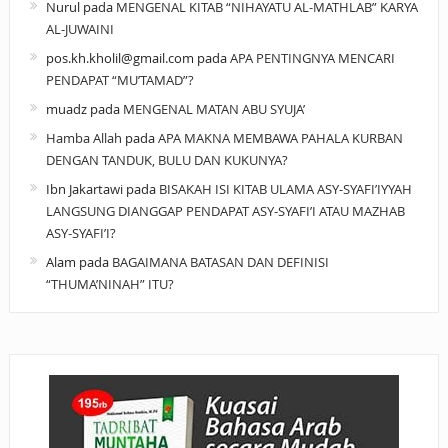
Nurul
pada
MENGENAL KITAB “NIHAYATU AL-MATHLAB” KARYA
AL-JUWAINI
pos.kh.kholil@gmail.com
pada
APA PENTINGNYA MENCARI
PENDAPAT “MU’TAMAD”?
muadz
pada
MENGENAL MATAN ABU SYUJA’
Hamba Allah
pada
APA MAKNA MEMBAWA PAHALA KURBAN
DENGAN TANDUK, BULU DAN KUKUNYA?
Ibn Jakartawi
pada
BISAKAH ISI KITAB ULAMA ASY-SYAFI’IYYAH
LANGSUNG DIANGGAP PENDAPAT ASY-SYAFI’I ATAU MAZHAB
ASY-SYAFI’I?
Alam
pada
BAGAIMANA BATASAN DAN DEFINISI
“THUMA’NINAH” ITU?