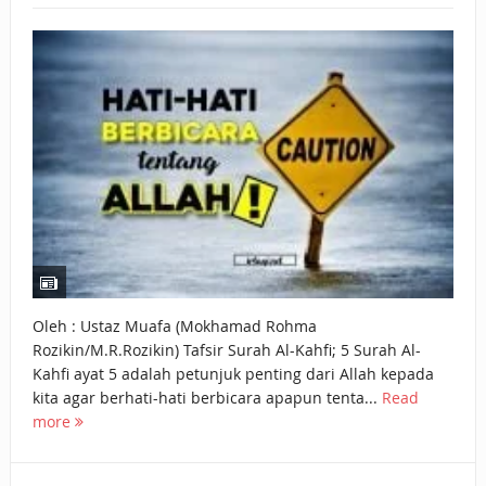
BAGAIMANA CARA MEMBAYAR ZAKAT UANG?
UANG HARAM BISA MENJADI HALAL JIKA SEBAB
KEPEMILIKANNYA BERUBAH
ISTIDLAL BATIL VS ISTIDLAL SYAR’I
BAHASA CINTA KARENA ALLAH
HUKUM MEMBAYAR ZAKAT DENGAN CARA MENGANGSUR
HUKUM MEMBAYAR ZAKAT KEPADA KERABAT SENDIRI
Oleh : Ustaz Muafa (Mokhamad Rohma
Rozikin/M.R.Rozikin) Tafsir Surah Al-Kahfi; 5 Surah Al-
Kahfi ayat 5 adalah petunjuk penting dari Allah kepada
kita agar berhati-hati berbicara apapun tenta...
Read
more