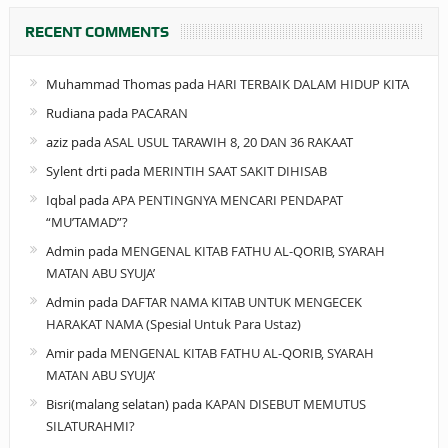
RECENT COMMENTS
Muhammad Thomas
pada
HARI TERBAIK DALAM HIDUP KITA
Rudiana
pada
PACARAN
aziz
pada
ASAL USUL TARAWIH 8, 20 DAN 36 RAKAAT
Sylent drti
pada
MERINTIH SAAT SAKIT DIHISAB
Iqbal
pada
APA PENTINGNYA MENCARI PENDAPAT
“MU’TAMAD”?
Admin
pada
MENGENAL KITAB FATHU AL-QORIB, SYARAH
MATAN ABU SYUJA’
Admin
pada
DAFTAR NAMA KITAB UNTUK MENGECEK
HARAKAT NAMA (Spesial Untuk Para Ustaz)
Amir
pada
MENGENAL KITAB FATHU AL-QORIB, SYARAH
MATAN ABU SYUJA’
Bisri(malang selatan)
pada
KAPAN DISEBUT MEMUTUS
SILATURAHMI?