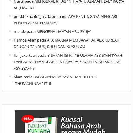
Nurul
pada
MENGENAL KITAB “NIHAYATU AL-MATHLAB” KARYA
AL-JUWAINI
pos.kh.kholil@gmail.com
pada
APA PENTINGNYA MENCARI
PENDAPAT “MU’TAMAD”?
muadz
pada
MENGENAL MATAN ABU SYUJA’
Hamba Allah
pada
APA MAKNA MEMBAWA PAHALA KURBAN
DENGAN TANDUK, BULU DAN KUKUNYA?
Ibn Jakartawi
pada
BISAKAH ISI KITAB ULAMA ASY-SYAFI’IYYAH
LANGSUNG DIANGGAP PENDAPAT ASY-SYAFI’I ATAU MAZHAB
ASY-SYAFI’I?
Alam
pada
BAGAIMANA BATASAN DAN DEFINISI
“THUMA’NINAH” ITU?