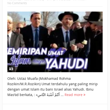
No Comments
BAGAIMANA CARA MEMBAYAR ZAKAT UANG?
UANG HARAM BISA MENJADI HALAL JIKA SEBAB
KEPEMILIKANNYA BERUBAH
ISTIDLAL BATIL VS ISTIDLAL SYAR’I
BAHASA CINTA KARENA ALLAH
HUKUM MEMBAYAR ZAKAT DENGAN CARA MENGANGSUR
HUKUM MEMBAYAR ZAKAT KEPADA KERABAT SENDIRI
Oleh: Ustaz Muafa (Mokhamad Rohma
Rozikin/M.R.Rozikin) Umat terdahulu yang paling mirip
dengan umat Islam itu bani Israel alias Yahudi. Ibnu
Mas‘ūd berkata, : «أَنْتُمْ ‌أَشْبَهُ ‌النَّاسِ ‌...
Read more