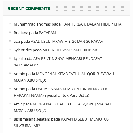
RECENT COMMENTS
Muhammad Thomas
pada
HARI TERBAIK DALAM HIDUP KITA
Rudiana
pada
PACARAN
aziz
pada
ASAL USUL TARAWIH 8, 20 DAN 36 RAKAAT
Sylent drti
pada
MERINTIH SAAT SAKIT DIHISAB
Iqbal
pada
APA PENTINGNYA MENCARI PENDAPAT
“MU’TAMAD”?
Admin
pada
MENGENAL KITAB FATHU AL-QORIB, SYARAH
MATAN ABU SYUJA’
Admin
pada
DAFTAR NAMA KITAB UNTUK MENGECEK
HARAKAT NAMA (Spesial Untuk Para Ustaz)
Amir
pada
MENGENAL KITAB FATHU AL-QORIB, SYARAH
MATAN ABU SYUJA’
Bisri(malang selatan)
pada
KAPAN DISEBUT MEMUTUS
SILATURAHMI?