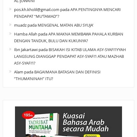
AL-JUWAINI
pos.kh.kholil@gmail.com
pada
APA PENTINGNYA MENCARI
PENDAPAT “MU’TAMAD”?
muadz
pada
MENGENAL MATAN ABU SYUJA’
Hamba Allah
pada
APA MAKNA MEMBAWA PAHALA KURBAN
DENGAN TANDUK, BULU DAN KUKUNYA?
Ibn Jakartawi
pada
BISAKAH ISI KITAB ULAMA ASY-SYAFI’IYYAH
LANGSUNG DIANGGAP PENDAPAT ASY-SYAFI’I ATAU MAZHAB
ASY-SYAFI’I?
Alam
pada
BAGAIMANA BATASAN DAN DEFINISI
“THUMA’NINAH” ITU?