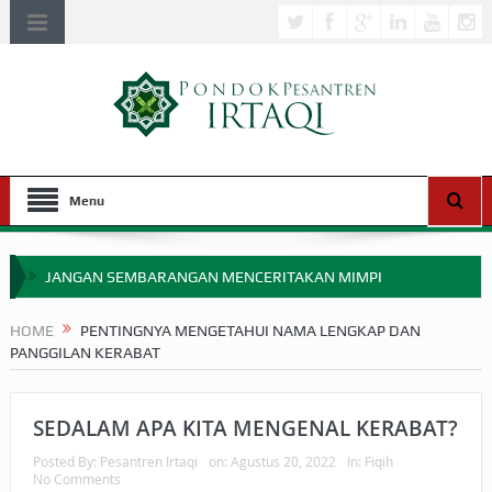
Menu
JANGAN SEMBARANGAN MENCERITAKAN MIMPI
APAKAH ULAMA SALEH PERLU MASUK SCOPUS?
HOME
PENTINGNYA MENGETAHUI NAMA LENGKAP DAN
PANGGILAN KERABAT
MIMPI YANG DIABAIKAN MENJELANG PERANG BADAR
APA HUKUM MEMPERCEPAT PEMBAYARAN ZAKAT
SEDALAM APA KITA MENGENAL KERABAT?
SEBELUM TIBA SAAT WAJIB?
Posted By:
Pesantren Irtaqi
on:
Agustus 20, 2022
In:
Fiqih
No Comments
HAKIKAT NIKMAT DI DUNIA!