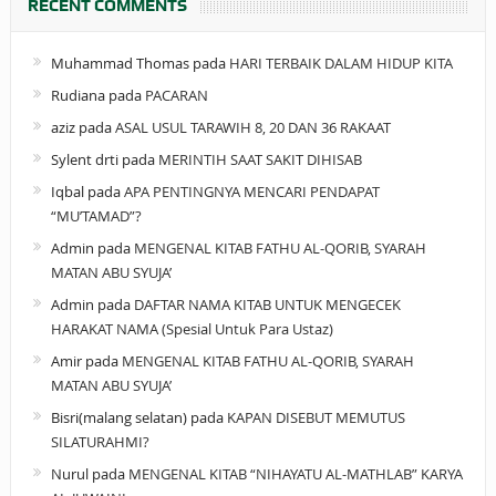
RECENT COMMENTS
Muhammad Thomas
pada
HARI TERBAIK DALAM HIDUP KITA
Rudiana
pada
PACARAN
aziz
pada
ASAL USUL TARAWIH 8, 20 DAN 36 RAKAAT
Sylent drti
pada
MERINTIH SAAT SAKIT DIHISAB
Iqbal
pada
APA PENTINGNYA MENCARI PENDAPAT
“MU’TAMAD”?
Admin
pada
MENGENAL KITAB FATHU AL-QORIB, SYARAH
MATAN ABU SYUJA’
Admin
pada
DAFTAR NAMA KITAB UNTUK MENGECEK
HARAKAT NAMA (Spesial Untuk Para Ustaz)
Amir
pada
MENGENAL KITAB FATHU AL-QORIB, SYARAH
MATAN ABU SYUJA’
Bisri(malang selatan)
pada
KAPAN DISEBUT MEMUTUS
SILATURAHMI?
Nurul
pada
MENGENAL KITAB “NIHAYATU AL-MATHLAB” KARYA