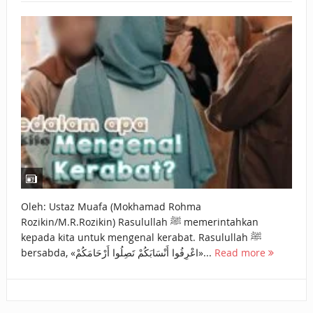
BAGAIMANA CARA MEMBAYAR ZAKAT UANG?
UANG HARAM BISA MENJADI HALAL JIKA SEBAB
KEPEMILIKANNYA BERUBAH
ISTIDLAL BATIL VS ISTIDLAL SYAR’I
BAHASA CINTA KARENA ALLAH
HUKUM MEMBAYAR ZAKAT DENGAN CARA MENGANGSUR
HUKUM MEMBAYAR ZAKAT KEPADA KERABAT SENDIRI
Oleh: Ustaz Muafa (Mokhamad Rohma
Rozikin/M.R.Rozikin) Rasulullah ﷺ memerintahkan
kepada kita untuk mengenal kerabat. Rasulullah ﷺ
bersabda, «اعْرِفُوا ‌أَنْسَابَكُمْ تَصِلُوا أَرْحَامَكُمْ»...
Read more