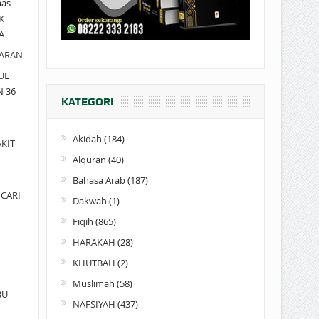
as
K
A
ARAN
UL
N 36
KATEGORI
Akidah
(184)
KIT
Alquran
(40)
Bahasa Arab
(187)
CARI
Dakwah
(1)
Fiqih
(865)
HARAKAH
(28)
KHUTBAH
(2)
Muslimah
(58)
BU
NAFSIYAH
(437)