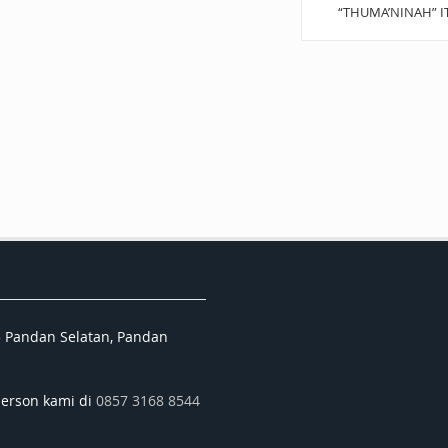
“THUMA’NINAH” I
5 Pandan Selatan, Pandan
person kami di
0857 3168 8544