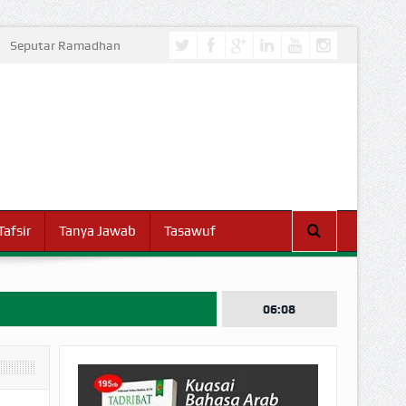
Seputar Ramadhan
Tafsir
Tanya Jawab
Tasawuf
06:08
I DUNIA!