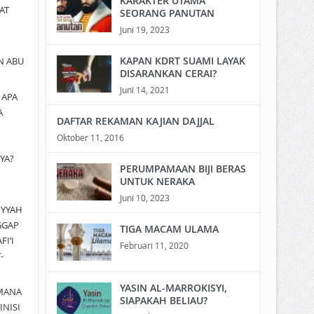
KARAKTER UTAMA
AT
SEORANG PANUTAN
Juni 19, 2023
KAPAN KDRT SUAMI LAYAK
N ABU
DISARANKAN CERAI?
Juni 14, 2021
a
APA
A
DAFTAR REKAMAN KAJIAN DAJJAL
Oktober 11, 2016
YA?
PERUMPAMAAN BIJI BERAS
UNTUK NERAKA
Juni 10, 2023
IYYAH
GGAP
TIGA MACAM ULAMA
I’I
Februari 11, 2020
-
YASIN AL-MARROKISYI,
MANA
SIAPAKAH BELIAU?
INISI