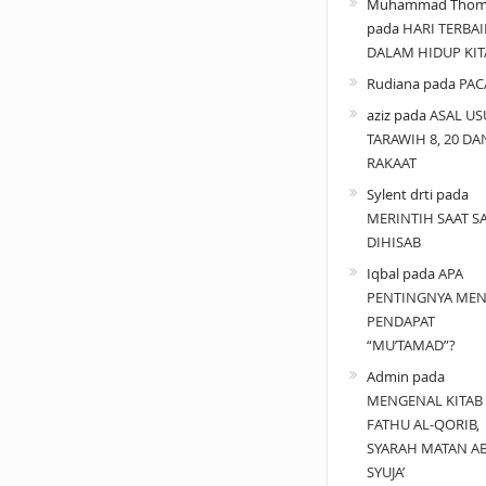
Muhammad Thom
pada
HARI TERBAI
DALAM HIDUP KIT
Rudiana
pada
PAC
aziz
pada
ASAL US
TARAWIH 8, 20 DA
RAKAAT
Sylent drti
pada
MERINTIH SAAT SA
DIHISAB
Iqbal
pada
APA
PENTINGNYA MEN
PENDAPAT
“MU’TAMAD”?
Admin
pada
MENGENAL KITAB
FATHU AL-QORIB,
SYARAH MATAN A
SYUJA’