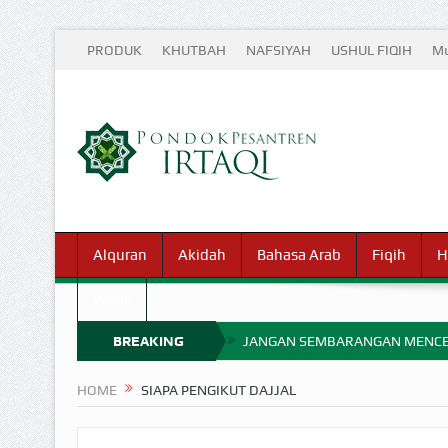
PRODUK
KHUTBAH
NAFSIYAH
USHUL FIQIH
Mu
Alquran
Akidah
Bahasa Arab
Fiqih
H
Waris
BREAKING
JANGAN SEMBARANGAN MENCE
MIMPI YANG DIABAIKAN MENJ
NEWS
HOME
SIAPA PENGIKUT DAJJAL
APA HUKUM MEMPERCEPAT PEMB