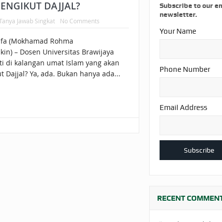
AKAT UANG?
UANG HARAM BISA MENJADI HALAL JIKA SEBAB K
PENGIKUT DAJJAL?
Subscribe to our e
newsletter.
Tanya Jawab Singkat
No Comments
’I
BAHASA CINTA KARENA ALLAH
HUKUM MEMBAYAR ZAKA
Your Name
afa (Mokhamad Rohma
DA KERABAT SENDIRI
kin) – Dosen Universitas Brawijaya
i di kalangan umat Islam yang akan
Phone Number
 Dajjal? Ya, ada. Bukan hanya ada...
Email Address
RECENT COMMEN