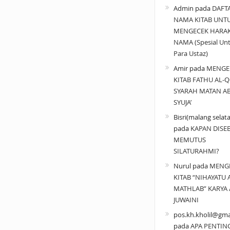
Admin
pada
DAFT
NAMA KITAB UNT
MENGECEK HARA
NAMA (Spesial Un
Para Ustaz)
Amir
pada
MENGE
KITAB FATHU AL-Q
SYARAH MATAN A
SYUJA’
Bisri(malang selat
pada
KAPAN DISE
MEMUTUS
SILATURAHMI?
Nurul
pada
MENG
KITAB “NIHAYATU 
MATHLAB” KARYA 
JUWAINI
pos.kh.kholil@gma
pada
APA PENTIN