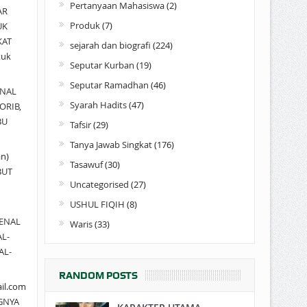
Pertanyaan Mahasiswa
(2)
AR
Produk
(7)
UK
KAT
sejarah dan biografi
(224)
tuk
Seputar Kurban
(19)
Seputar Ramadhan
(46)
NAL
Syarah Hadits
(47)
ORIB,
BU
Tafsir
(29)
Tanya Jawab Singkat
(176)
an)
Tasawuf
(30)
BUT
Uncategorised
(27)
USHUL FIQIH
(8)
ENAL
Waris
(33)
AL-
AL-
RANDOM POSTS
il.com
GNYA