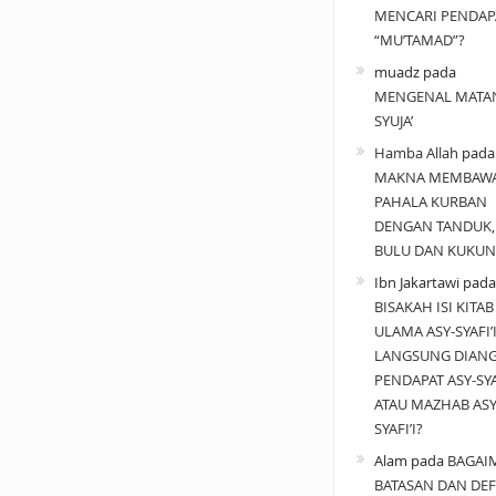
MENCARI PENDAP
“MU’TAMAD”?
muadz
pada
MENGENAL MATA
SYUJA’
Hamba Allah
pad
MAKNA MEMBAW
PAHALA KURBAN
DENGAN TANDUK,
BULU DAN KUKUN
Ibn Jakartawi
pada
BISAKAH ISI KITAB
ULAMA ASY-SYAFI’
LANGSUNG DIAN
PENDAPAT ASY-SYAF
ATAU MAZHAB ASY
SYAFI’I?
Alam
pada
BAGAI
BATASAN DAN DEF