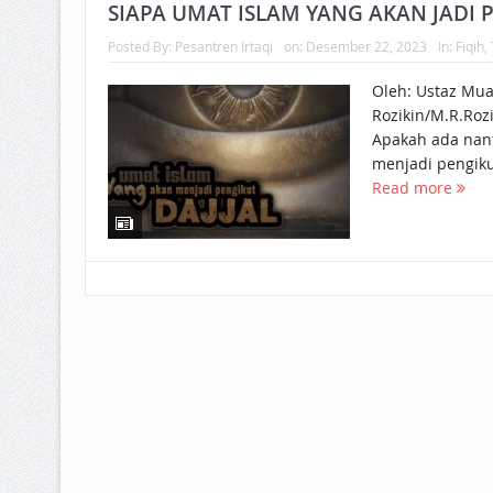
BAGAIMANA CARA MEMBAYAR Z
SIAPA UMAT ISLAM YANG AKAN JADI 
Posted By:
Pesantren Irtaqi
on:
Desember 22, 2023
In:
Fiqih
,
ISTIDLAL BATIL VS ISTIDLAL SYAR
Oleh: Ustaz Mu
HUKUM MEMBAYAR ZAKAT KEPA
Rozikin/M.R.Rozi
Apakah ada nant
menjadi pengikut
Read more