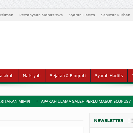
slimah
Pertanyaan Mahasiswa
Syarah Hadits
Seputar Kurban
arakah
Nafsiyah
Sejarah & Biografi
Syarah Hadits
RITAKAN MIMPI
APAKAH ULAMA SALEH PERLU MASUK SCOPUS?
ELANG PERANG BADAR
NEWSLETTER
AYARAN ZAKAT SEBELUM TIBA SAAT WAJIB?
HAKIKAT NIKMAT D