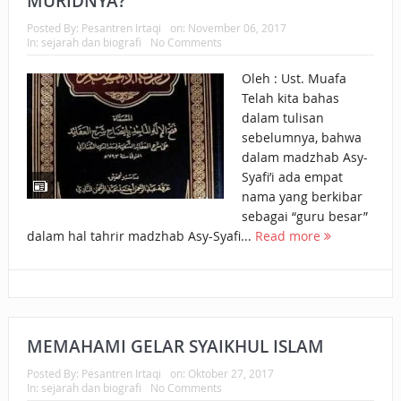
MURIDNYA?
SALEH PERLU
Posted By:
Pesantren Irtaqi
on:
November 06, 2017
In:
sejarah dan biografi
No Comments
MASUK SCOPUS?
Oleh : Ust. Muafa
MIMPI YANG
Telah kita bahas
dalam tulisan
DIABAIKAN
sebelumnya, bahwa
dalam madzhab Asy-
MENJELANG
Syafi’i ada empat
PERANG BADAR
nama yang berkibar
sebagai “guru besar”
APA HUKUM
dalam hal tahrir madzhab Asy-Syafi...
Read more
MEMPERCEPAT
PEMBAYARAN
ZAKAT SEBELUM
MEMAHAMI GELAR SYAIKHUL ISLAM
TIBA SAAT WAJIB?
Posted By:
Pesantren Irtaqi
on:
Oktober 27, 2017
In:
sejarah dan biografi
No Comments
HAKIKAT