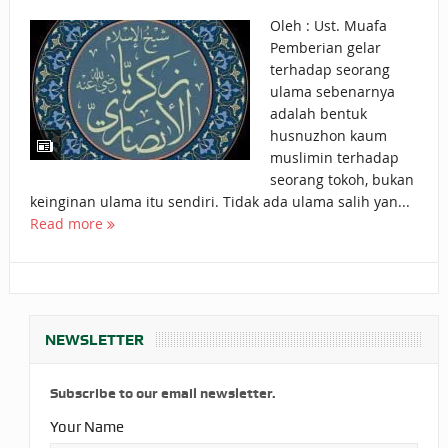
Oleh : Ust. Muafa
NIKMAT DI DUNIA!
Pemberian gelar
terhadap seorang
BAGAIMANA
ulama sebenarnya
CARA MEMBAYAR
adalah bentuk
husnuzhon kaum
ZAKAT UANG?
muslimin terhadap
seorang tokoh, bukan
UANG HARAM
keinginan ulama itu sendiri. Tidak ada ulama salih yan...
BISA MENJADI
Read more
HALAL JIKA SEBAB
KEPEMILIKANNYA
BERUBAH
NEWSLETTER
ISTIDLAL BATIL
Subscribe to our email newsletter.
VS ISTIDLAL SYAR’I
Your Name