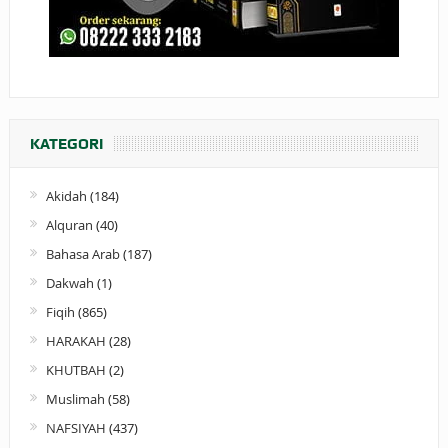
KATEGORI
Akidah
(184)
Alquran
(40)
Bahasa Arab
(187)
Dakwah
(1)
Fiqih
(865)
HARAKAH
(28)
KHUTBAH
(2)
Muslimah
(58)
NAFSIYAH
(437)