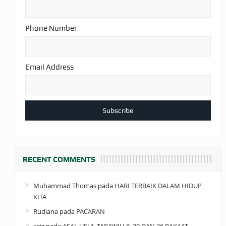
BAHASA CINTA
KARENA ALLAH
Phone Number
HUKUM
MEMBAYAR ZAKAT
Email Address
DENGAN CARA
MENGANGSUR
HUKUM
MEMBAYAR ZAKAT
KEPADA KERABAT
RECENT COMMENTS
SENDIRI
Muhammad Thomas
pada
HARI TERBAIK DALAM HIDUP
KITA
Rudiana
pada
PACARAN
aziz
pada
ASAL USUL TARAWIH 8, 20 DAN 36 RAKAAT