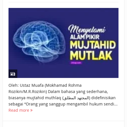
BAGAIMANA CARA MEMBAYAR ZAKAT UANG?
UANG HARAM BISA MENJADI HALAL JIKA SEBAB
KEPEMILIKANNYA BERUBAH
ISTIDLAL BATIL VS ISTIDLAL SYAR’I
BAHASA CINTA KARENA ALLAH
HUKUM MEMBAYAR ZAKAT DENGAN CARA MENGANGSUR
HUKUM MEMBAYAR ZAKAT KEPADA KERABAT SENDIRI
Oleh: Ustaz Muafa (Mokhamad Rohma
Rozikin/M.R.Rozikin) Dalam bahasa yang sederhana,
biasanya mujtahid muthlaq (المجتهد المطلق) didefinisikan
sebagai “Orang yang sanggup mengambil hukum sendi...
Read more