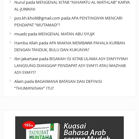
Nurul
pada
MENGENAL KITAB “NIHAYATU AL-MATHLAB” KARYA
AL-JUWAINI
pos.kh.kholil@gmail.com
pada
APA PENTINGNYA MENCARI
PENDAPAT “MU’TAMAD”?
muadz
pada
MENGENAL MATAN ABU SYUJA’
Hamba Allah
pada
APA MAKNA MEMBAWA PAHALA KURBAN
DENGAN TANDUK, BULU DAN KUKUNYA?
Ibn Jakartawi
pada
BISAKAH ISI KITAB ULAMA ASY-SYAFI’IYYAH
LANGSUNG DIANGGAP PENDAPAT ASY-SYAFI’I ATAU MAZHAB
ASY-SYAFI’I?
Alam
pada
BAGAIMANA BATASAN DAN DEFINISI
“THUMA’NINAH” ITU?