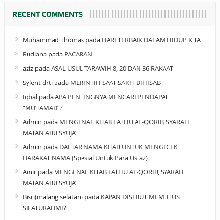
RECENT COMMENTS
Muhammad Thomas
pada
HARI TERBAIK DALAM HIDUP KITA
Rudiana
pada
PACARAN
aziz
pada
ASAL USUL TARAWIH 8, 20 DAN 36 RAKAAT
Sylent drti
pada
MERINTIH SAAT SAKIT DIHISAB
Iqbal
pada
APA PENTINGNYA MENCARI PENDAPAT
“MU’TAMAD”?
Admin
pada
MENGENAL KITAB FATHU AL-QORIB, SYARAH
MATAN ABU SYUJA’
Admin
pada
DAFTAR NAMA KITAB UNTUK MENGECEK
HARAKAT NAMA (Spesial Untuk Para Ustaz)
Amir
pada
MENGENAL KITAB FATHU AL-QORIB, SYARAH
MATAN ABU SYUJA’
Bisri(malang selatan)
pada
KAPAN DISEBUT MEMUTUS
SILATURAHMI?