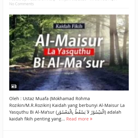
No Comments
BAGAIMANA CARA MEMBAYAR ZAKAT UANG?
UANG HARAM BISA MENJADI HALAL JIKA SEBAB
KEPEMILIKANNYA BERUBAH
ISTIDLAL BATIL VS ISTIDLAL SYAR’I
BAHASA CINTA KARENA ALLAH
HUKUM MEMBAYAR ZAKAT DENGAN CARA MENGANGSUR
HUKUM MEMBAYAR ZAKAT KEPADA KERABAT SENDIRI
Oleh : Ustaz Muafa (Mokhamad Rohma
Rozikin/M.R.Rozikin) Kaidah yang berbunyi Al-Maisur La
Yasquthu Bi Al-Ma’sur (الْمَيْسُوْرُ لاَ يَسْقُطُ بِالْمَعْسُوْرِ) adalah
kaidah fikih penting yang...
Read more