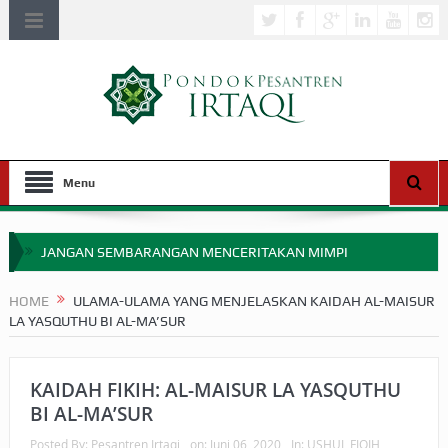
Menu
JANGAN SEMBARANGAN MENCERITAKAN MIMPI
APAKAH ULAMA SALEH PERLU MASUK SCOPUS?
HOME
ULAMA-ULAMA YANG MENJELASKAN KAIDAH AL-MAISUR
LA YASQUTHU BI AL-MA’SUR
MIMPI YANG DIABAIKAN MENJELANG PERANG BADAR
APA HUKUM MEMPERCEPAT PEMBAYARAN ZAKAT
KAIDAH FIKIH: AL-MAISUR LA YASQUTHU
SEBELUM TIBA SAAT WAJIB?
BI AL-MA’SUR
HAKIKAT NIKMAT DI DUNIA!
Posted By:
Pesantren Irtaqi
on:
Juni 06, 2020
In:
USHUL FIQIH