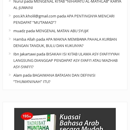
Nurul
pada
MENGENAL KITAB “NIHAYATU AL-MATHLAB” KARYA
AL-JUWAINI
pos.kh.kholil@gmail.com
pada
APA PENTINGNYA MENCARI
PENDAPAT “MU’TAMAD”?
muadz
pada
MENGENAL MATAN ABU SYUJA’
Hamba Allah
pada
APA MAKNA MEMBAWA PAHALA KURBAN
DENGAN TANDUK, BULU DAN KUKUNYA?
Ibn Jakartawi
pada
BISAKAH ISI KITAB ULAMA ASY-SYAFI’IYYAH
LANGSUNG DIANGGAP PENDAPAT ASY-SYAFI’I ATAU MAZHAB
ASY-SYAFI’I?
Alam
pada
BAGAIMANA BATASAN DAN DEFINISI
“THUMA’NINAH” ITU?