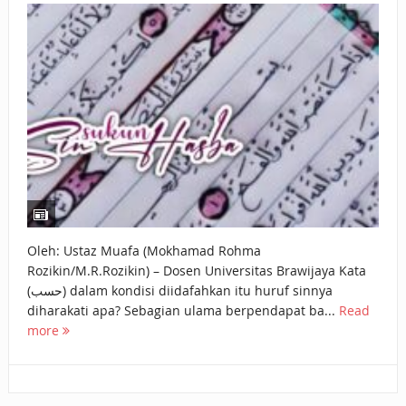
BAGAIMANA CARA MEMBAYAR ZAKAT UANG?
UANG HARAM BISA MENJADI HALAL JIKA SEBAB
KEPEMILIKANNYA BERUBAH
ISTIDLAL BATIL VS ISTIDLAL SYAR’I
BAHASA CINTA KARENA ALLAH
HUKUM MEMBAYAR ZAKAT DENGAN CARA MENGANGSUR
HUKUM MEMBAYAR ZAKAT KEPADA KERABAT SENDIRI
Oleh: Ustaz Muafa (Mokhamad Rohma
Rozikin/M.R.Rozikin) – Dosen Universitas Brawijaya Kata
(حسب) dalam kondisi diidafahkan itu huruf sinnya
diharakati apa? Sebagian ulama berpendapat ba...
Read
more