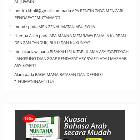
AL-JUWAINI
pos.kh.kholil@gmail.com
pada
APA PENTINGNYA MENCARI
PENDAPAT “MU’TAMAD”?
muadz
pada
MENGENAL MATAN ABU SYUJA’
Hamba Allah
pada
APA MAKNA MEMBAWA PAHALA KURBAN
DENGAN TANDUK, BULU DAN KUKUNYA?
Ibn Jakartawi
pada
BISAKAH ISI KITAB ULAMA ASY-SYAFI’IYYAH
LANGSUNG DIANGGAP PENDAPAT ASY-SYAFI’I ATAU MAZHAB
ASY-SYAFI’I?
Alam
pada
BAGAIMANA BATASAN DAN DEFINISI
“THUMA’NINAH” ITU?