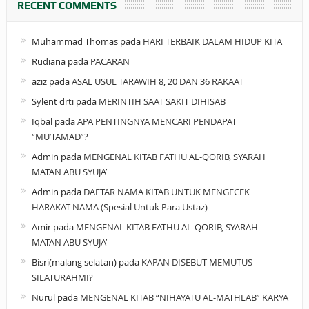
RECENT COMMENTS
Muhammad Thomas
pada
HARI TERBAIK DALAM HIDUP KITA
Rudiana
pada
PACARAN
aziz
pada
ASAL USUL TARAWIH 8, 20 DAN 36 RAKAAT
Sylent drti
pada
MERINTIH SAAT SAKIT DIHISAB
Iqbal
pada
APA PENTINGNYA MENCARI PENDAPAT
“MU’TAMAD”?
Admin
pada
MENGENAL KITAB FATHU AL-QORIB, SYARAH
MATAN ABU SYUJA’
Admin
pada
DAFTAR NAMA KITAB UNTUK MENGECEK
HARAKAT NAMA (Spesial Untuk Para Ustaz)
Amir
pada
MENGENAL KITAB FATHU AL-QORIB, SYARAH
MATAN ABU SYUJA’
Bisri(malang selatan)
pada
KAPAN DISEBUT MEMUTUS
SILATURAHMI?
Nurul
pada
MENGENAL KITAB “NIHAYATU AL-MATHLAB” KARYA