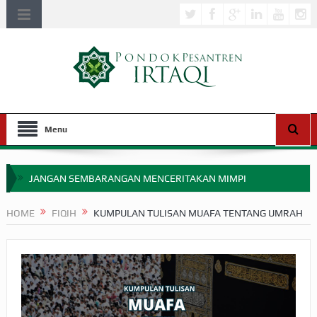
Menu
JANGAN SEMBARANGAN MENCERITAKAN MIMPI
APAKAH ULAMA SALEH PERLU MASUK SCOPUS?
HOME
FIQIH
KUMPULAN TULISAN MUAFA TENTANG UMRAH
MIMPI YANG DIABAIKAN MENJELANG PERANG BADAR
APA HUKUM MEMPERCEPAT PEMBAYARAN ZAKAT
SEBELUM TIBA SAAT WAJIB?
HAKIKAT NIKMAT DI DUNIA!