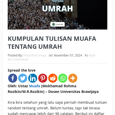
BAGAIMANA CARA MEMBAYAR ZAKAT UANG?
UANG HARAM BISA MENJADI HALAL JIKA SEBAB
KEPEMILIKANNYA BERUBAH
KUMPULAN TULISAN MUAFA
ISTIDLAL BATIL VS ISTIDLAL SYAR’I
TENTANG UMRAH
BAHASA CINTA KARENA ALLAH
Posted By:
Pesantren Irtaqi
on:
November 07, 2024
In:
Fiqih
HUKUM MEMBAYAR ZAKAT DENGAN CARA MENGANGSUR
No Comments
HUKUM MEMBAYAR ZAKAT KEPADA KERABAT SENDIRI
Spread the love
Oleh: Ustaz
Muafa
(Mokhamad Rohma
Rozikin/M.R.Rozikin) – Dosen Universitas Brawijaya
Kira-kira setahun yang lalu saya pernah membuat tulisan
random tentang umrah. Belum tuntas, tapi tak terasa
sudah mencapai lebih dari 90 catatan. Berikut ini daftar