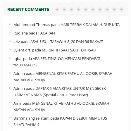
RECENT COMMENTS
Muhammad Thomas
pada
HARI TERBAIK DALAM HIDUP KITA
Rudiana
pada
PACARAN
aziz
pada
ASAL USUL TARAWIH 8, 20 DAN 36 RAKAAT
Sylent drti
pada
MERINTIH SAAT SAKIT DIHISAB
Iqbal
pada
APA PENTINGNYA MENCARI PENDAPAT
“MU’TAMAD”?
Admin
pada
MENGENAL KITAB FATHU AL-QORIB, SYARAH
MATAN ABU SYUJA’
Admin
pada
DAFTAR NAMA KITAB UNTUK MENGECEK
HARAKAT NAMA (Spesial Untuk Para Ustaz)
Amir
pada
MENGENAL KITAB FATHU AL-QORIB, SYARAH
MATAN ABU SYUJA’
Bisri(malang selatan)
pada
KAPAN DISEBUT MEMUTUS
SILATURAHMI?