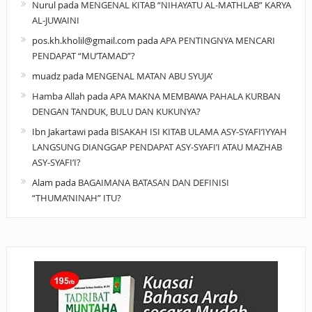
Nurul
pada
MENGENAL KITAB “NIHAYATU AL-MATHLAB” KARYA
AL-JUWAINI
pos.kh.kholil@gmail.com
pada
APA PENTINGNYA MENCARI
PENDAPAT “MU’TAMAD”?
muadz
pada
MENGENAL MATAN ABU SYUJA’
Hamba Allah
pada
APA MAKNA MEMBAWA PAHALA KURBAN
DENGAN TANDUK, BULU DAN KUKUNYA?
Ibn Jakartawi
pada
BISAKAH ISI KITAB ULAMA ASY-SYAFI’IYYAH
LANGSUNG DIANGGAP PENDAPAT ASY-SYAFI’I ATAU MAZHAB
ASY-SYAFI’I?
Alam
pada
BAGAIMANA BATASAN DAN DEFINISI
“THUMA’NINAH” ITU?