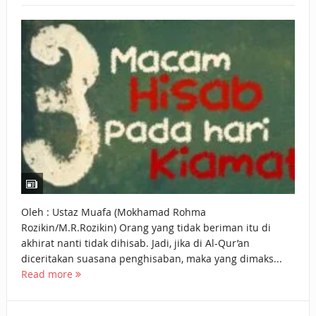
BAGAIMANA CARA MEMBAYAR ZAKAT UANG?
UANG HARAM BISA MENJADI HALAL JIKA SEBAB
KEPEMILIKANNYA BERUBAH
ISTIDLAL BATIL VS ISTIDLAL SYAR’I
BAHASA CINTA KARENA ALLAH
HUKUM MEMBAYAR ZAKAT DENGAN CARA MENGANGSUR
HUKUM MEMBAYAR ZAKAT KEPADA KERABAT SENDIRI
Oleh : Ustaz Muafa (Mokhamad Rohma
Rozikin/M.R.Rozikin) Orang yang tidak beriman itu di
akhirat nanti tidak dihisab. Jadi, jika di Al-Qur’an
diceritakan suasana penghisaban, maka yang dimaks...
Read more